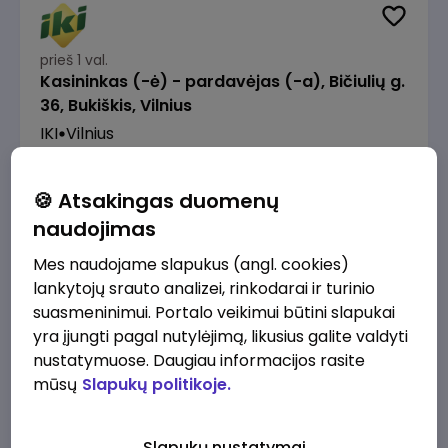
prieš 1 val.
Kasininkas (-ė) - pardavėjas (-a), Bičiulių g.
36, Bukiškis, Vilnius
IKI
Vilnius
1230 - 1325 €/mėn.
Prieš mokesčius
🍪 Atsakingas duomenų
naudojimas
Mes naudojame slapukus (angl. cookies)
lankytojų srauto analizei, rinkodarai ir turinio
prieš 1 val.
suasmeninimui. Portalo veikimui būtini slapukai
Prekių surinkėjas (-a) - pickeris, Senasis
yra įjungti pagal nutylėjimą, likusius galite valdyti
Ukmergės kelias 8, Avižieniai
nustatymuose. Daugiau informacijos rasite
IKI
Vilnius
mūsų
Slapukų politikoje.
1230 - 1968 €/mėn.
Prieš mokesčius
Slapukų nustatymai