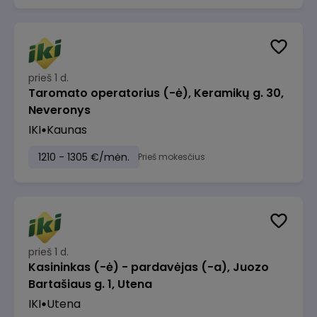
prieš 1 d.
Taromato operatorius (-ė), Keramikų g. 30,
Neveronys
IKI
Kaunas
1210 - 1305 €/mėn.
Prieš mokesčius
prieš 1 d.
Kasininkas (-ė) - pardavėjas (-a), Juozo
Bartašiaus g. 1, Utena
IKI
Utena