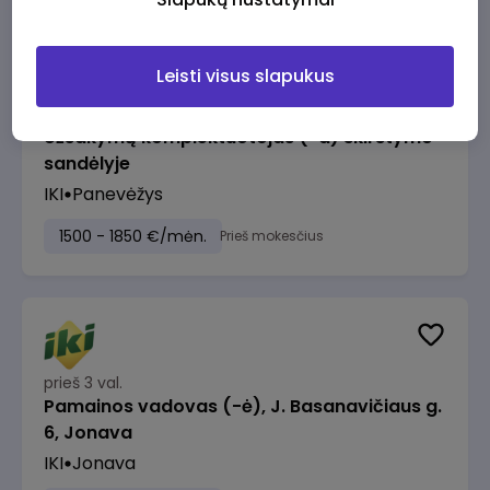
Leisti visus slapukus
prieš 2 val.
Užsakymų komplektuotojas (-a) skirstymo
sandėlyje
IKI
Panevėžys
1500 - 1850 €/mėn.
Prieš mokesčius
prieš 3 val.
Pamainos vadovas (-ė), J. Basanavičiaus g.
6, Jonava
IKI
Jonava