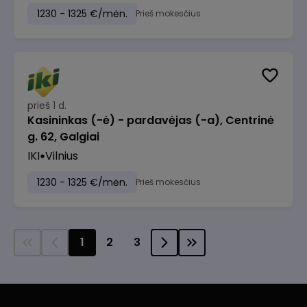
1230 - 1325 €/mėn.
Prieš mokesčius
prieš 1 d.
Kasininkas (-ė) - pardavėjas (-a), Centrinė
g. 62, Galgiai
IKI
Vilnius
1230 - 1325 €/mėn.
Prieš mokesčius
1
2
3