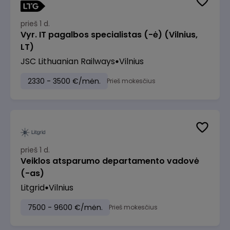
prieš 1 d.
Vyr. IT pagalbos specialistas (-ė) (Vilnius,
LT)
JSC Lithuanian Railways
Vilnius
2330 - 3500 €/mėn.
Prieš mokesčius
prieš 1 d.
Veiklos atsparumo departamento vadovė
(-as)
Litgrid
Vilnius
7500 - 9600 €/mėn.
Prieš mokesčius