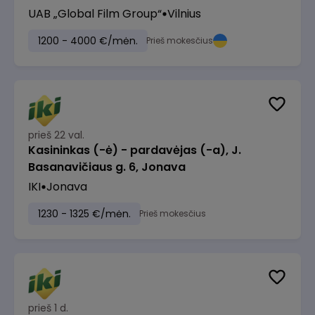
UAB „Global Film Group“
Vilnius
1200 - 4000 €/mėn.
Prieš mokesčius
prieš 22 val.
Kasininkas (-ė) - pardavėjas (-a), J.
Basanavičiaus g. 6, Jonava
IKI
Jonava
1230 - 1325 €/mėn.
Prieš mokesčius
prieš 1 d.