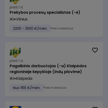
prieš 1 d.
Prekybos procesų specialistas (-ė)
IKI
Vilnius
2200 - 2500 €/mėn.
Prieš mokesčius
prieš 1 d.
Pagalbinis darbuotojas (-a) Klaipėdos
regioninėje kepykloje (indų plovime)
IKI
Klaipėda
Nuo 1155 €/mėn.
Prieš mokesčius