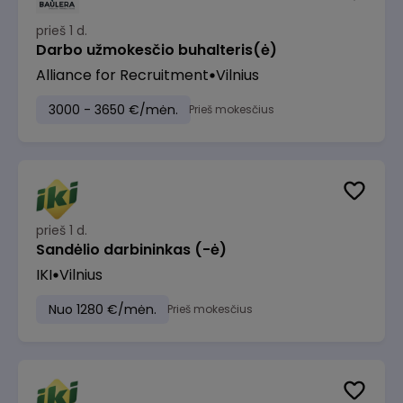
prieš 1 d.
Darbo užmokesčio buhalteris(ė)
Alliance for Recruitment
Vilnius
3000 - 3650 €/mėn.
Prieš mokesčius
prieš 1 d.
Sandėlio darbininkas (-ė)
IKI
Vilnius
Nuo 1280 €/mėn.
Prieš mokesčius