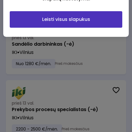
Leisti visus slapukus
prieš 13 val.
Sandėlio darbininkas (-ė)
IKI
Vilnius
Nuo 1280 €/mėn.
Prieš mokesčius
prieš 13 val.
Prekybos procesų specialistas (-ė)
IKI
Vilnius
2200 - 2500 €/mėn.
Prieš mokesčius