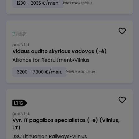
1230 - 2035 €/mėn.
Prieš mokesčius
prieš 1 d.
Vidaus audito skyriaus vadovas (-ė)
Alliance for Recruitment
Vilnius
6200 - 7800 €/mėn.
Prieš mokesčius
prieš 1 d.
Vyr. IT pagalbos specialistas (-ė) (Vilnius,
LT)
JSC Lithuanian Railways
Vilnius