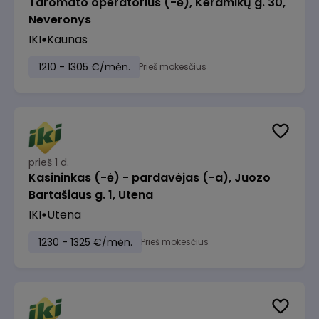
Taromato operatorius (-ė), Keramikų g. 30,
Neveronys
IKI
Kaunas
1210 - 1305 €/mėn.
Prieš mokesčius
prieš 1 d.
Kasininkas (-ė) - pardavėjas (-a), Juozo
Bartašiaus g. 1, Utena
IKI
Utena
1230 - 1325 €/mėn.
Prieš mokesčius