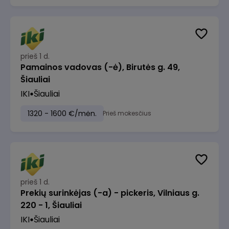
prieš 1 d.
Pamainos vadovas (-ė), Birutės g. 49,
Šiauliai
IKI
Šiauliai
1320 - 1600 €/mėn.
Prieš mokesčius
prieš 1 d.
Prekių surinkėjas (-a) - pickeris, Vilniaus g.
220 - 1, Šiauliai
IKI
Šiauliai