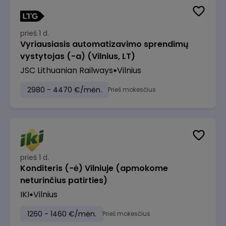
prieš 1 d.
Vyriausiasis automatizavimo sprendimų
vystytojas (-a) (Vilnius, LT)
JSC Lithuanian Railways
Vilnius
2980 - 4470 €/mėn.
Prieš mokesčius
prieš 1 d.
Konditeris (-ė) Vilniuje (apmokome
neturinčius patirties)
IKI
Vilnius
1260 - 1460 €/mėn.
Prieš mokesčius