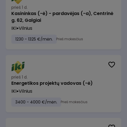
prieš 1 d.
Kasininkas (-ė) - pardavėjas (-a), Centrinė
g. 62, Galgiai
IKI
Vilnius
1230 - 1325 €/mėn.
Prieš mokesčius
prieš 1 d.
Energetikos projektų vadovas (-ė)
IKI
Vilnius
3400 - 4000 €/mėn.
Prieš mokesčius