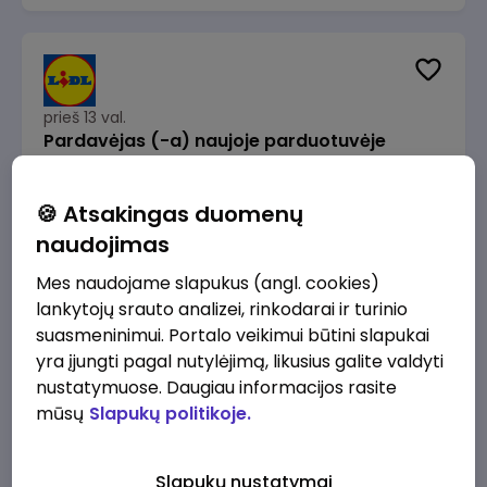
prieš 13 val.
Pardavėjas (-a) naujoje parduotuvėje
Rokeliuose (NEMOKAMAS TRANSPORTAS)
Lidl Lietuva, UAB
Kaunas
🍪 Atsakingas duomenų
1715 - 2170 €/mėn.
Prieš mokesčius
naudojimas
Mes naudojame slapukus (angl. cookies)
lankytojų srauto analizei, rinkodarai ir turinio
suasmeninimui. Portalo veikimui būtini slapukai
yra įjungti pagal nutylėjimą, likusius galite valdyti
prieš 13 val.
nustatymuose. Daugiau informacijos rasite
Darbo užmokesčio buhalteris(ė)
mūsų
Slapukų politikoje.
Alliance for Recruitment
Vilnius
3000 - 3650 €/mėn.
Slapukų nustatymai
Prieš mokesčius