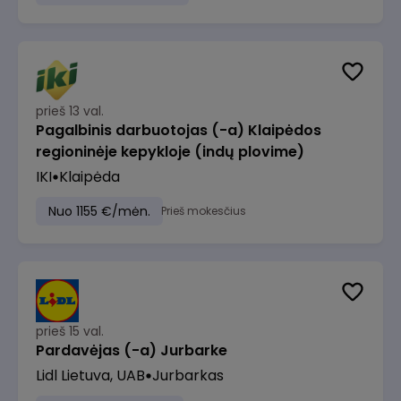
prieš 13 val.
Pagalbinis darbuotojas (-a) Klaipėdos
regioninėje kepykloje (indų plovime)
IKI
Klaipėda
Nuo 1155 €/mėn.
Prieš mokesčius
prieš 15 val.
Pardavėjas (-a) Jurbarke
Lidl Lietuva, UAB
Jurbarkas