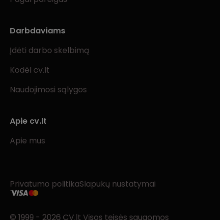
Darbdaviams
Įdėti darbo skelbimą
Kodėl cv.lt
Naudojimosi sąlygos
Apie cv.lt
Apie mus
Privatumo politika
Slapukų nustatymai
© 1999 - 2026 CV.lt Visos teisės saugomos