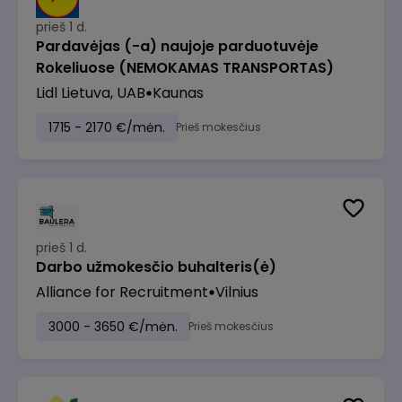
prieš 1 d.
Pardavėjas (-a) naujoje parduotuvėje
Rokeliuose (NEMOKAMAS TRANSPORTAS)
Lidl Lietuva, UAB
Kaunas
1715 - 2170 €/mėn.
Prieš mokesčius
prieš 1 d.
Darbo užmokesčio buhalteris(ė)
Alliance for Recruitment
Vilnius
3000 - 3650 €/mėn.
Prieš mokesčius