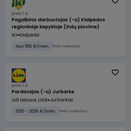
prieš 1 d.
Pagalbinis darbuotojas (-a) Klaipėdos
regioninėje kepykloje (indų plovime)
IKI
Klaipėda
Nuo 1155 €/mėn.
Prieš mokesčius
prieš 1 d.
Pardavėjas (-a) Jurbarke
Lidl Lietuva, UAB
Jurbarkas
1230 - 2035 €/mėn.
Prieš mokesčius