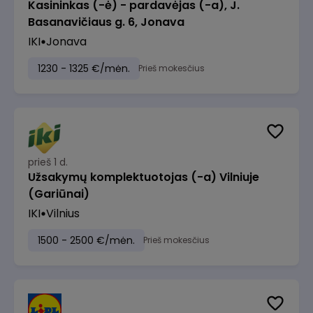
Kasininkas (-ė) - pardavėjas (-a), J.
Basanavičiaus g. 6, Jonava
IKI
Jonava
1230 - 1325 €/mėn.
Prieš mokesčius
prieš 1 d.
Užsakymų komplektuotojas (-a) Vilniuje
(Gariūnai)
IKI
Vilnius
1500 - 2500 €/mėn.
Prieš mokesčius