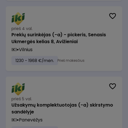
prieš 4 val.
Prekių surinkėjas (-a) - pickeris, Senasis
Ukmergės kelias 8, Avižieniai
IKI
Vilnius
1230 - 1968 €/mėn.
Prieš mokesčius
prieš 5 val.
Užsakymų komplektuotojas (-a) skirstymo
sandėlyje
IKI
Panevėžys