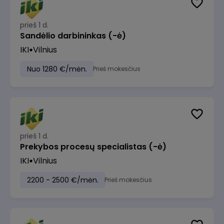
prieš 1 d.
Sandėlio darbininkas (-ė)
IKI
Vilnius
Nuo 1280 €/mėn.
Prieš mokesčius
prieš 1 d.
Prekybos procesų specialistas (-ė)
IKI
Vilnius
2200 - 2500 €/mėn.
Prieš mokesčius