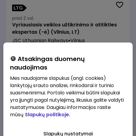
prieš 2 val.
Vyriausiasis veiklos užtikrinimo ir atitikties
ekspertas (-ė) (Vilnius, LT)
JSC Lithuanian Railways
Vilnius
2610 - 3910 €/mėn.
Prieš mokesčius
🍪 Atsakingas duomenų
naudojimas
Mes naudojame slapukus (angl. cookies)
lankytojų srauto analizei, rinkodarai ir turinio
suasmeninimui. Portalo veikimui būtini slapukai
prieš 2 val.
Pardavėjas (-a) Klaipėdoje (Tilžės g.)
yra įjungti pagal nutylėjimą, likusius galite valdyti
nustatymuose. Daugiau informacijos rasite
Lidl Lietuva, UAB
Klaipėda
mūsų
Slapukų politikoje.
1430 - 2170 €/mėn.
Prieš mokesčius
Slapukų nustatymai