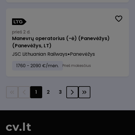
prieš 2 d.
Manevrų operatorius (-ė) (Panevėžys)
(Panevėžys, LT)
JSC Lithuanian Railways
Panevėžys
1760 - 2090 €/mėn.
Prieš mokesčius
1
2
3