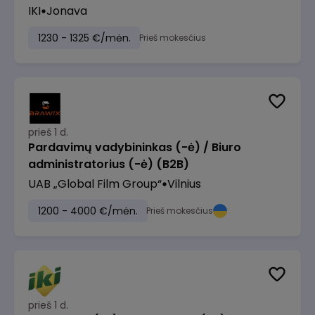
IKI
Jonava
1230 - 1325 €/mėn.
Prieš mokesčius
prieš 1 d.
Pardavimų vadybininkas (-ė) / Biuro
administratorius (-ė) (B2B)
UAB „Global Film Group“
Vilnius
1200 - 4000 €/mėn.
Prieš mokesčius
prieš 1 d.