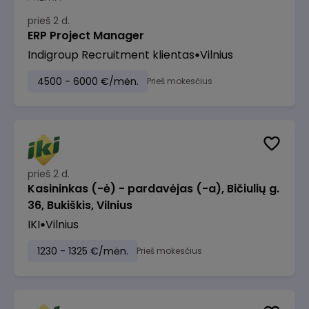
prieš 2 d.
ERP Project Manager
Indigroup Recruitment klientas
Vilnius
4500 - 6000 €/mėn.
Prieš mokesčius
prieš 2 d.
Kasininkas (-ė) - pardavėjas (-a), Bičiulių g.
36, Bukiškis, Vilnius
IKI
Vilnius
1230 - 1325 €/mėn.
Prieš mokesčius