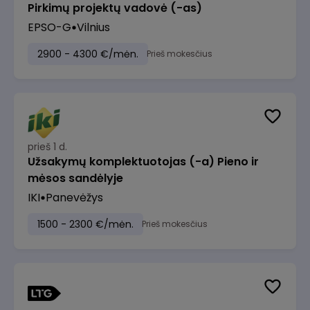
Pirkimų projektų vadovė (-as)
EPSO-G
Vilnius
2900 - 4300 €/mėn.
Prieš mokesčius
prieš 1 d.
Užsakymų komplektuotojas (-a) Pieno ir
mėsos sandėlyje
IKI
Panevėžys
1500 - 2300 €/mėn.
Prieš mokesčius