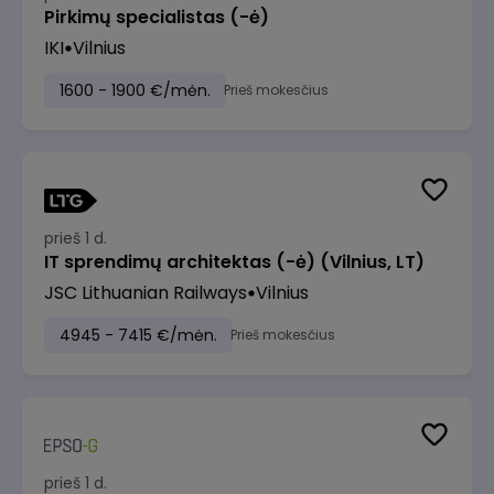
Pirkimų specialistas (-ė)
IKI
Vilnius
1600 - 1900 €/mėn.
Prieš mokesčius
prieš 1 d.
IT sprendimų architektas (-ė) (Vilnius, LT)
JSC Lithuanian Railways
Vilnius
4945 - 7415 €/mėn.
Prieš mokesčius
prieš 1 d.