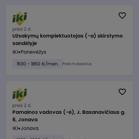
prieš 2 d.
Užsakymų komplektuotojas (-a) skirstymo
sandėlyje
IKI
Panevėžys
1500 - 1850 €/mėn.
Prieš mokesčius
prieš 2 d.
Pamainos vadovas (-ė), J. Basanavičiaus g.
6, Jonava
IKI
Jonava