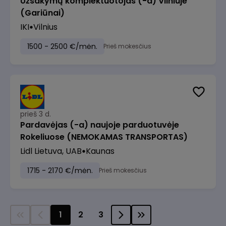
Užsakymų komplektuotojas (-a) Vilniuje
(Gariūnai)
IKI
Vilnius
1500 - 2500 €/mėn.
Prieš mokesčius
prieš 3 d.
Pardavėjas (-a) naujoje parduotuvėje
Rokeliuose (NEMOKAMAS TRANSPORTAS)
Lidl Lietuva, UAB
Kaunas
1715 - 2170 €/mėn.
Prieš mokesčius
1
2
3