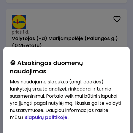
prieš 1 d.
Valytojas (-a) Marijampolėje (Palangos g.)
(0,25 etatu)
Lidl Lietuva, UAB
Marijampolė
🍪 Atsakingas duomenų
289 - 337 €/mėn.
Prieš mokesčius
naudojimas
Mes naudojame slapukus (angl. cookies)
lankytojų srauto analizei, rinkodarai ir turinio
suasmeninimui. Portalo veikimui būtini slapukai
yra įjungti pagal nutylėjimą, likusius galite valdyti
prieš 1 d.
nustatymuose. Daugiau informacijos rasite
Talent Development Project Manager (fixed
mūsų
Slapukų politikoje.
term - 1.5 years)
Lidl Lietuva, UAB
Vilnius