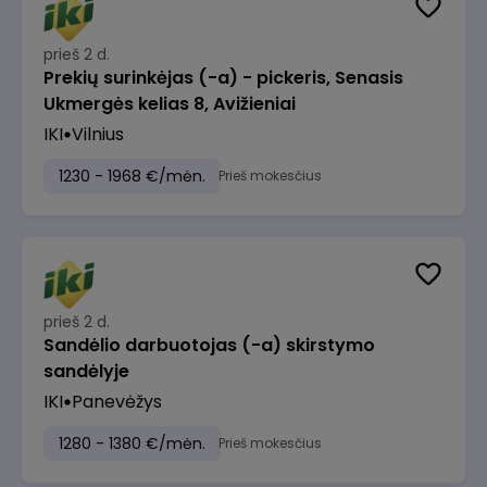
prieš 2 d.
Prekių surinkėjas (-a) - pickeris, Senasis
Ukmergės kelias 8, Avižieniai
IKI
Vilnius
1230 - 1968 €/mėn.
Prieš mokesčius
prieš 2 d.
Sandėlio darbuotojas (-a) skirstymo
sandėlyje
IKI
Panevėžys
1280 - 1380 €/mėn.
Prieš mokesčius