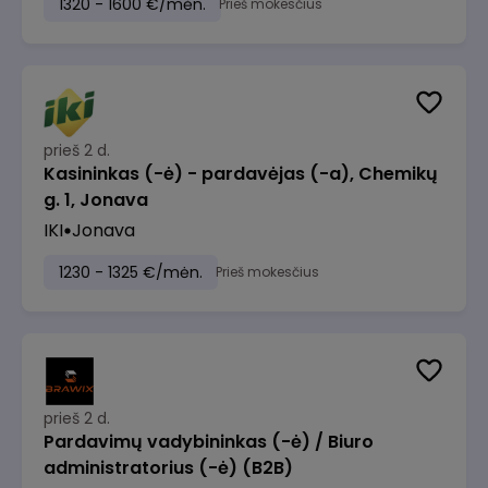
1320 - 1600 €/mėn.
Prieš mokesčius
prieš 2 d.
Kasininkas (-ė) - pardavėjas (-a), Chemikų
g. 1, Jonava
IKI
Jonava
1230 - 1325 €/mėn.
Prieš mokesčius
prieš 2 d.
Pardavimų vadybininkas (-ė) / Biuro
administratorius (-ė) (B2B)