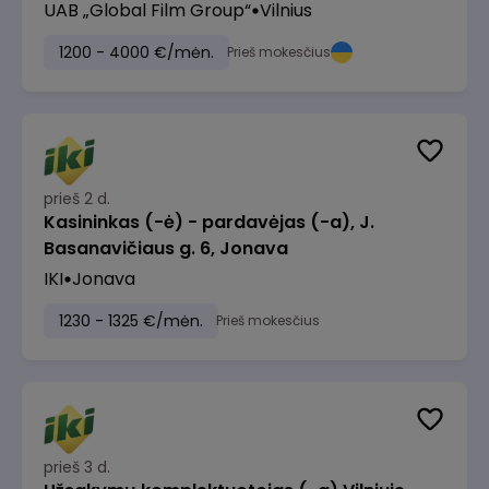
UAB „Global Film Group“
Vilnius
1200 - 4000 €/mėn.
Prieš mokesčius
prieš 2 d.
Kasininkas (-ė) - pardavėjas (-a), J.
Basanavičiaus g. 6, Jonava
IKI
Jonava
1230 - 1325 €/mėn.
Prieš mokesčius
prieš 3 d.