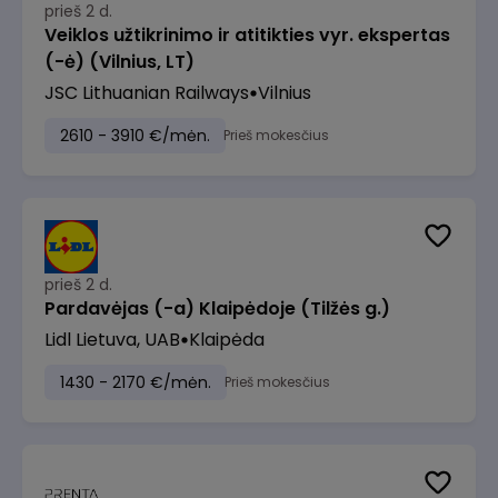
prieš 2 d.
Veiklos užtikrinimo ir atitikties vyr. ekspertas
(-ė) (Vilnius, LT)
JSC Lithuanian Railways
Vilnius
2610 - 3910 €/mėn.
Prieš mokesčius
prieš 2 d.
Pardavėjas (-a) Klaipėdoje (Tilžės g.)
Lidl Lietuva, UAB
Klaipėda
1430 - 2170 €/mėn.
Prieš mokesčius