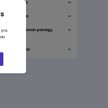
Darbo sritis
as
Darbo vieta
Pageidaujamas pareigų
i yra
lygmuo
iau
Darbo laikas