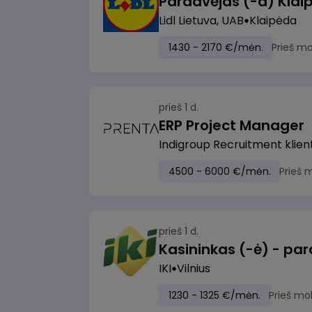
Pardavėjas (-a) Klaip
Lidl Lietuva, UAB
Klaipėda
1430 - 2170 €/mėn.
Prieš m
prieš 1 d.
ERP Project Manager
Indigroup Recruitment klien
4500 - 6000 €/mėn.
Prieš 
prieš 1 d.
IKI
Vilnius
1230 - 1325 €/mėn.
Prieš mo