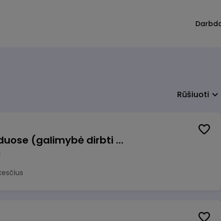
Darbd
Rūšiuoti
Krovėjas (-a) Ringauduose (galimybė dirbti nepilnu etatu)
a
kesčius