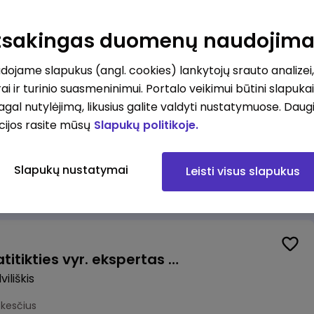
Valytojas (-a) Marijampolėje (Palangos g.) (0,25 etatu)
ė
Atsakingas duomenų naudojim
esčius
ojame slapukus (angl. cookies) lankytojų srauto analizei,
ai ir turinio suasmeninimui. Portalo veikimui būtini slapuka
pagal nutylėjimą, likusius galite valdyti nustatymuose. Daug
cijos rasite mūsų
Slapukų politikoje.
Talent Development Project Manager (fixed term - 1.5 years)
Slapukų nustatymai
Leisti visus slapukus
us
Veiklos užtikrinimo ir atitikties vyr. ekspertas (-ė) (Radviliškis) (Radviliškis, LT)
iliškis
okesčius