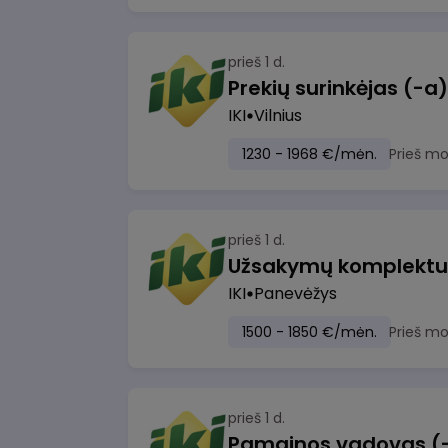
prieš 1 d.
IKI
Vilnius
1230 - 1968 €/mėn.
Prieš m
prieš 1 d.
IKI
Panevėžys
1500 - 1850 €/mėn.
Prieš m
prieš 1 d.