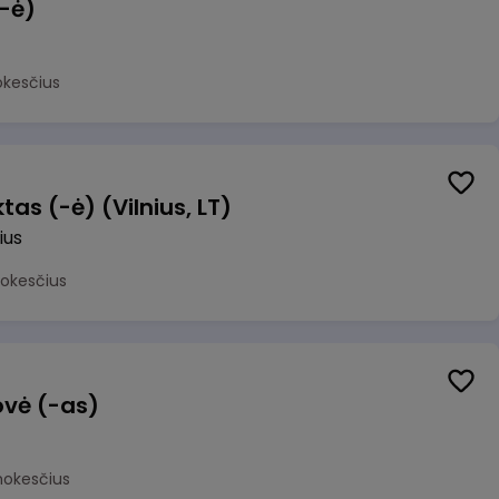
(-ė)
okesčius
as (-ė) (Vilnius, LT)
ius
mokesčius
ovė (-as)
mokesčius