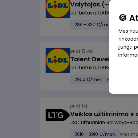
Lidl Lietuva, UAB
Marijampol
🍪 
289 - 337 €/mėn.
Prieš mok
Mes naud
rinkodar
įjungti 
prieš 13 val.
informa
Lidl Lietuva, UAB
Vilnius
2900 €/mėn.
Prieš mokesči
prieš 1 d.
JSC Lithuanian Railways
Radv
2610 - 3910 €/mėn.
Prieš m