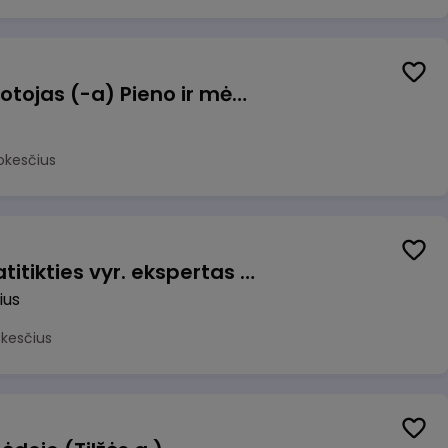
Užsakymų komplektuotojas (-a) Pieno ir mėsos sandėlyje
okesčius
Veiklos užtikrinimo ir atitikties vyr. ekspertas (-ė) (Vilnius, LT)
ius
okesčius