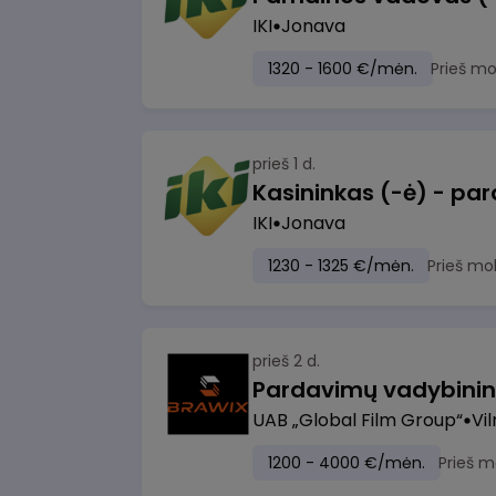
IKI
Jonava
1320 - 1600 €/mėn.
Prieš m
prieš 1 d.
IKI
Jonava
1230 - 1325 €/mėn.
Prieš mo
prieš 2 d.
UAB „Global Film Group“
Vil
1200 - 4000 €/mėn.
Prieš m