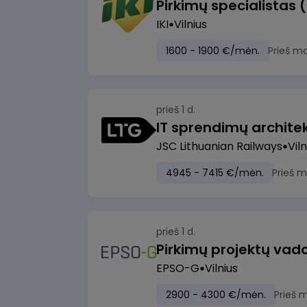
Pirkimų specialistas 
IKI
Vilnius
1600 - 1900 €/mėn.
Prieš m
prieš 1 d.
IT sprendimų architekt
JSC Lithuanian Railways
Viln
4945 - 7415 €/mėn.
Prieš 
prieš 1 d.
Pirkimų projektų vad
EPSO-G
Vilnius
2900 - 4300 €/mėn.
Prieš 