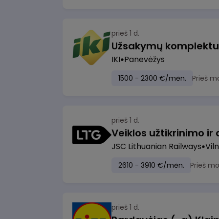
prieš 1 d.
IKI
Panevėžys
1500 - 2300 €/mėn.
Prieš m
prieš 1 d.
JSC Lithuanian Railways
Viln
2610 - 3910 €/mėn.
Prieš m
prieš 1 d.