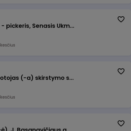
Prekių surinkėjas (-a) - pickeris, Senasis Ukmergės kelias 8, Avižieniai
okesčius
Užsakymų komplektuotojas (-a) skirstymo sandėlyje
okesčius
Pamainos vadovas (-ė), J. Basanavičiaus g. 6, Jonava