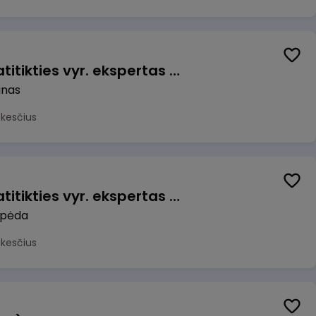
Veiklos užtikrinimo ir atitikties vyr. ekspertas (-ė) (Kaunas) (Kaunas, LT)
unas
okesčius
Veiklos užtikrinimo ir atitikties vyr. ekspertas (-ė) (Klaipėda) (Klaipėda, LT)
ipėda
okesčius