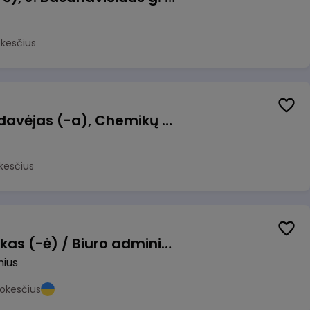
okesčius
Kasininkas (-ė) - pardavėjas (-a), Chemikų g. 1, Jonava
kesčius
Pardavimų vadybininkas (-ė) / Biuro administratorius (-ė) (B2B)
nius
okesčius