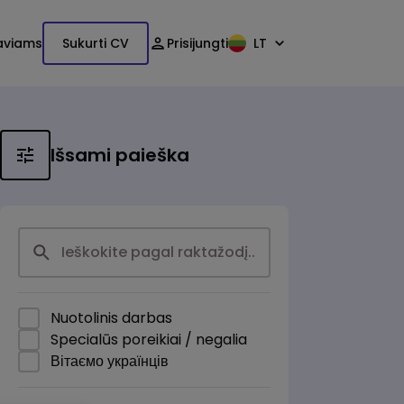
aviams
Sukurti CV
Prisijungti
LT
Išsami paieška
Nuotolinis darbas
Specialūs poreikiai / negalia
Вітаємо українців