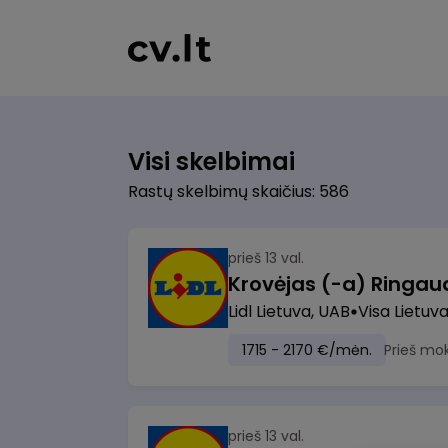
Visi skelbimai
Rastų skelbimų skaičius: 586
prieš 13 val.
Lidl Lietuva, UAB
Visa Lietuv
1715 - 2170 €/mėn.
Prieš mo
prieš 13 val.