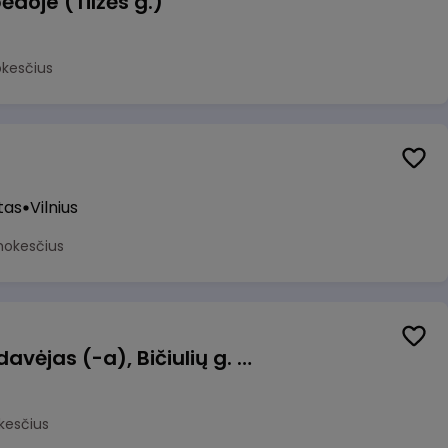
ėdoje (Tilžės g.)
okesčius
tas
Vilnius
mokesčius
Kasininkas (-ė) - pardavėjas (-a), Bičiulių g. 36, Bukiškis, Vilnius
kesčius