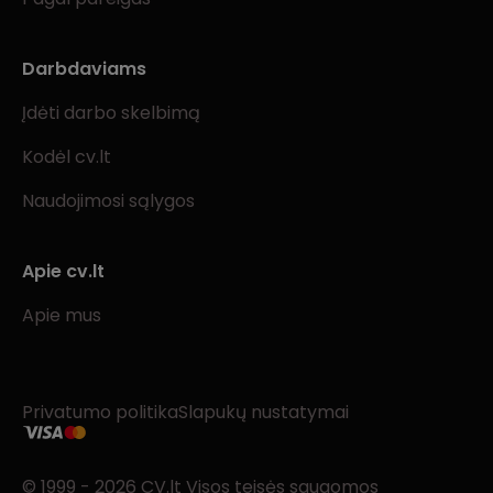
Darbdaviams
Įdėti darbo skelbimą
Kodėl cv.lt
Naudojimosi sąlygos
Apie cv.lt
Apie mus
Privatumo politika
Slapukų nustatymai
© 1999 - 2026 CV.lt Visos teisės saugomos