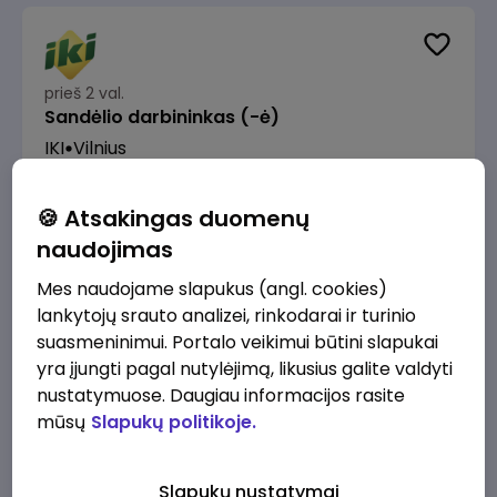
prieš 2 val.
Sandėlio darbininkas (-ė)
IKI
Vilnius
Nuo 1280 €/mėn.
Prieš mokesčius
🍪 Atsakingas duomenų
naudojimas
Mes naudojame slapukus (angl. cookies)
lankytojų srauto analizei, rinkodarai ir turinio
prieš 2 val.
suasmeninimui. Portalo veikimui būtini slapukai
Prekybos procesų specialistas (-ė)
yra įjungti pagal nutylėjimą, likusius galite valdyti
IKI
Vilnius
nustatymuose. Daugiau informacijos rasite
mūsų
Slapukų politikoje.
2200 - 2500 €/mėn.
Prieš mokesčius
Slapukų nustatymai