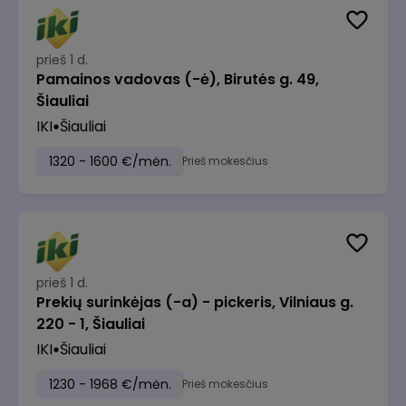
prieš 1 d.
Pamainos vadovas (-ė), Birutės g. 49,
Šiauliai
IKI
Šiauliai
1320 - 1600 €/mėn.
Prieš mokesčius
prieš 1 d.
Prekių surinkėjas (-a) - pickeris, Vilniaus g.
220 - 1, Šiauliai
IKI
Šiauliai
1230 - 1968 €/mėn.
Prieš mokesčius