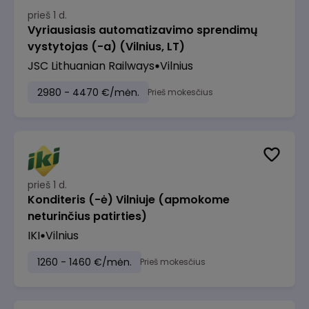
prieš 1 d.
Vyriausiasis automatizavimo sprendimų
vystytojas (-a) (Vilnius, LT)
JSC Lithuanian Railways
Vilnius
2980 - 4470 €/mėn.
Prieš mokesčius
prieš 1 d.
Konditeris (-ė) Vilniuje (apmokome
neturinčius patirties)
IKI
Vilnius
1260 - 1460 €/mėn.
Prieš mokesčius