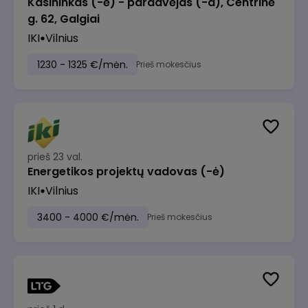
Kasininkas (-ė) - pardavėjas (-a), Centrinė
g. 62, Galgiai
IKI
Vilnius
1230 - 1325 €/mėn.
Prieš mokesčius
prieš 23 val.
Energetikos projektų vadovas (-ė)
IKI
Vilnius
3400 - 4000 €/mėn.
Prieš mokesčius