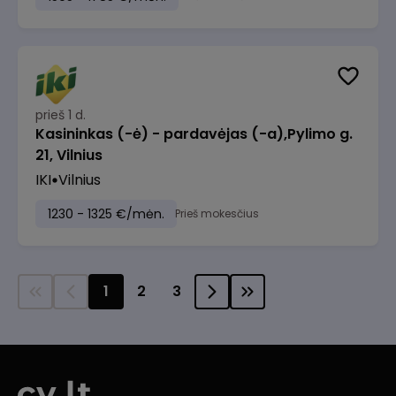
prieš 1 d.
Kasininkas (-ė) - pardavėjas (-a),Pylimo g.
21, Vilnius
IKI
Vilnius
1230 - 1325 €/mėn.
Prieš mokesčius
1
2
3