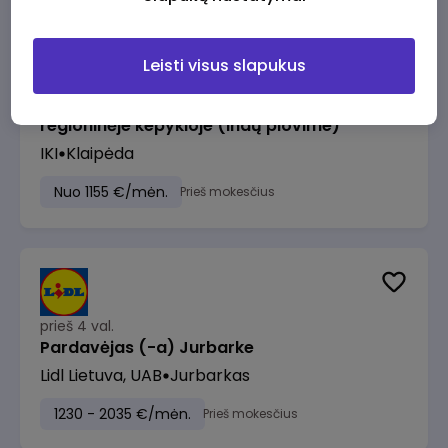
Leisti visus slapukus
prieš 2 val.
Pagalbinis darbuotojas (-a) Klaipėdos
regioninėje kepykloje (indų plovime)
IKI
Klaipėda
Nuo 1155 €/mėn.
Prieš mokesčius
prieš 4 val.
Pardavėjas (-a) Jurbarke
Lidl Lietuva, UAB
Jurbarkas
1230 - 2035 €/mėn.
Prieš mokesčius