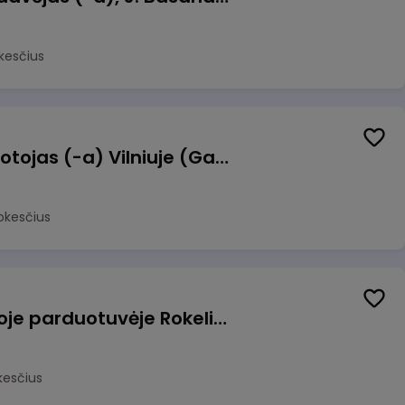
kesčius
Užsakymų komplektuotojas (-a) Vilniuje (Gariūnai)
okesčius
Pardavėjas (-a) naujoje parduotuvėje Rokeliuose (NEMOKAMAS TRANSPORTAS)
kesčius