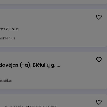
tas
Vilnius
mokesčius
Kasininkas (-ė) - pardavėjas (-a), Bičiulių g. 36, Bukiškis, Vilnius
kesčius