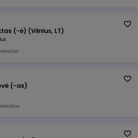
as (-ė) (Vilnius, LT)
ius
mokesčius
ovė (-as)
mokesčius