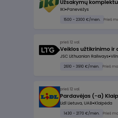
IKI
Panevėžys
1500 - 2300 €/mėn.
Prieš m
prieš 12 val.
JSC Lithuanian Railways
Viln
2610 - 3910 €/mėn.
Prieš m
prieš 12 val.
Pardavėjas (-a) Klaip
Lidl Lietuva, UAB
Klaipėda
1430 - 2170 €/mėn.
Prieš m