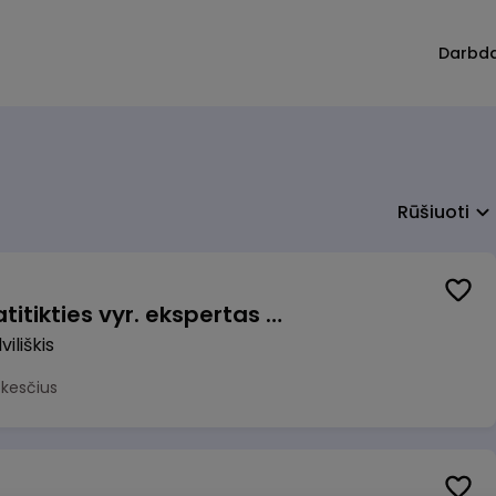
Darbd
Rūšiuoti
Veiklos užtikrinimo ir atitikties vyr. ekspertas (-ė) (Radviliškis) (Radviliškis, LT)
iliškis
okesčius