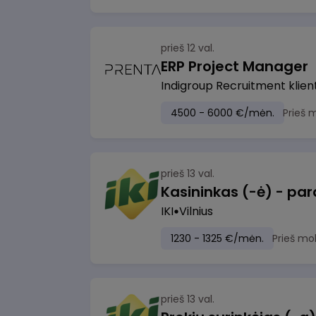
prieš 12 val.
ERP Project Manager
Indigroup Recruitment klien
4500 - 6000 €/mėn.
Prieš 
prieš 13 val.
IKI
Vilnius
1230 - 1325 €/mėn.
Prieš mo
prieš 13 val.