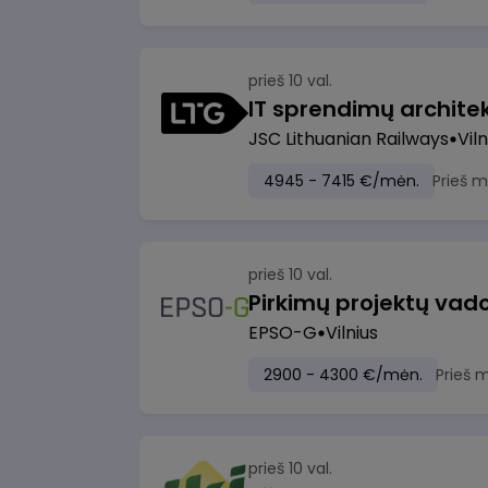
prieš 10 val.
IT sprendimų architekt
JSC Lithuanian Railways
Viln
4945 - 7415 €/mėn.
Prieš 
prieš 10 val.
Pirkimų projektų vad
EPSO-G
Vilnius
2900 - 4300 €/mėn.
Prieš 
prieš 10 val.