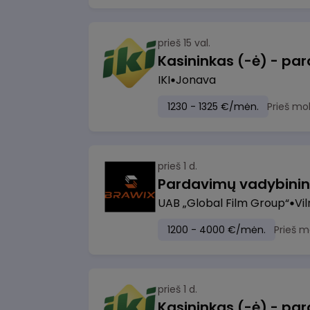
prieš 15 val.
IKI
Jonava
1230 - 1325 €/mėn.
Prieš mo
prieš 1 d.
UAB „Global Film Group“
Vil
1200 - 4000 €/mėn.
Prieš m
prieš 1 d.