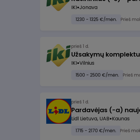
IKI
Jonava
1230 - 1325 €/mėn.
Prieš mo
prieš 1 d.
IKI
Vilnius
1500 - 2500 €/mėn.
Prieš m
prieš 1 d.
Lidl Lietuva, UAB
Kaunas
1715 - 2170 €/mėn.
Prieš mo