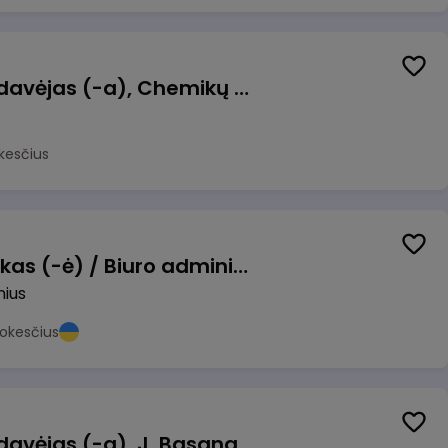
Kasininkas (-ė) - pardavėjas (-a), Chemikų g. 1, Jonava
kesčius
Pardavimų vadybininkas (-ė) / Biuro administratorius (-ė) (B2B)
nius
okesčius
Kasininkas (-ė) - pardavėjas (-a), J. Basanavičiaus g. 6, Jonava