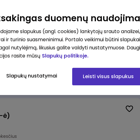
Veiklos užtikrinimo ir atitikties vyr. ekspertas (-ė) (Kaunas) (Kaunas, LT)
unas
Atsakingas duomenų naudojim
okesčius
ojame slapukus (angl. cookies) lankytojų srauto analizei,
ai ir turinio suasmeninimui. Portalo veikimui būtini slapuka
pagal nutylėjimą, likusius galite valdyti nustatymuose. Daug
cijos rasite mūsų
Slapukų politikoje.
Veiklos užtikrinimo ir atitikties vyr. ekspertas (-ė) (Klaipėda) (Klaipėda, LT)
ipėda
Slapukų nustatymai
Leisti visus slapukus
okesčius
(-ė)
okesčius