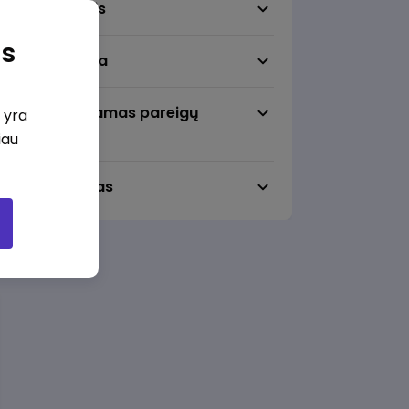
Darbo sritis
as
Darbo vieta
Pageidaujamas pareigų
i yra
lygmuo
iau
Darbo laikas