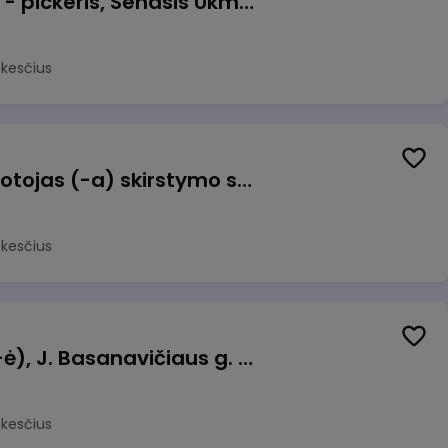
Prekių surinkėjas (-a) - pickeris, Senasis Ukmergės kelias 8, Avižieniai
okesčius
Užsakymų komplektuotojas (-a) skirstymo sandėlyje
okesčius
Pamainos vadovas (-ė), J. Basanavičiaus g. 6, Jonava
okesčius