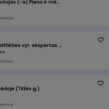
Užsakymų komplektuotojas (-a) Pieno ir mėsos sandėlyje
okesčius
Veiklos užtikrinimo ir atitikties vyr. ekspertas (-ė) (Vilnius, LT)
ius
okesčius
ėdoje (Tilžės g.)
okesčius