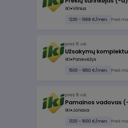
IKI
Vilnius
1230 - 1968 €/mėn.
Prieš m
prieš 15 val.
IKI
Panevėžys
1500 - 1850 €/mėn.
Prieš m
prieš 15 val.
IKI
Jonava
1320 - 1600 €/mėn.
Prieš m