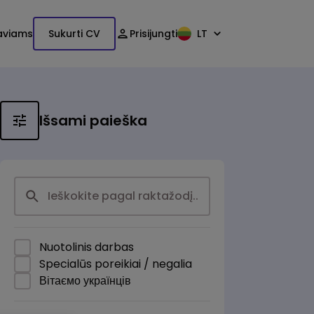
aviams
Sukurti CV
Prisijungti
LT
Išsami paieška
Nuotolinis darbas
Specialūs poreikiai / negalia
Вітаємо українців