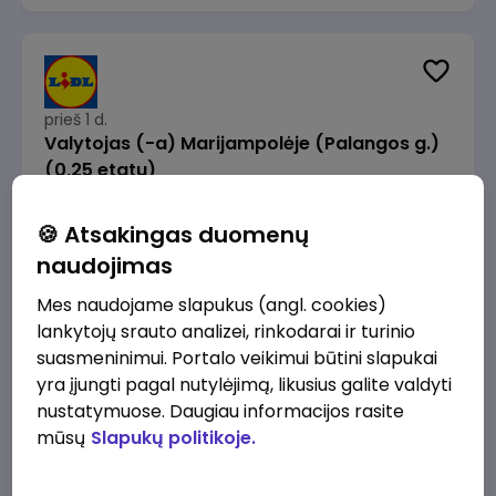
prieš 1 d.
Valytojas (-a) Marijampolėje (Palangos g.)
(0,25 etatu)
Lidl Lietuva, UAB
Marijampolė
🍪 Atsakingas duomenų
289 - 337 €/mėn.
Prieš mokesčius
naudojimas
Mes naudojame slapukus (angl. cookies)
lankytojų srauto analizei, rinkodarai ir turinio
suasmeninimui. Portalo veikimui būtini slapukai
yra įjungti pagal nutylėjimą, likusius galite valdyti
prieš 1 d.
nustatymuose. Daugiau informacijos rasite
Talent Development Project Manager (fixed
mūsų
Slapukų politikoje.
term - 1.5 years)
Lidl Lietuva, UAB
Vilnius