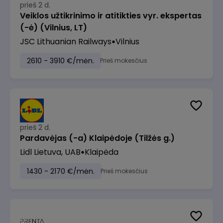
prieš 2 d.
Veiklos užtikrinimo ir atitikties vyr. ekspertas
(-ė) (Vilnius, LT)
JSC Lithuanian Railways
Vilnius
2610 - 3910 €/mėn.
Prieš mokesčius
prieš 2 d.
Pardavėjas (-a) Klaipėdoje (Tilžės g.)
Lidl Lietuva, UAB
Klaipėda
1430 - 2170 €/mėn.
Prieš mokesčius