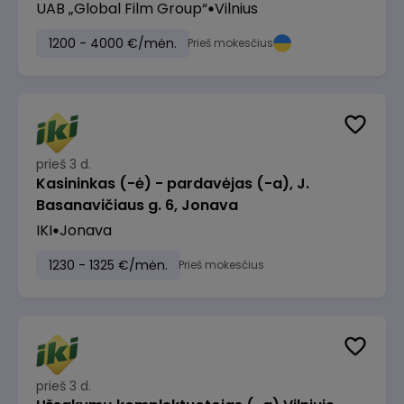
UAB „Global Film Group“
Vilnius
1200 - 4000 €/mėn.
Prieš mokesčius
prieš 3 d.
Kasininkas (-ė) - pardavėjas (-a), J.
Basanavičiaus g. 6, Jonava
IKI
Jonava
1230 - 1325 €/mėn.
Prieš mokesčius
prieš 3 d.