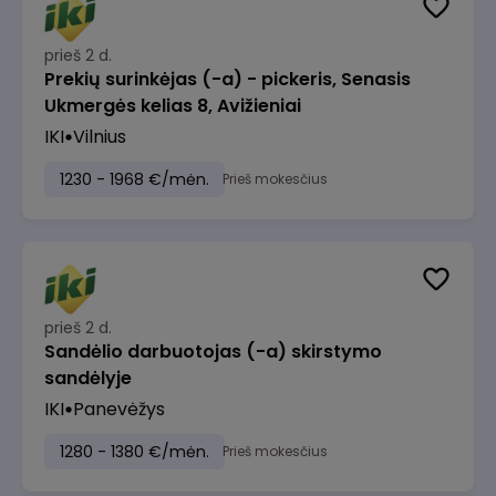
prieš 2 d.
Prekių surinkėjas (-a) - pickeris, Senasis
Ukmergės kelias 8, Avižieniai
IKI
Vilnius
1230 - 1968 €/mėn.
Prieš mokesčius
prieš 2 d.
Sandėlio darbuotojas (-a) skirstymo
sandėlyje
IKI
Panevėžys
1280 - 1380 €/mėn.
Prieš mokesčius