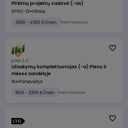
Pirkimų projektų vadovė (-as)
EPSO-G
Vilnius
2900 - 4300 €/mėn.
Prieš mokesčius
prieš 2 d.
Užsakymų komplektuotojas (-a) Pieno ir
mėsos sandėlyje
IKI
Panevėžys
1500 - 2300 €/mėn.
Prieš mokesčius