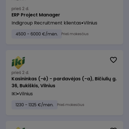
prieš 2 d.
ERP Project Manager
Indigroup Recruitment klientas
Vilnius
4500 - 6000 €/mėn.
Prieš mokesčius
prieš 2 d.
Kasininkas (-ė) - pardavėjas (-a), Bičiulių g.
36, Bukiškis, Vilnius
IKI
Vilnius
1230 - 1325 €/mėn.
Prieš mokesčius