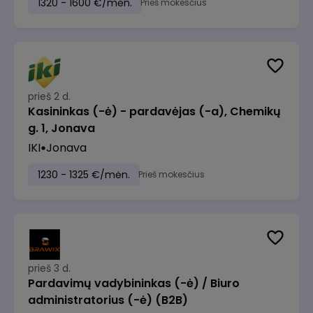
1320 - 1600 €/mėn.
Prieš mokesčius
prieš 2 d.
Kasininkas (-ė) - pardavėjas (-a), Chemikų
g. 1, Jonava
IKI
Jonava
1230 - 1325 €/mėn.
Prieš mokesčius
prieš 3 d.
Pardavimų vadybininkas (-ė) / Biuro
administratorius (-ė) (B2B)