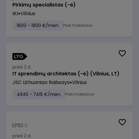
Pirkimų specialistas (-ė)
IKI
Vilnius
1600 - 1900 €/mėn.
Prieš mokesčius
prieš 2 d.
IT sprendimų architektas (-ė) (Vilnius, LT)
JSC Lithuanian Railways
Vilnius
4945 - 7415 €/mėn.
Prieš mokesčius
prieš 2 d.