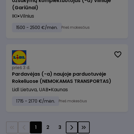
Užsakymų komplektuotojas (-a) Vilniuje
(Gariūnai)
IKI
Vilnius
1500 - 2500 €/mėn.
Prieš mokesčius
prieš 3 d.
Pardavėjas (-a) naujoje parduotuvėje
Rokeliuose (NEMOKAMAS TRANSPORTAS)
Lidl Lietuva, UAB
Kaunas
1715 - 2170 €/mėn.
Prieš mokesčius
1
2
3