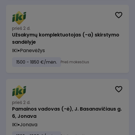
prieš 2 d.
Užsakymų komplektuotojas (-a) skirstymo
sandėlyje
IKI
Panevėžys
1500 - 1850 €/mėn.
Prieš mokesčius
prieš 2 d.
Pamainos vadovas (-ė), J. Basanavičiaus g.
6, Jonava
IKI
Jonava