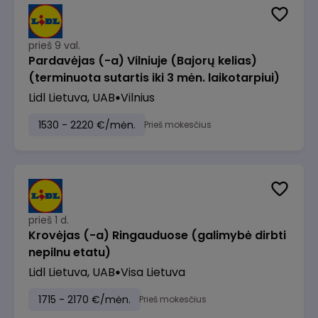
prieš 9 val.
Pardavėjas (-a) Vilniuje (Bajorų kelias)
(terminuota sutartis iki 3 mėn. laikotarpiui)
Lidl Lietuva, UAB
Vilnius
1530 - 2220 €/mėn.
Prieš mokesčius
prieš 1 d.
Krovėjas (-a) Ringauduose (galimybė dirbti
nepilnu etatu)
Lidl Lietuva, UAB
Visa Lietuva
1715 - 2170 €/mėn.
Prieš mokesčius