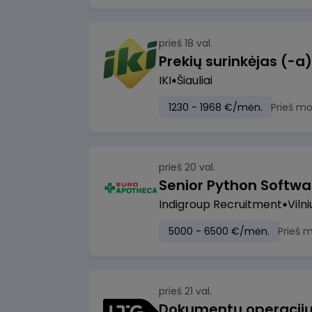
prieš 18 val.
IKI
Šiauliai
1230 - 1968 €/mėn.
Prieš m
prieš 20 val.
Senior Python Softwa
Indigroup Recruitment
Vilni
5000 - 6500 €/mėn.
Prieš 
prieš 21 val.