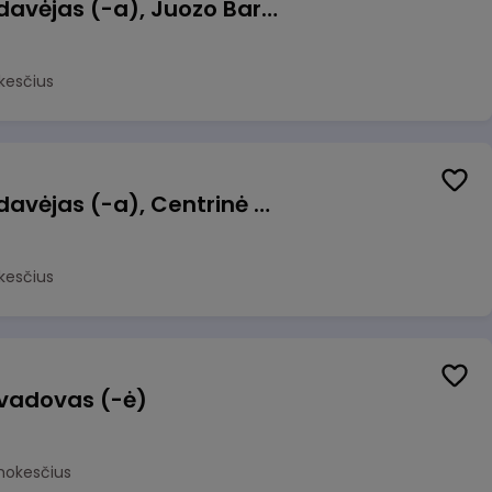
Kasininkas (-ė) - pardavėjas (-a), Juozo Bartašiaus g. 1, Utena
kesčius
Kasininkas (-ė) - pardavėjas (-a), Centrinė g. 62, Galgiai
kesčius
 vadovas (-ė)
mokesčius