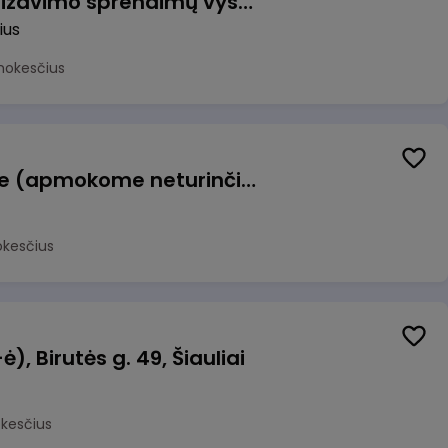
Vyriausiasis automatizavimo sprendimų vystytojas (-a) (Vilnius, LT)
ius
mokesčius
Konditeris (-ė) Vilniuje (apmokome neturinčius patirties)
okesčius
, Birutės g. 49, Šiauliai
okesčius