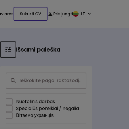
aviams
Sukurti CV
Prisijungti
LT
Išsami paieška
Nuotolinis darbas
Specialūs poreikiai / negalia
Вітаємо українців