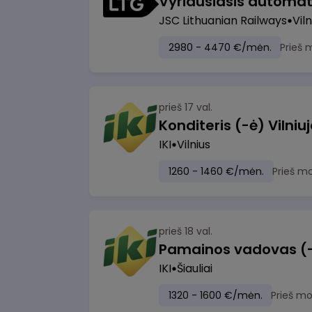
JSC Lithuanian Railways
Viln
2980 - 4470 €/mėn.
Prieš 
prieš 17 val.
IKI
Vilnius
1260 - 1460 €/mėn.
Prieš m
prieš 18 val.
Pamainos vadovas (-ė)
IKI
Šiauliai
1320 - 1600 €/mėn.
Prieš m