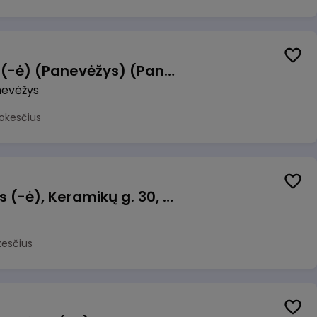
Manevrų operatorius (-ė) (Panevėžys) (Panevėžys, LT)
evėžys
okesčius
Taromato operatorius (-ė), Keramikų g. 30, Neveronys
kesčius