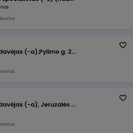
unas
kesčius
Kasininkas (-ė) - pardavėjas (-a),Pylimo g. 21, Vilnius
kesčius
Kasininkas (-ė) - pardavėjas (-a), Jeruzalės g. 17, Vilnius
kesčius