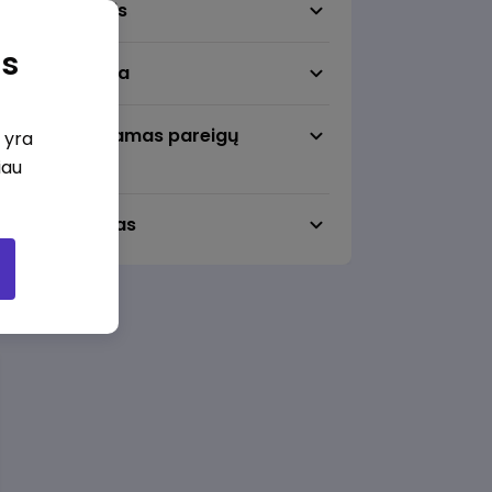
Darbo sritis
as
Darbo vieta
Pageidaujamas pareigų
i yra
lygmuo
iau
Darbo laikas