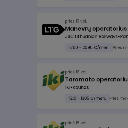
prieš 15 val.
JSC Lithuanian Railways
Pan
1760 - 2090 €/mėn.
Prieš m
prieš 16 val.
IKI
Kaunas
1210 - 1305 €/mėn.
Prieš mo
prieš 16 val.