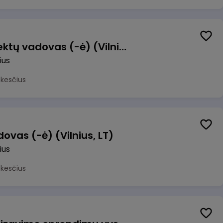
Transformacijos projektų vadovas (-ė) (Vilnius, LT)
ius
okesčius
ovas (-ė) (Vilnius, LT)
ius
okesčius