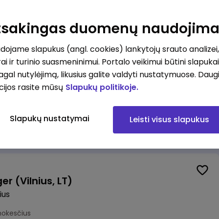
alistas (-ė) (Vilnius, LT)
ius
Atsakingas duomenų naudojim
okesčius
ojame slapukus (angl. cookies) lankytojų srauto analizei,
ai ir turinio suasmeninimui. Portalo veikimui būtini slapuka
pagal nutylėjimą, likusius galite valdyti nustatymuose. Daug
cijos rasite mūsų
Slapukų politikoje.
Veiklos atsparumo departamento vadovė (-as)
Slapukų nustatymai
Leisti visus slapukus
mokesčius
r (Vilnius, LT)
ius
mokesčius