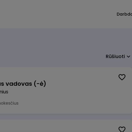
Darbd
Rūšiuoti
us vadovas (-ė)
lnius
mokesčius