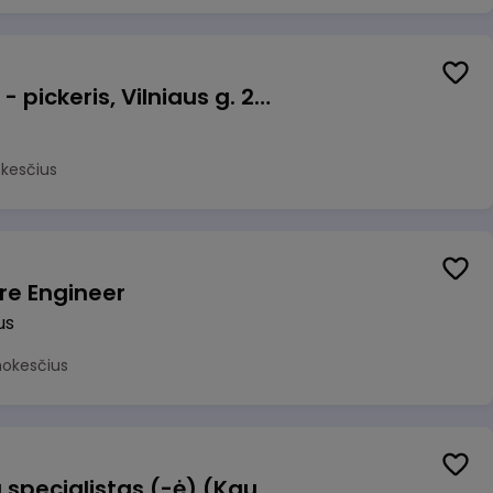
Prekių surinkėjas (-a) - pickeris, Vilniaus g. 220 - 1, Šiauliai
okesčius
re Engineer
us
mokesčius
Dokumentų operacijų specialistas (-ė) (Kaunas) (Kaunas, LT)