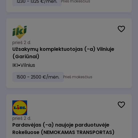
1230 - 1325 €/mėn.
Prieš mokesčius
prieš 2 d.
Užsakymų komplektuotojas (-a) Vilniuje
(Gariūnai)
IKI
Vilnius
1500 - 2500 €/mėn.
Prieš mokesčius
prieš 2 d.
Pardavėjas (-a) naujoje parduotuvėje
Rokeliuose (NEMOKAMAS TRANSPORTAS)