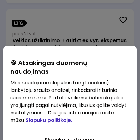
prieš 21 val.
Veiklos užtikrinimo ir atitikties vyr. ekspertas
(-ė) (Radviliškis) (Radviliškis, LT)
JSC Lithuanian Railways
Radviliškis
🍪 Atsakingas duomenų
2610 - 3910 €/mėn.
Prieš mokesčius
naudojimas
Mes naudojame slapukus (angl. cookies)
lankytojų srauto analizei, rinkodarai ir turinio
suasmeninimui. Portalo veikimui būtini slapukai
yra įjungti pagal nutylėjimą, likusius galite valdyti
prieš 21 val.
nustatymuose. Daugiau informacijos rasite
Veiklos užtikrinimo ir atitikties vyr. ekspertas
mūsų
Slapukų politikoje.
(-ė) (Kaunas) (Kaunas, LT)
JSC Lithuanian Railways
Kaunas
Slapukų nustatymai