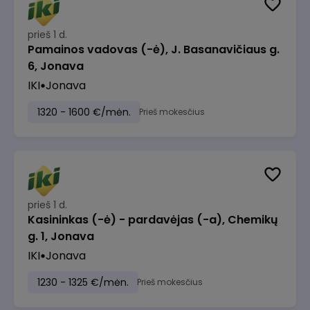
prieš 1 d.
Pamainos vadovas (-ė), J. Basanavičiaus g.
6, Jonava
IKI
Jonava
1320 - 1600 €/mėn.
Prieš mokesčius
prieš 1 d.
Kasininkas (-ė) - pardavėjas (-a), Chemikų
g. 1, Jonava
IKI
Jonava
1230 - 1325 €/mėn.
Prieš mokesčius