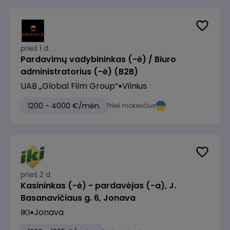
prieš 1 d.
Pardavimų vadybininkas (-ė) / Biuro
administratorius (-ė) (B2B)
UAB „Global Film Group“
Vilnius
1200 - 4000 €/mėn.
Prieš mokesčius
prieš 2 d.
Kasininkas (-ė) - pardavėjas (-a), J.
Basanavičiaus g. 6, Jonava
IKI
Jonava