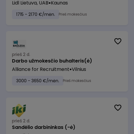
Lidl Lietuva, UAB
Kaunas
1715 - 2170 €/mėn.
Prieš mokesčius
prieš 2 d.
Darbo užmokesčio buhalteris(ė)
Alliance for Recruitment
Vilnius
3000 - 3650 €/mėn.
Prieš mokesčius
prieš 2 d.
Sandėlio darbininkas (-ė)