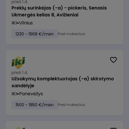
prieš 1 d.
Prekių surinkėjas (-a) - pickeris, Senasis
Ukmergės kelias 8, Avižieniai
IKI
Vilnius
1230 - 1968 €/mėn.
Prieš mokesčius
prieš 1 d.
Užsakymų komplektuotojas (-a) skirstymo
sandėlyje
IKI
Panevėžys
1500 - 1850 €/mėn.
Prieš mokesčius