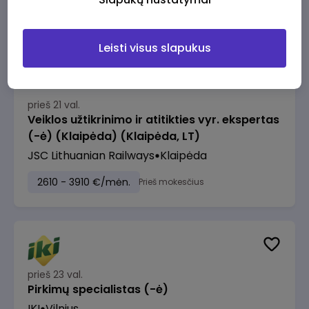
2610 - 3910 €/mėn.
Prieš mokesčius
Leisti visus slapukus
prieš 21 val.
Veiklos užtikrinimo ir atitikties vyr. ekspertas
(-ė) (Klaipėda) (Klaipėda, LT)
JSC Lithuanian Railways
Klaipėda
2610 - 3910 €/mėn.
Prieš mokesčius
prieš 23 val.
Pirkimų specialistas (-ė)
IKI
Vilnius