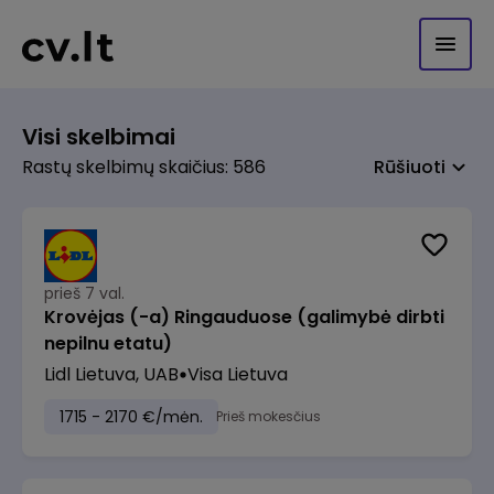
Visi skelbimai
Rastų skelbimų skaičius: 586
Rūšiuoti
prieš 7 val.
Krovėjas (-a) Ringauduose (galimybė dirbti
nepilnu etatu)
Lidl Lietuva, UAB
Visa Lietuva
1715 - 2170 €/mėn.
Prieš mokesčius