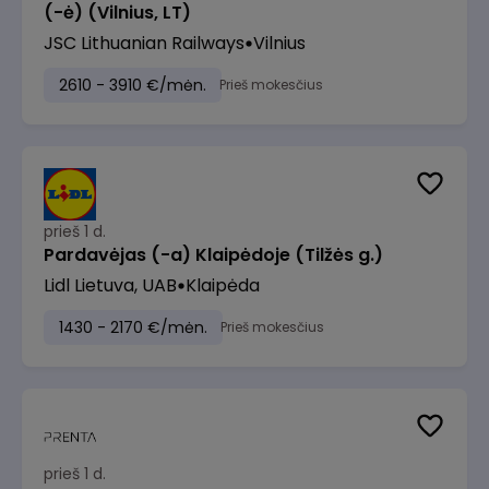
(-ė) (Vilnius, LT)
JSC Lithuanian Railways
Vilnius
2610 - 3910 €/mėn.
Prieš mokesčius
prieš 1 d.
Pardavėjas (-a) Klaipėdoje (Tilžės g.)
Lidl Lietuva, UAB
Klaipėda
1430 - 2170 €/mėn.
Prieš mokesčius
prieš 1 d.