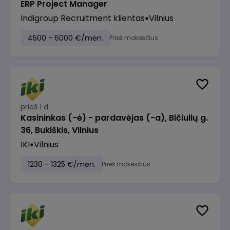
ERP Project Manager
Indigroup Recruitment klientas
Vilnius
4500 - 6000 €/mėn.
Prieš mokesčius
prieš 1 d.
Kasininkas (-ė) - pardavėjas (-a), Bičiulių g.
36, Bukiškis, Vilnius
IKI
Vilnius
1230 - 1325 €/mėn.
Prieš mokesčius