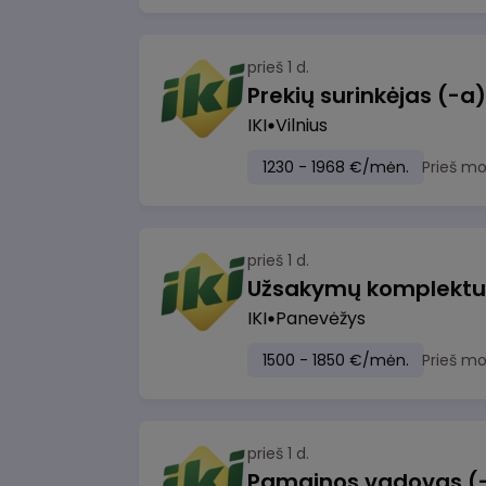
prieš 1 d.
IKI
Vilnius
1230 - 1968 €/mėn.
Prieš m
prieš 1 d.
IKI
Panevėžys
1500 - 1850 €/mėn.
Prieš m
prieš 1 d.