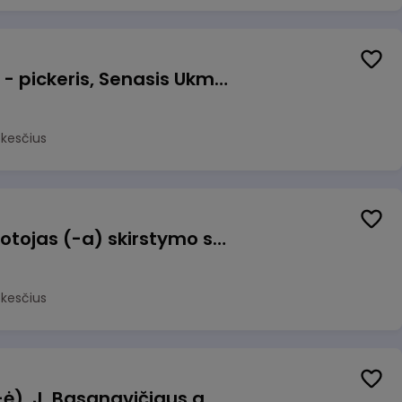
Prekių surinkėjas (-a) - pickeris, Senasis Ukmergės kelias 8, Avižieniai
okesčius
Užsakymų komplektuotojas (-a) skirstymo sandėlyje
okesčius
Pamainos vadovas (-ė), J. Basanavičiaus g. 6, Jonava