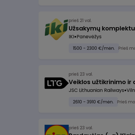
prieš 21 val.
IKI
Panevėžys
1500 - 2300 €/mėn.
Prieš m
prieš 23 val.
JSC Lithuanian Railways
Viln
2610 - 3910 €/mėn.
Prieš m
prieš 23 val.