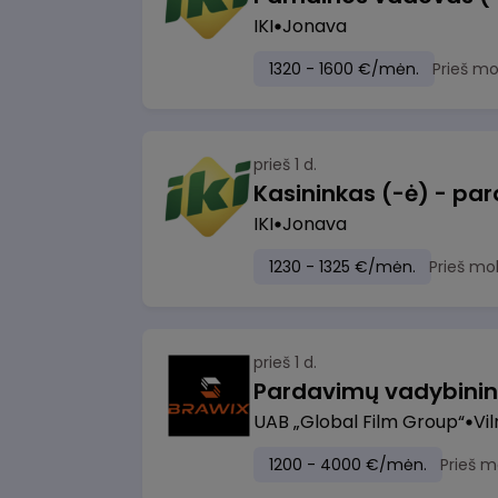
IKI
Jonava
1320 - 1600 €/mėn.
Prieš m
prieš 1 d.
IKI
Jonava
1230 - 1325 €/mėn.
Prieš mo
prieš 1 d.
UAB „Global Film Group“
Vil
1200 - 4000 €/mėn.
Prieš m