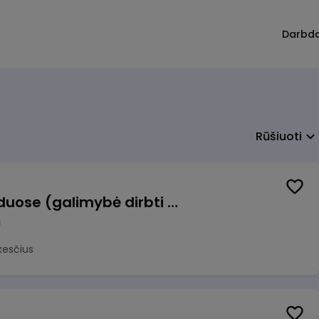
Darbd
Rūšiuoti
Krovėjas (-a) Ringauduose (galimybė dirbti nepilnu etatu)
a
kesčius