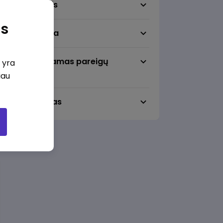
Darbo sritis
as
Darbo vieta
Pageidaujamas pareigų
i yra
lygmuo
iau
Darbo laikas