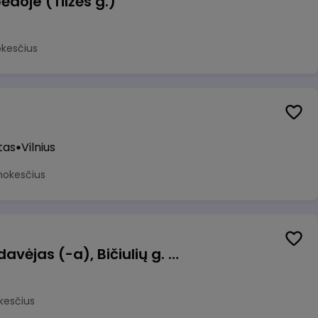
ėdoje (Tilžės g.)
okesčius
tas
Vilnius
mokesčius
Kasininkas (-ė) - pardavėjas (-a), Bičiulių g. 36, Bukiškis, Vilnius
kesčius