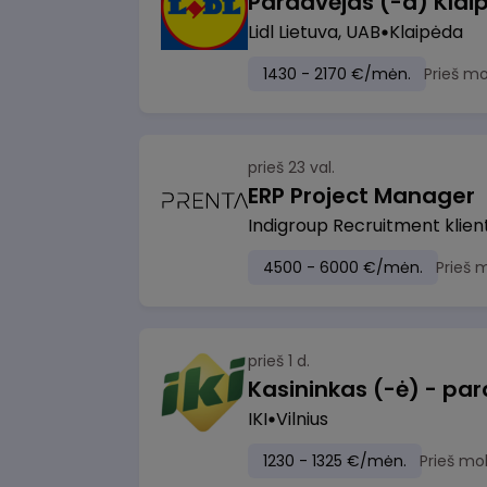
Pardavėjas (-a) Klaip
Lidl Lietuva, UAB
Klaipėda
1430 - 2170 €/mėn.
Prieš m
prieš 23 val.
ERP Project Manager
Indigroup Recruitment klien
4500 - 6000 €/mėn.
Prieš 
prieš 1 d.
IKI
Vilnius
1230 - 1325 €/mėn.
Prieš mo