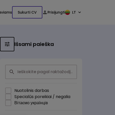
aviams
Sukurti CV
Prisijungti
LT
Išsami paieška
Nuotolinis darbas
Specialūs poreikiai / negalia
Вітаємо українців