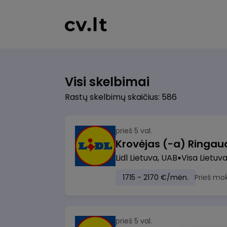
Visi skelbimai
Rastų skelbimų skaičius: 586
prieš 5 val.
Lidl Lietuva, UAB
Visa Lietuv
1715 - 2170 €/mėn.
Prieš mo
prieš 5 val.