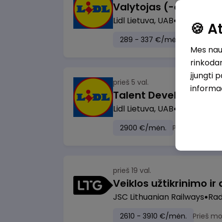
Lidl Lietuva, UAB
Marijampol
🍪 
289 - 337 €/mėn.
Prieš mok
Mes naud
rinkodar
įjungti 
prieš 5 val.
informa
Lidl Lietuva, UAB
Vilnius
2900 €/mėn.
Prieš mokesči
prieš 19 val.
JSC Lithuanian Railways
Radv
2610 - 3910 €/mėn.
Prieš m