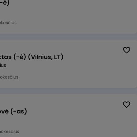
(-ė)
okesčius
as (-ė) (Vilnius, LT)
ius
mokesčius
ovė (-as)
mokesčius