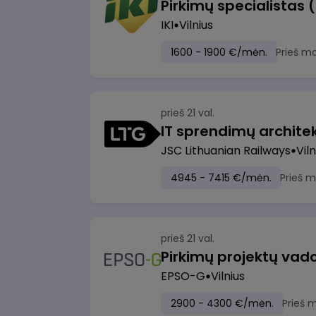
Pirkimų specialistas 
IKI
Vilnius
1600 - 1900 €/mėn.
Prieš m
prieš 21 val.
IT sprendimų architekt
JSC Lithuanian Railways
Viln
4945 - 7415 €/mėn.
Prieš 
prieš 21 val.
Pirkimų projektų vad
EPSO-G
Vilnius
2900 - 4300 €/mėn.
Prieš 