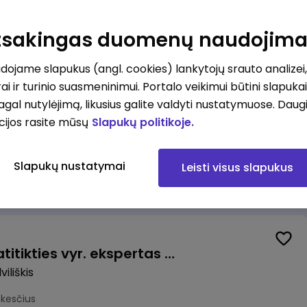
Valytojas (-a) Marijampolėje (Palangos g.) (0,25 etatu)
ė
Atsakingas duomenų naudojim
esčius
ojame slapukus (angl. cookies) lankytojų srauto analizei,
ai ir turinio suasmeninimui. Portalo veikimui būtini slapuka
pagal nutylėjimą, likusius galite valdyti nustatymuose. Daug
cijos rasite mūsų
Slapukų politikoje.
Talent Development Project Manager (fixed term - 1.5 years)
Slapukų nustatymai
Leisti visus slapukus
us
Veiklos užtikrinimo ir atitikties vyr. ekspertas (-ė) (Radviliškis) (Radviliškis, LT)
iliškis
okesčius