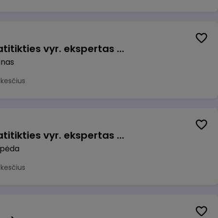
Veiklos užtikrinimo ir atitikties vyr. ekspertas (-ė) (Kaunas) (Kaunas, LT)
unas
okesčius
Veiklos užtikrinimo ir atitikties vyr. ekspertas (-ė) (Klaipėda) (Klaipėda, LT)
ipėda
okesčius