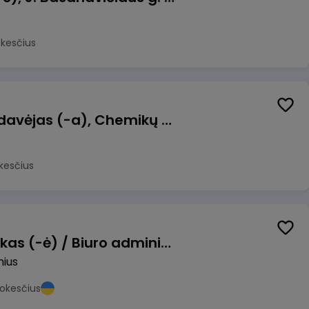
okesčius
Kasininkas (-ė) - pardavėjas (-a), Chemikų g. 1, Jonava
kesčius
Pardavimų vadybininkas (-ė) / Biuro administratorius (-ė) (B2B)
nius
okesčius