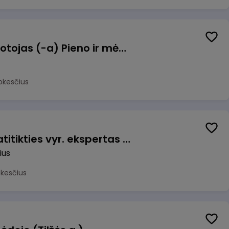
Užsakymų komplektuotojas (-a) Pieno ir mėsos sandėlyje
okesčius
Veiklos užtikrinimo ir atitikties vyr. ekspertas (-ė) (Vilnius, LT)
ius
okesčius