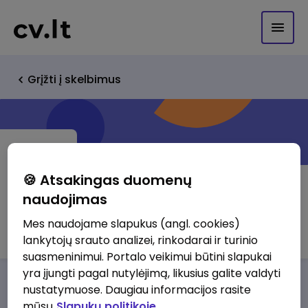
Grįžti į skelbimus
🍪 Atsakingas duomenų
naudojimas
Nacionalinis kraujo centras, VšĮ
Mes naudojame slapukus (angl. cookies)
lankytojų srauto analizei, rinkodarai ir turinio
suasmeninimui. Portalo veikimui būtini slapukai
yra įjungti pagal nutylėjimą, likusius galite valdyti
Darbo pasiūlymai
Apie mus
Privalumai
nustatymuose. Daugiau informacijos rasite
mūsų
Slapukų politikoje.