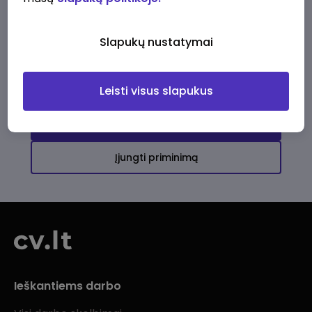
Ši įmonė kol kas neturi aktyvių
darbo pasiūlymų
Slapukų nustatymai
Daugiau darbo pasiūlymų jums!
Leisti visus slapukus
Žiūrėti visus skelbimus
Įjungti priminimą
Ieškantiems darbo