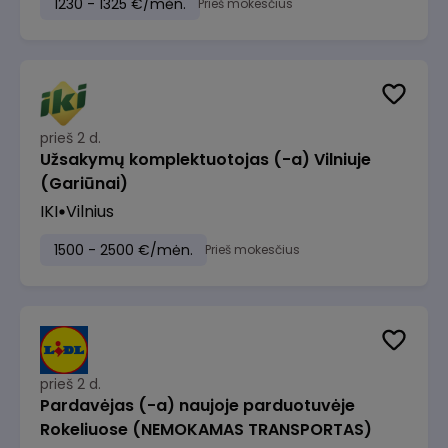
1230 - 1325 €/mėn.
Prieš mokesčius
prieš 2 d.
Užsakymų komplektuotojas (-a) Vilniuje
(Gariūnai)
IKI
Vilnius
1500 - 2500 €/mėn.
Prieš mokesčius
prieš 2 d.
Pardavėjas (-a) naujoje parduotuvėje
Rokeliuose (NEMOKAMAS TRANSPORTAS)