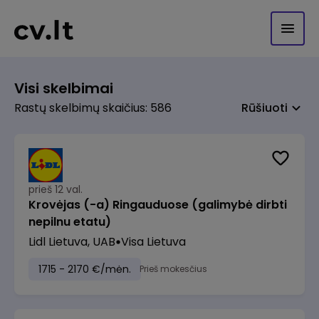
Visi skelbimai
Rastų skelbimų skaičius: 586
Rūšiuoti
prieš 12 val.
Krovėjas (-a) Ringauduose (galimybė dirbti
nepilnu etatu)
Lidl Lietuva, UAB
Visa Lietuva
1715 - 2170 €/mėn.
Prieš mokesčius