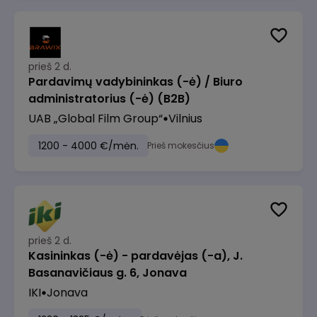
prieš 2 d.
Pardavimų vadybininkas (-ė) / Biuro
administratorius (-ė) (B2B)
UAB „Global Film Group“
Vilnius
1200 - 4000 €/mėn.
Prieš mokesčius
prieš 2 d.
Kasininkas (-ė) - pardavėjas (-a), J.
Basanavičiaus g. 6, Jonava
IKI
Jonava