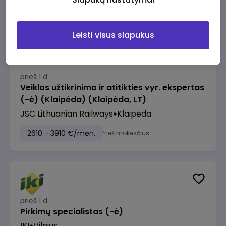
2610 - 3910 €/mėn.
Prieš mokesčius
Leisti visus slapukus
prieš 1 d.
Veiklos užtikrinimo ir atitikties vyr. ekspertas
(-ė) (Klaipėda) (Klaipėda, LT)
JSC Lithuanian Railways
Klaipėda
2610 - 3910 €/mėn.
Prieš mokesčius
prieš 1 d.
Pirkimų specialistas (-ė)
IKI
Vilnius