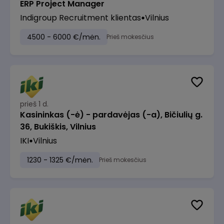
ERP Project Manager
Indigroup Recruitment klientas
Vilnius
4500 - 6000 €/mėn.
Prieš mokesčius
prieš 1 d.
Kasininkas (-ė) - pardavėjas (-a), Bičiulių g.
36, Bukiškis, Vilnius
IKI
Vilnius
1230 - 1325 €/mėn.
Prieš mokesčius