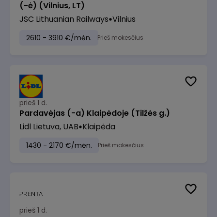
(-ė) (Vilnius, LT)
JSC Lithuanian Railways
Vilnius
2610 - 3910 €/mėn.
Prieš mokesčius
prieš 1 d.
Pardavėjas (-a) Klaipėdoje (Tilžės g.)
Lidl Lietuva, UAB
Klaipėda
1430 - 2170 €/mėn.
Prieš mokesčius
prieš 1 d.