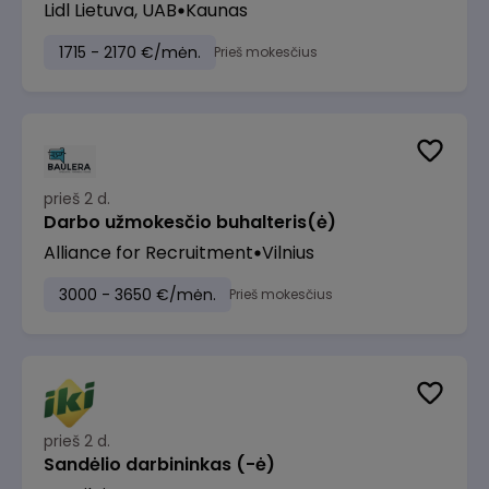
Lidl Lietuva, UAB
Kaunas
1715 - 2170 €/mėn.
Prieš mokesčius
prieš 2 d.
Darbo užmokesčio buhalteris(ė)
Alliance for Recruitment
Vilnius
3000 - 3650 €/mėn.
Prieš mokesčius
prieš 2 d.
Sandėlio darbininkas (-ė)