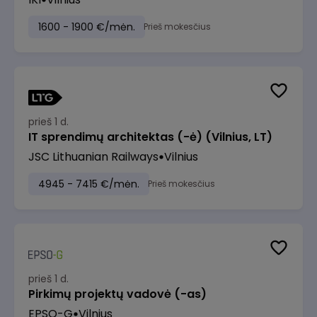
1600 - 1900 €/mėn.
Prieš mokesčius
prieš 1 d.
IT sprendimų architektas (-ė) (Vilnius, LT)
JSC Lithuanian Railways
Vilnius
4945 - 7415 €/mėn.
Prieš mokesčius
prieš 1 d.
Pirkimų projektų vadovė (-as)
EPSO-G
Vilnius