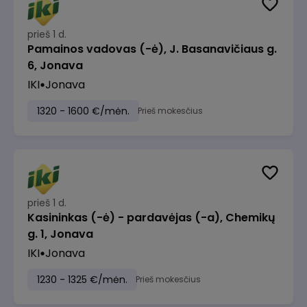
prieš 1 d.
Pamainos vadovas (-ė), J. Basanavičiaus g.
6, Jonava
IKI
Jonava
1320 - 1600 €/mėn.
Prieš mokesčius
prieš 1 d.
Kasininkas (-ė) - pardavėjas (-a), Chemikų
g. 1, Jonava
IKI
Jonava
1230 - 1325 €/mėn.
Prieš mokesčius