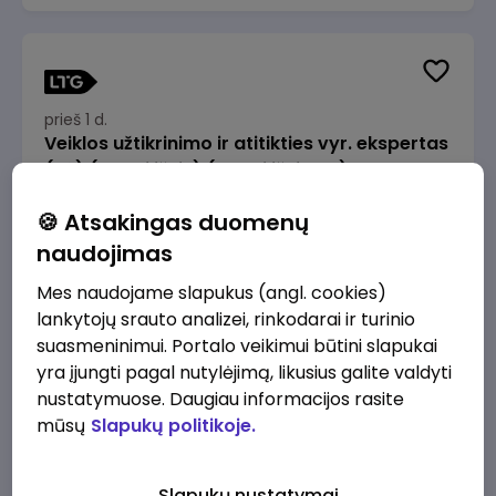
prieš 1 d.
Veiklos užtikrinimo ir atitikties vyr. ekspertas
(-ė) (Radviliškis) (Radviliškis, LT)
JSC Lithuanian Railways
Radviliškis
🍪 Atsakingas duomenų
2610 - 3910 €/mėn.
Prieš mokesčius
naudojimas
Mes naudojame slapukus (angl. cookies)
lankytojų srauto analizei, rinkodarai ir turinio
suasmeninimui. Portalo veikimui būtini slapukai
yra įjungti pagal nutylėjimą, likusius galite valdyti
prieš 1 d.
nustatymuose. Daugiau informacijos rasite
Veiklos užtikrinimo ir atitikties vyr. ekspertas
mūsų
Slapukų politikoje.
(-ė) (Kaunas) (Kaunas, LT)
JSC Lithuanian Railways
Kaunas
Slapukų nustatymai