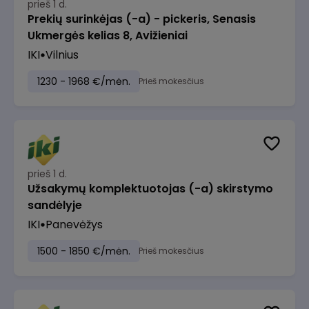
prieš 1 d.
Prekių surinkėjas (-a) - pickeris, Senasis
Ukmergės kelias 8, Avižieniai
IKI
Vilnius
1230 - 1968 €/mėn.
Prieš mokesčius
prieš 1 d.
Užsakymų komplektuotojas (-a) skirstymo
sandėlyje
IKI
Panevėžys
1500 - 1850 €/mėn.
Prieš mokesčius