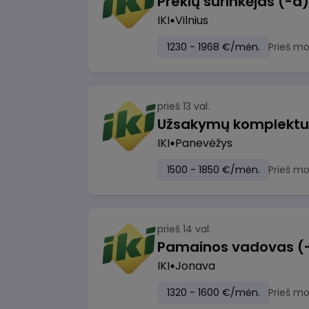
IKI
Vilnius
1230 - 1968 €/mėn.
Prieš m
prieš 13 val.
IKI
Panevėžys
1500 - 1850 €/mėn.
Prieš m
prieš 14 val.
IKI
Jonava
1320 - 1600 €/mėn.
Prieš m