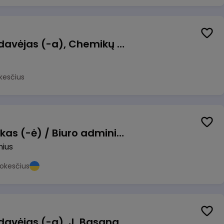
Kasininkas (-ė) - pardavėjas (-a), Chemikų g. 1, Jonava
kesčius
Pardavimų vadybininkas (-ė) / Biuro administratorius (-ė) (B2B)
nius
okesčius
Kasininkas (-ė) - pardavėjas (-a), J. Basanavičiaus g. 6, Jonava