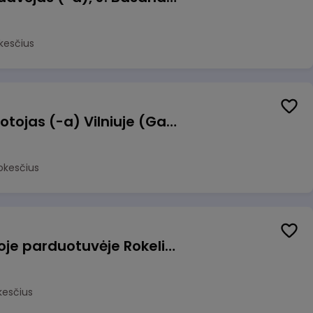
kesčius
Užsakymų komplektuotojas (-a) Vilniuje (Gariūnai)
okesčius
Pardavėjas (-a) naujoje parduotuvėje Rokeliuose (NEMOKAMAS TRANSPORTAS)
kesčius