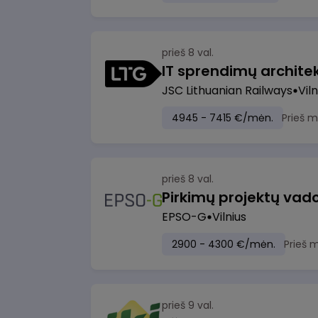
prieš 8 val.
IT sprendimų architekt
JSC Lithuanian Railways
Viln
4945 - 7415 €/mėn.
Prieš 
prieš 8 val.
Pirkimų projektų vad
EPSO-G
Vilnius
2900 - 4300 €/mėn.
Prieš 
prieš 9 val.