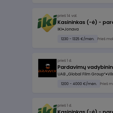
prieš 14 val.
IKI
Jonava
1230 - 1325 €/mėn.
Prieš mo
prieš 1 d.
UAB „Global Film Group“
Vil
1200 - 4000 €/mėn.
Prieš m
prieš 1 d.