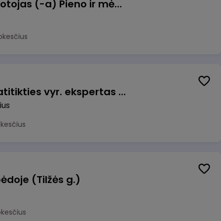
Užsakymų komplektuotojas (-a) Pieno ir mėsos sandėlyje
okesčius
Veiklos užtikrinimo ir atitikties vyr. ekspertas (-ė) (Vilnius, LT)
ius
okesčius
ėdoje (Tilžės g.)
okesčius