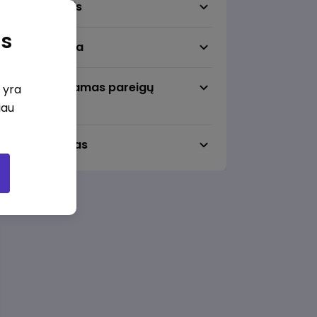
Darbo sritis
as
Darbo vieta
Pageidaujamas pareigų
i yra
lygmuo
iau
Darbo laikas