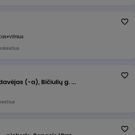
tas
Vilnius
mokesčius
Kasininkas (-ė) - pardavėjas (-a), Bičiulių g. 36, Bukiškis, Vilnius
kesčius