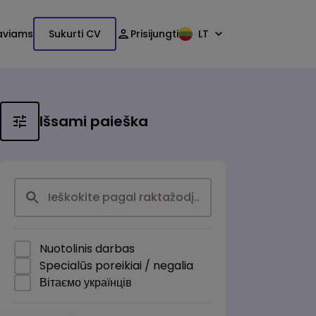
aviams
Sukurti CV
Prisijungti
LT
Išsami paieška
Nuotolinis darbas
Specialūs poreikiai / negalia
Вітаємо українців