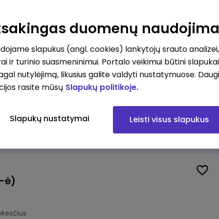
Veiklos užtikrinimo ir atitikties vyr. ekspertas (-ė) (Kaunas) (Kaunas, LT)
unas
Atsakingas duomenų naudojim
okesčius
ojame slapukus (angl. cookies) lankytojų srauto analizei,
ai ir turinio suasmeninimui. Portalo veikimui būtini slapuka
pagal nutylėjimą, likusius galite valdyti nustatymuose. Daug
cijos rasite mūsų
Slapukų politikoje.
Veiklos užtikrinimo ir atitikties vyr. ekspertas (-ė) (Klaipėda) (Klaipėda, LT)
ipėda
Slapukų nustatymai
Leisti visus slapukus
okesčius
(-ė)
okesčius