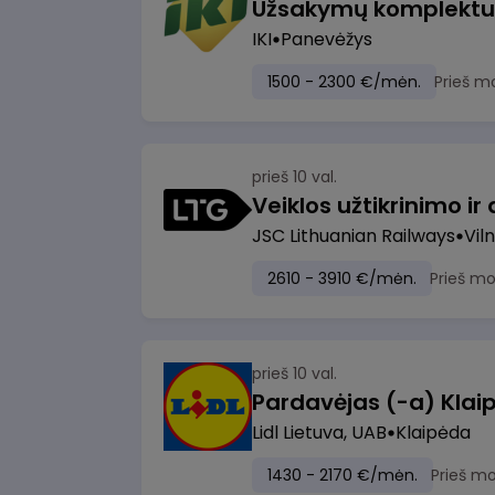
IKI
Panevėžys
1500 - 2300 €/mėn.
Prieš m
prieš 10 val.
JSC Lithuanian Railways
Viln
2610 - 3910 €/mėn.
Prieš m
prieš 10 val.
Pardavėjas (-a) Klaip
Lidl Lietuva, UAB
Klaipėda
1430 - 2170 €/mėn.
Prieš m