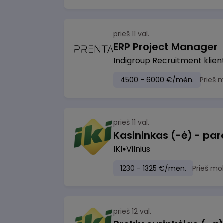
prieš 11 val.
ERP Project Manager
Indigroup Recruitment klien
4500 - 6000 €/mėn.
Prieš 
prieš 11 val.
IKI
Vilnius
1230 - 1325 €/mėn.
Prieš mo
prieš 12 val.