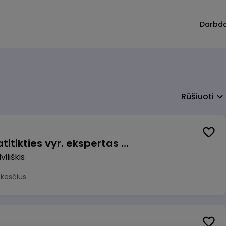
Darbd
Rūšiuoti
Veiklos užtikrinimo ir atitikties vyr. ekspertas (-ė) (Radviliškis) (Radviliškis, LT)
iliškis
okesčius