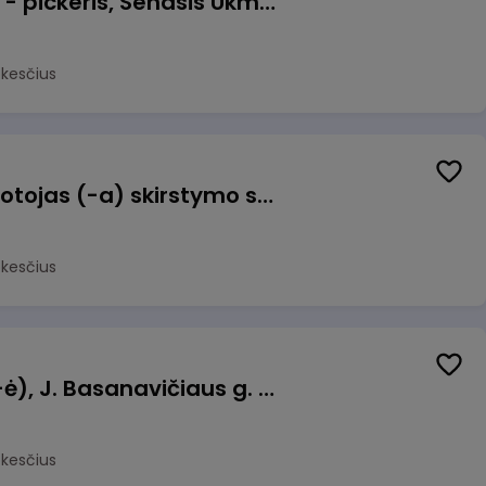
Prekių surinkėjas (-a) - pickeris, Senasis Ukmergės kelias 8, Avižieniai
okesčius
Užsakymų komplektuotojas (-a) skirstymo sandėlyje
okesčius
Pamainos vadovas (-ė), J. Basanavičiaus g. 6, Jonava
okesčius