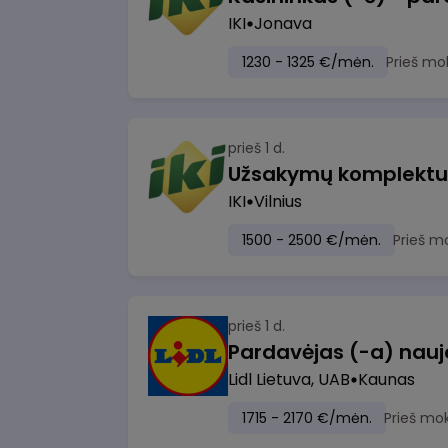
IKI
Jonava
1230 - 1325 €/mėn.
Prieš mo
prieš 1 d.
IKI
Vilnius
1500 - 2500 €/mėn.
Prieš m
prieš 1 d.
Lidl Lietuva, UAB
Kaunas
1715 - 2170 €/mėn.
Prieš mo