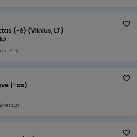
as (-ė) (Vilnius, LT)
ius
mokesčius
ovė (-as)
mokesčius