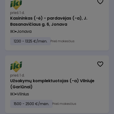
prieš 1 d.
Kasininkas (-ė) - pardavėjas (-a), J.
Basanavičiaus g. 6, Jonava
IKI
Jonava
1230 - 1325 €/mėn.
Prieš mokesčius
prieš 1 d.
Užsakymų komplektuotojas (-a) Vilniuje
(Gariūnai)
IKI
Vilnius
1500 - 2500 €/mėn.
Prieš mokesčius