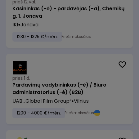
prieš 12 val.
Kasininkas (-ė) - pardavėjas (-a), Chemikų
g. 1, Jonava
IKI
Jonava
1230 - 1325 €/mėn.
Prieš mokesčius
prieš 1 d.
Pardavimų vadybininkas (-ė) / Biuro
administratorius (-ė) (B2B)
UAB „Global Film Group“
Vilnius
1200 - 4000 €/mėn.
Prieš mokesčius