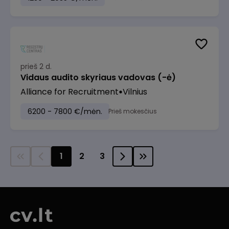
prieš 2 d.
Vidaus audito skyriaus vadovas (-ė)
Alliance for Recruitment
Vilnius
6200 - 7800 €/mėn.
Prieš mokesčius
1
2
3