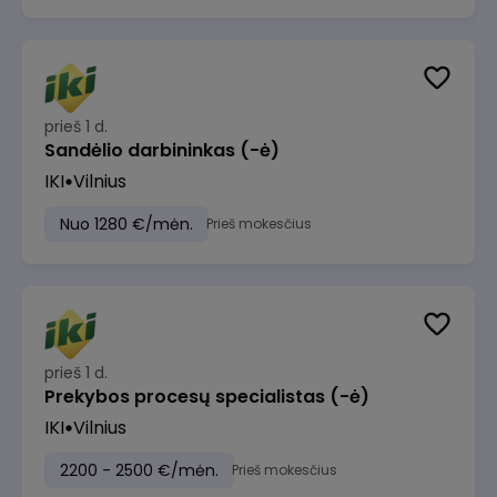
prieš 1 d.
Sandėlio darbininkas (-ė)
IKI
Vilnius
Nuo 1280 €/mėn.
Prieš mokesčius
prieš 1 d.
Prekybos procesų specialistas (-ė)
IKI
Vilnius
2200 - 2500 €/mėn.
Prieš mokesčius