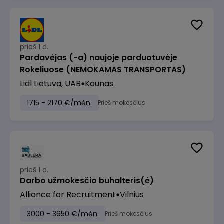
prieš 1 d.
Pardavėjas (-a) naujoje parduotuvėje
Rokeliuose (NEMOKAMAS TRANSPORTAS)
Lidl Lietuva, UAB
Kaunas
1715 - 2170 €/mėn.
Prieš mokesčius
prieš 1 d.
Darbo užmokesčio buhalteris(ė)
Alliance for Recruitment
Vilnius
3000 - 3650 €/mėn.
Prieš mokesčius