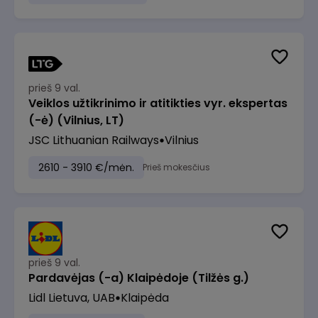
prieš 9 val.
Veiklos užtikrinimo ir atitikties vyr. ekspertas
(-ė) (Vilnius, LT)
JSC Lithuanian Railways
Vilnius
2610 - 3910 €/mėn.
Prieš mokesčius
prieš 9 val.
Pardavėjas (-a) Klaipėdoje (Tilžės g.)
Lidl Lietuva, UAB
Klaipėda