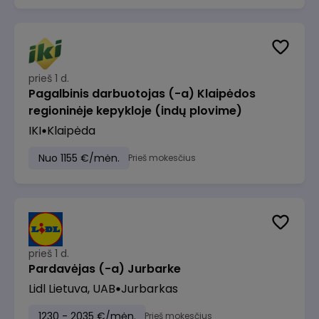
prieš 1 d.
Pagalbinis darbuotojas (-a) Klaipėdos
regioninėje kepykloje (indų plovime)
IKI
Klaipėda
Nuo 1155 €/mėn.
Prieš mokesčius
prieš 1 d.
Pardavėjas (-a) Jurbarke
Lidl Lietuva, UAB
Jurbarkas
1230 - 2035 €/mėn.
Prieš mokesčius