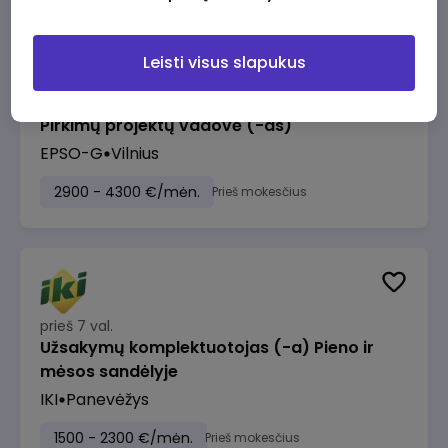
Leisti visus slapukus
prieš 7 val.
Pirkimų projektų vadovė (-as)
EPSO-G
Vilnius
2900 - 4300 €/mėn.
Prieš mokesčius
prieš 7 val.
Užsakymų komplektuotojas (-a) Pieno ir
mėsos sandėlyje
IKI
Panevėžys
1500 - 2300 €/mėn.
Prieš mokesčius