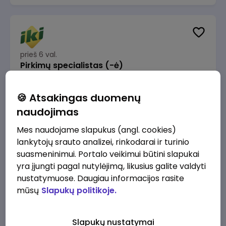
prieš 6 val.
Pirkimų specialistas (-ė)
IKI
Vilnius
🍪 Atsakingas duomenų
1600 - 1900 €/mėn.
Prieš mokesčius
naudojimas
Mes naudojame slapukus (angl. cookies)
lankytojų srauto analizei, rinkodarai ir turinio
suasmeninimui. Portalo veikimui būtini slapukai
yra įjungti pagal nutylėjimą, likusius galite valdyti
prieš 7 val.
IT sprendimų architektas (-ė) (Vilnius, LT)
nustatymuose. Daugiau informacijos rasite
mūsų
Slapukų politikoje.
JSC Lithuanian Railways
Vilnius
4945 - 7415 €/mėn.
Prieš mokesčius
Slapukų nustatymai