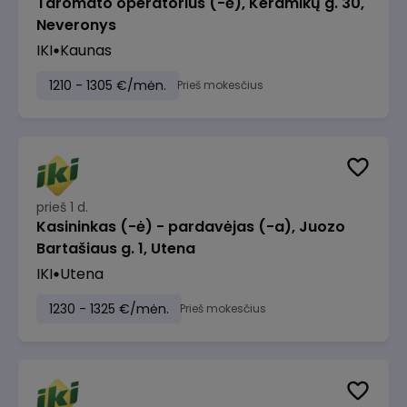
Taromato operatorius (-ė), Keramikų g. 30,
Neveronys
IKI
Kaunas
1210 - 1305 €/mėn.
Prieš mokesčius
prieš 1 d.
Kasininkas (-ė) - pardavėjas (-a), Juozo
Bartašiaus g. 1, Utena
IKI
Utena
1230 - 1325 €/mėn.
Prieš mokesčius