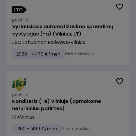
prieš 1 d.
Vyriausiasis automatizavimo sprendimų
vystytojas (-a) (Vilnius, LT)
JSC Lithuanian Railways
Vilnius
2980 - 4470 €/mėn.
Prieš mokesčius
prieš 1 d.
Konditeris (-ė) Vilniuje (apmokome
neturinčius patirties)
IKI
Vilnius
1260 - 1460 €/mėn.
Prieš mokesčius