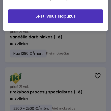
Leisti visus slapukus
prieš 21 val.
Sandėlio darbininkas (-ė)
IKI
Vilnius
Nuo 1280 €/mėn.
Prieš mokesčius
prieš 21 val.
Prekybos procesų specialistas (-ė)
IKI
Vilnius
2200 - 2500 €/mėn.
Prieš mokesčius