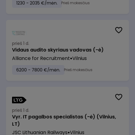
1230 - 2035 €/mėn.
Prieš mokesčius
prieš 1 d.
Vidaus audito skyriaus vadovas (-ė)
Alliance for Recruitment
Vilnius
6200 - 7800 €/mėn.
Prieš mokesčius
prieš 1 d.
Vyr. IT pagalbos specialistas (-ė) (Vilnius,
LT)
JSC Lithuanian Railways
Vilnius