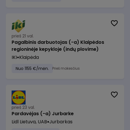
prieš 21 val.
Pagalbinis darbuotojas (-a) Klaipėdos
regioninėje kepykloje (indų plovime)
IKI
Klaipėda
Nuo 1155 €/mėn.
Prieš mokesčius
prieš 23 val.
Pardavėjas (-a) Jurbarke
Lidl Lietuva, UAB
Jurbarkas