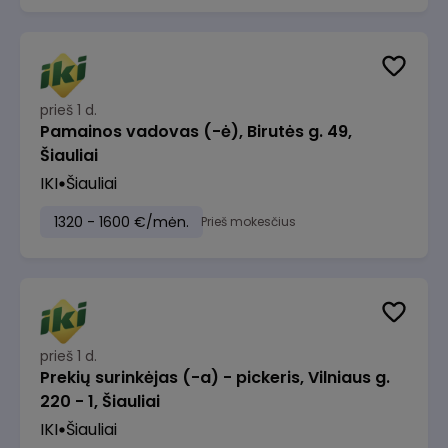
prieš 1 d.
Pamainos vadovas (-ė), Birutės g. 49,
Šiauliai
IKI
Šiauliai
1320 - 1600 €/mėn.
Prieš mokesčius
prieš 1 d.
Prekių surinkėjas (-a) - pickeris, Vilniaus g.
220 - 1, Šiauliai
IKI
Šiauliai