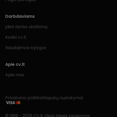
Darbdaviams
Įdėti darbo skelbimą
Kodėl cv.lt
Naudojimosi sąlygos
Apie cv.lt
Apie mus
Privatumo politika
Slapukų nustatymai
© 1999 - 2026 CV.lt Visos teisės saugomos