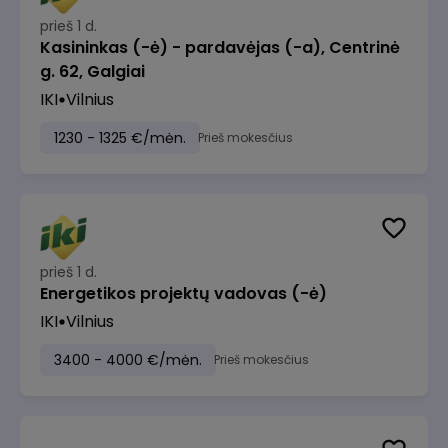
prieš 1 d.
Kasininkas (-ė) - pardavėjas (-a), Centrinė
g. 62, Galgiai
IKI
Vilnius
1230 - 1325 €/mėn.
Prieš mokesčius
prieš 1 d.
Energetikos projektų vadovas (-ė)
IKI
Vilnius
3400 - 4000 €/mėn.
Prieš mokesčius