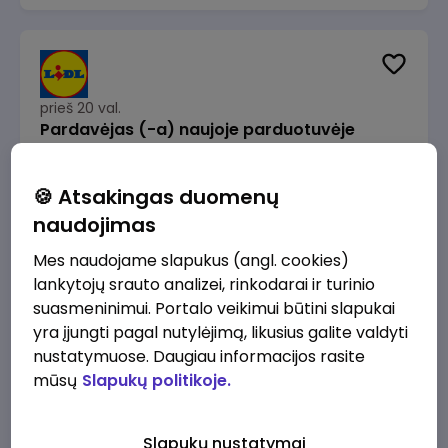
prieš 20 val.
Pardavėjas (-a) naujoje parduotuvėje
Rokeliuose (NEMOKAMAS TRANSPORTAS)
Lidl Lietuva, UAB
Kaunas
🍪 Atsakingas duomenų
1715 - 2170 €/mėn.
Prieš mokesčius
naudojimas
Mes naudojame slapukus (angl. cookies)
lankytojų srauto analizei, rinkodarai ir turinio
suasmeninimui. Portalo veikimui būtini slapukai
yra įjungti pagal nutylėjimą, likusius galite valdyti
prieš 21 val.
nustatymuose. Daugiau informacijos rasite
Darbo užmokesčio buhalteris(ė)
mūsų
Slapukų politikoje.
Alliance for Recruitment
Vilnius
3000 - 3650 €/mėn.
Slapukų nustatymai
Prieš mokesčius