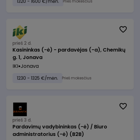
1320 - 1600 €/mėn.
Prieš mokesčius
prieš 2 d.
Kasininkas (-ė) - pardavėjas (-a), Chemikų
g. 1, Jonava
IKI
Jonava
1230 - 1325 €/mėn.
Prieš mokesčius
prieš 3 d.
Pardavimų vadybininkas (-ė) / Biuro
administratorius (-ė) (B2B)