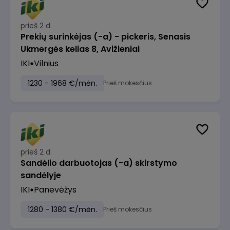
prieš 2 d.
Prekių surinkėjas (-a) - pickeris, Senasis
Ukmergės kelias 8, Avižieniai
IKI
Vilnius
1230 - 1968 €/mėn.
Prieš mokesčius
prieš 2 d.
Sandėlio darbuotojas (-a) skirstymo
sandėlyje
IKI
Panevėžys
1280 - 1380 €/mėn.
Prieš mokesčius