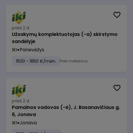
prieš 2 d.
Užsakymų komplektuotojas (-a) skirstymo
sandėlyje
IKI
Panevėžys
1500 - 1850 €/mėn.
Prieš mokesčius
prieš 2 d.
Pamainos vadovas (-ė), J. Basanavičiaus g.
6, Jonava
IKI
Jonava