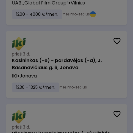
UAB „Global Film Group“
Vilnius
1200 - 4000 €/mėn.
Prieš mokesčius
prieš 3 d.
Kasininkas (-ė) - pardavėjas (-a), J.
Basanavičiaus g. 6, Jonava
IKI
Jonava
1230 - 1325 €/mėn.
Prieš mokesčius
prieš 3 d.