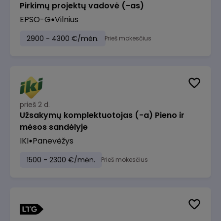
Pirkimų projektų vadovė (-as)
EPSO-G
Vilnius
2900 - 4300 €/mėn.
Prieš mokesčius
prieš 2 d.
Užsakymų komplektuotojas (-a) Pieno ir
mėsos sandėlyje
IKI
Panevėžys
1500 - 2300 €/mėn.
Prieš mokesčius