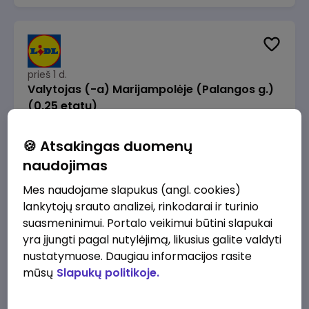
prieš 1 d.
Valytojas (-a) Marijampolėje (Palangos g.)
(0,25 etatu)
Lidl Lietuva, UAB
Marijampolė
🍪 Atsakingas duomenų
289 - 337 €/mėn.
Prieš mokesčius
naudojimas
Mes naudojame slapukus (angl. cookies)
lankytojų srauto analizei, rinkodarai ir turinio
suasmeninimui. Portalo veikimui būtini slapukai
yra įjungti pagal nutylėjimą, likusius galite valdyti
prieš 1 d.
nustatymuose. Daugiau informacijos rasite
Talent Development Project Manager (fixed
mūsų
Slapukų politikoje.
term - 1.5 years)
Lidl Lietuva, UAB
Vilnius