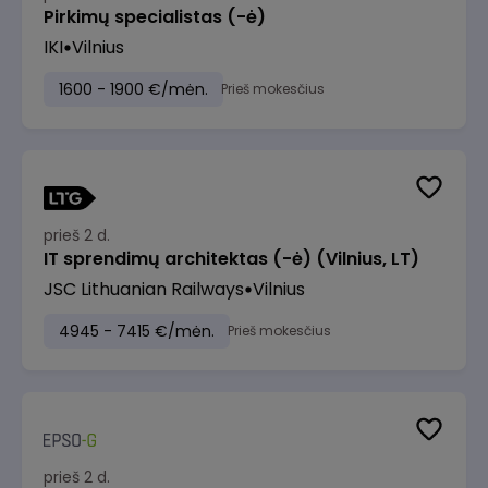
Pirkimų specialistas (-ė)
IKI
Vilnius
1600 - 1900 €/mėn.
Prieš mokesčius
prieš 2 d.
IT sprendimų architektas (-ė) (Vilnius, LT)
JSC Lithuanian Railways
Vilnius
4945 - 7415 €/mėn.
Prieš mokesčius
prieš 2 d.