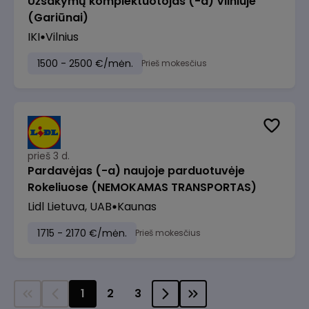
Užsakymų komplektuotojas (-a) Vilniuje
(Gariūnai)
IKI
Vilnius
1500 - 2500 €/mėn.
Prieš mokesčius
prieš 3 d.
Pardavėjas (-a) naujoje parduotuvėje
Rokeliuose (NEMOKAMAS TRANSPORTAS)
Lidl Lietuva, UAB
Kaunas
1715 - 2170 €/mėn.
Prieš mokesčius
1
2
3