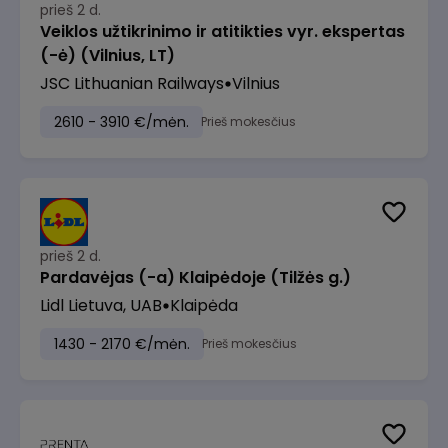
prieš 2 d.
Veiklos užtikrinimo ir atitikties vyr. ekspertas
(-ė) (Vilnius, LT)
JSC Lithuanian Railways
Vilnius
2610 - 3910 €/mėn.
Prieš mokesčius
prieš 2 d.
Pardavėjas (-a) Klaipėdoje (Tilžės g.)
Lidl Lietuva, UAB
Klaipėda
1430 - 2170 €/mėn.
Prieš mokesčius