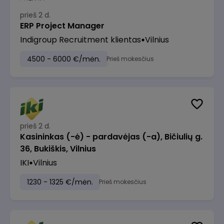
prieš 2 d.
ERP Project Manager
Indigroup Recruitment klientas
Vilnius
4500 - 6000 €/mėn.
Prieš mokesčius
prieš 2 d.
Kasininkas (-ė) - pardavėjas (-a), Bičiulių g.
36, Bukiškis, Vilnius
IKI
Vilnius
1230 - 1325 €/mėn.
Prieš mokesčius