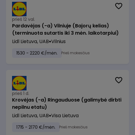
prieš 12 val.
Pardavėjas (-a) Vilniuje (Bajorų kelias)
(terminuota sutartis iki 3 mėn. laikotarpiui)
Lidl Lietuva, UAB
Vilnius
1530 - 2220 €/mėn.
Prieš mokesčius
prieš 1 d.
Krovėjas (-a) Ringauduose (galimybė dirbti
nepilnu etatu)
Lidl Lietuva, UAB
Visa Lietuva
1715 - 2170 €/mėn.
Prieš mokesčius