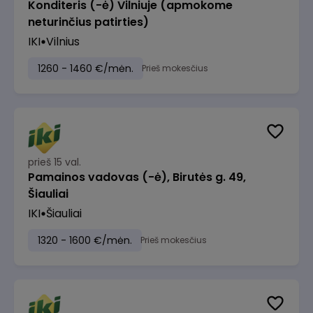
Konditeris (-ė) Vilniuje (apmokome
neturinčius patirties)
IKI
Vilnius
1260 - 1460 €/mėn.
Prieš mokesčius
prieš 15 val.
Pamainos vadovas (-ė), Birutės g. 49,
Šiauliai
IKI
Šiauliai
1320 - 1600 €/mėn.
Prieš mokesčius