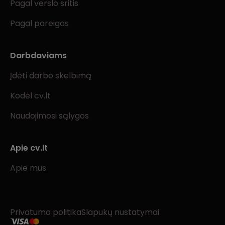
Pagal verslo sritis
Pagal pareigas
Darbdaviams
Įdėti darbo skelbimą
Kodėl cv.lt
Naudojimosi sąlygos
Apie cv.lt
Apie mus
Privatumo politika
Slapukų nustatymai