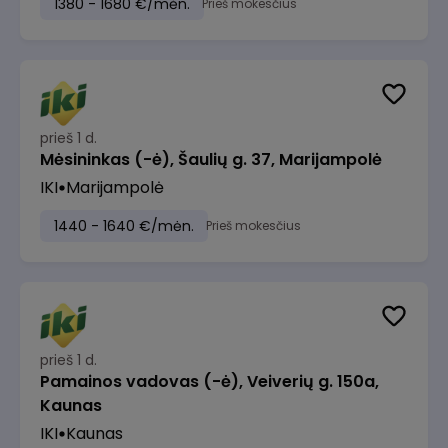
1380 - 1680 €/mėn.
Prieš mokesčius
prieš 1 d.
Mėsininkas (-ė), Šaulių g. 37, Marijampolė
IKI
Marijampolė
1440 - 1640 €/mėn.
Prieš mokesčius
prieš 1 d.
Pamainos vadovas (-ė), Veiverių g. 150a,
Kaunas
IKI
Kaunas