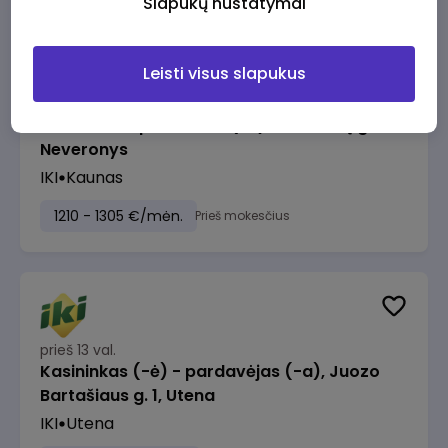
Slapukų nustatymai
Leisti visus slapukus
prieš 13 val.
Taromato operatorius (-ė), Keramikų g. 30,
Neveronys
IKI
Kaunas
1210 - 1305 €/mėn.
Prieš mokesčius
prieš 13 val.
Kasininkas (-ė) - pardavėjas (-a), Juozo
Bartašiaus g. 1, Utena
IKI
Utena