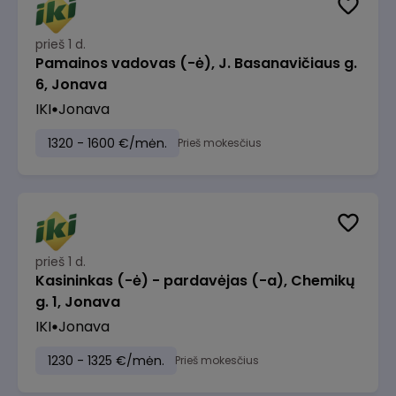
prieš 1 d.
Pamainos vadovas (-ė), J. Basanavičiaus g.
6, Jonava
IKI
Jonava
1320 - 1600 €/mėn.
Prieš mokesčius
prieš 1 d.
Kasininkas (-ė) - pardavėjas (-a), Chemikų
g. 1, Jonava
IKI
Jonava
1230 - 1325 €/mėn.
Prieš mokesčius