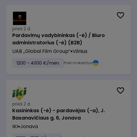
prieš 2 d.
Pardavimų vadybininkas (-ė) / Biuro
administratorius (-ė) (B2B)
UAB „Global Film Group“
Vilnius
1200 - 4000 €/mėn.
Prieš mokesčius
prieš 2 d.
Kasininkas (-ė) - pardavėjas (-a), J.
Basanavičiaus g. 6, Jonava
IKI
Jonava