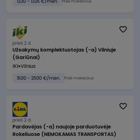
1230 - 1325 €/mėn.
Prieš mokesčius
prieš 2 d.
Užsakymų komplektuotojas (-a) Vilniuje
(Gariūnai)
IKI
Vilnius
1500 - 2500 €/mėn.
Prieš mokesčius
prieš 2 d.
Pardavėjas (-a) naujoje parduotuvėje
Rokeliuose (NEMOKAMAS TRANSPORTAS)