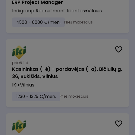
ERP Project Manager
Indigroup Recruitment klientas
Vilnius
4500 - 6000 €/mėn.
Prieš mokesčius
prieš 1 d.
Kasininkas (-ė) - pardavėjas (-a), Bičiulių g.
36, Bukiškis, Vilnius
IKI
Vilnius
1230 - 1325 €/mėn.
Prieš mokesčius