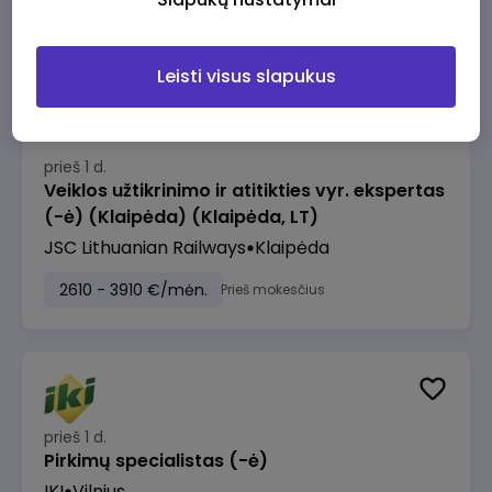
2610 - 3910 €/mėn.
Prieš mokesčius
Leisti visus slapukus
prieš 1 d.
Veiklos užtikrinimo ir atitikties vyr. ekspertas
(-ė) (Klaipėda) (Klaipėda, LT)
JSC Lithuanian Railways
Klaipėda
2610 - 3910 €/mėn.
Prieš mokesčius
prieš 1 d.
Pirkimų specialistas (-ė)
IKI
Vilnius