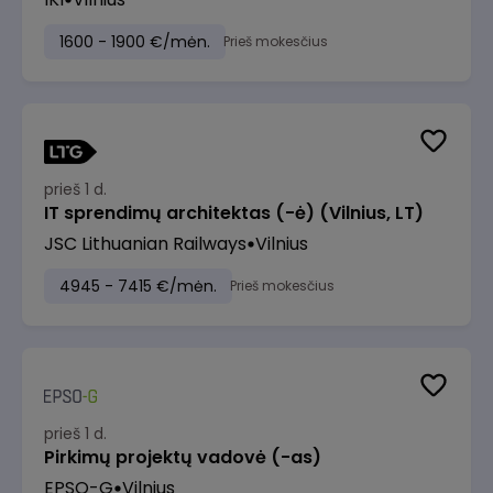
1600 - 1900 €/mėn.
Prieš mokesčius
prieš 1 d.
IT sprendimų architektas (-ė) (Vilnius, LT)
JSC Lithuanian Railways
Vilnius
4945 - 7415 €/mėn.
Prieš mokesčius
prieš 1 d.
Pirkimų projektų vadovė (-as)
EPSO-G
Vilnius