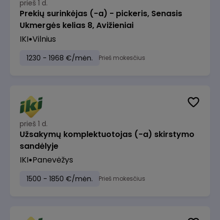
prieš 1 d.
Prekių surinkėjas (-a) - pickeris, Senasis
Ukmergės kelias 8, Avižieniai
IKI
Vilnius
1230 - 1968 €/mėn.
Prieš mokesčius
prieš 1 d.
Užsakymų komplektuotojas (-a) skirstymo
sandėlyje
IKI
Panevėžys
1500 - 1850 €/mėn.
Prieš mokesčius