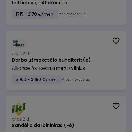
Lidl Lietuva, UAB
Kaunas
1715 - 2170 €/mėn.
Prieš mokesčius
prieš 2 d.
Darbo užmokesčio buhalteris(ė)
Alliance for Recruitment
Vilnius
3000 - 3650 €/mėn.
Prieš mokesčius
prieš 2 d.
Sandėlio darbininkas (-ė)