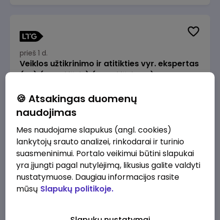
prieš 1 d.
Veiklos užtikrinimo ir atitikties vyr. ekspertas
(-ė) (Radviliškis) (Radviliškis, LT)
JSC Lithuanian Railways
Radviliškis
🍪 Atsakingas duomenų
2610 - 3910 €/mėn.
Prieš mokesčius
naudojimas
Mes naudojame slapukus (angl. cookies)
lankytojų srauto analizei, rinkodarai ir turinio
suasmeninimui. Portalo veikimui būtini slapukai
yra įjungti pagal nutylėjimą, likusius galite valdyti
prieš 1 d.
nustatymuose. Daugiau informacijos rasite
Veiklos užtikrinimo ir atitikties vyr. ekspertas
mūsų
Slapukų politikoje.
(-ė) (Kaunas) (Kaunas, LT)
JSC Lithuanian Railways
Kaunas
Slapukų nustatymai