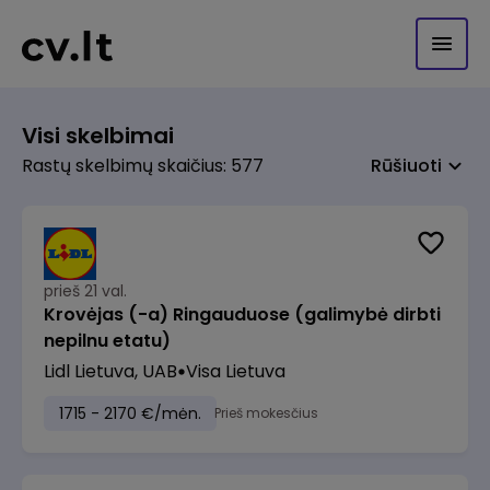
Visi skelbimai
Rastų skelbimų skaičius: 577
Rūšiuoti
prieš 21 val.
Krovėjas (-a) Ringauduose (galimybė dirbti
nepilnu etatu)
Lidl Lietuva, UAB
Visa Lietuva
1715 - 2170 €/mėn.
Prieš mokesčius