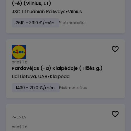
(-ė) (Vilnius, LT)
JSC Lithuanian Railways
Vilnius
2610 - 3910 €/mėn.
Prieš mokesčius
prieš 1 d.
Pardavėjas (-a) Klaipėdoje (Tilžės g.)
Lidl Lietuva, UAB
Klaipėda
1430 - 2170 €/mėn.
Prieš mokesčius
prieš 1 d.