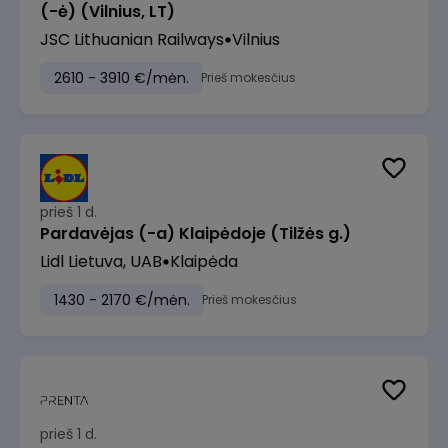
(-ė) (Vilnius, LT)
JSC Lithuanian Railways
Vilnius
2610 - 3910 €/mėn.
Prieš mokesčius
prieš 1 d.
Pardavėjas (-a) Klaipėdoje (Tilžės g.)
Lidl Lietuva, UAB
Klaipėda
1430 - 2170 €/mėn.
Prieš mokesčius
prieš 1 d.