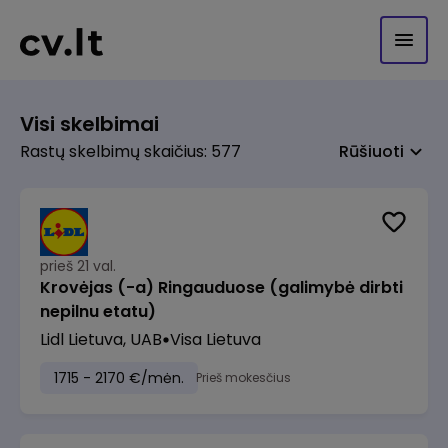
Visi skelbimai
Rastų skelbimų skaičius: 577
Rūšiuoti
prieš 21 val.
Krovėjas (-a) Ringauduose (galimybė dirbti
nepilnu etatu)
Lidl Lietuva, UAB
Visa Lietuva
1715 - 2170 €/mėn.
Prieš mokesčius