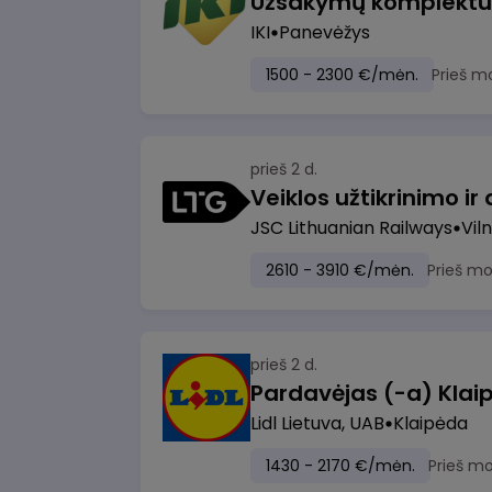
IKI
Panevėžys
1500 - 2300 €/mėn.
Prieš m
prieš 2 d.
JSC Lithuanian Railways
Viln
2610 - 3910 €/mėn.
Prieš m
prieš 2 d.
Pardavėjas (-a) Klaip
Lidl Lietuva, UAB
Klaipėda
1430 - 2170 €/mėn.
Prieš m