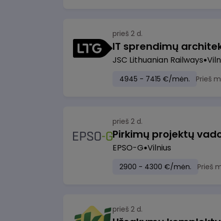
prieš 2 d.
IT sprendimų architekt
JSC Lithuanian Railways
Viln
4945 - 7415 €/mėn.
Prieš 
prieš 2 d.
Pirkimų projektų vad
EPSO-G
Vilnius
2900 - 4300 €/mėn.
Prieš 
prieš 2 d.