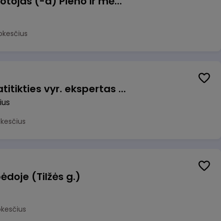
Užsakymų komplektuotojas (-a) Pieno ir mėsos sandėlyje
okesčius
Veiklos užtikrinimo ir atitikties vyr. ekspertas (-ė) (Vilnius, LT)
ius
okesčius
ėdoje (Tilžės g.)
okesčius