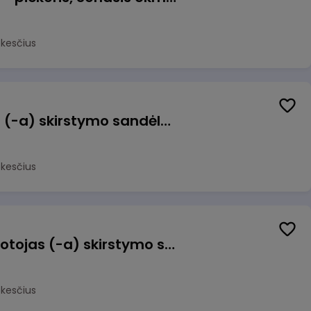
okesčius
Sandėlio darbuotojas (-a) skirstymo sandėlyje
okesčius
Užsakymų komplektuotojas (-a) skirstymo sandėlyje
okesčius