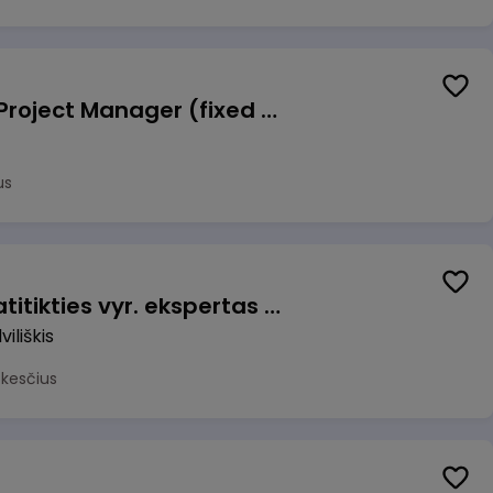
Talent Development Project Manager (fixed term - 1.5 years)
us
Veiklos užtikrinimo ir atitikties vyr. ekspertas (-ė) (Radviliškis) (Radviliškis, LT)
iliškis
okesčius