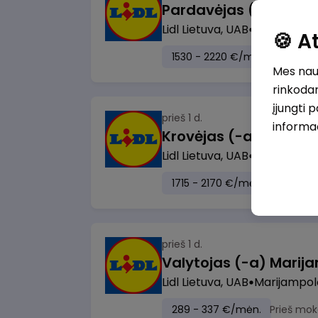
Lidl Lietuva, UAB
Vilnius
🍪 
1530 - 2220 €/mėn.
Prieš m
Mes naud
rinkodar
įjungti 
prieš 1 d.
informa
Lidl Lietuva, UAB
Visa Lietuv
1715 - 2170 €/mėn.
Prieš mo
prieš 1 d.
Lidl Lietuva, UAB
Marijampol
289 - 337 €/mėn.
Prieš mok