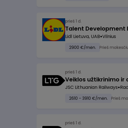
prieš 1 d.
Lidl Lietuva, UAB
Vilnius
2900 €/mėn.
Prieš mokesči
prieš 1 d.
JSC Lithuanian Railways
Radv
2610 - 3910 €/mėn.
Prieš m
prieš 1 d.