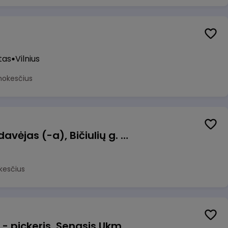
tas
Vilnius
mokesčius
Kasininkas (-ė) - pardavėjas (-a), Bičiulių g. 36, Bukiškis, Vilnius
kesčius
Prekių surinkėjas (-a) - pickeris, Senasis Ukmergės kelias 8, Avižieniai