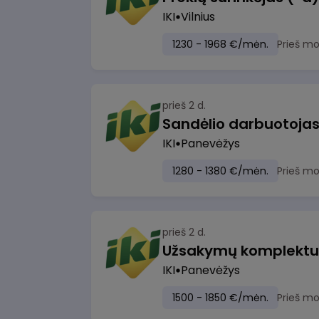
IKI
Vilnius
1230 - 1968 €/mėn.
Prieš m
prieš 2 d.
IKI
Panevėžys
1280 - 1380 €/mėn.
Prieš m
prieš 2 d.
IKI
Panevėžys
1500 - 1850 €/mėn.
Prieš m