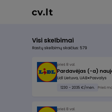
Visi skelbimai
Rastų skelbimų skaičius: 579
prieš 8 val.
Lidl Lietuva, UAB
Pasvalys
1230 - 2035 €/mėn.
Prieš m
prieš 8 val.