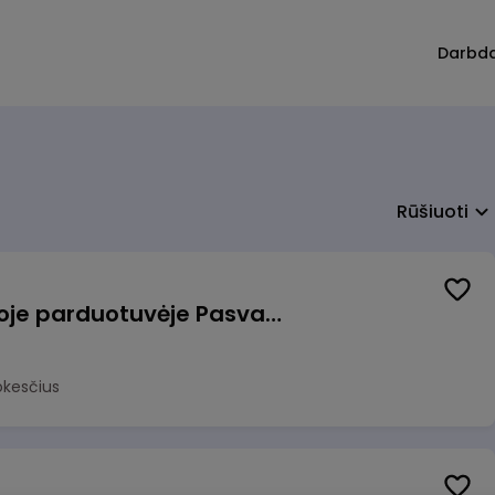
Darbd
Rūšiuoti
Pardavėjas (-a) naujoje parduotuvėje Pasvalyje (PAPILDOMAS 600€ PRIEDAS)
okesčius