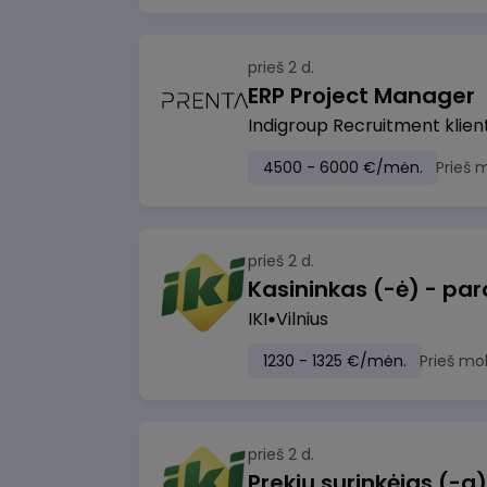
prieš 2 d.
ERP Project Manager
Indigroup Recruitment klien
4500 - 6000 €/mėn.
Prieš 
prieš 2 d.
IKI
Vilnius
1230 - 1325 €/mėn.
Prieš mo
prieš 2 d.