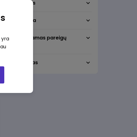
Darbo sritis
as
Darbo vieta
Pageidaujamas pareigų
i yra
lygmuo
iau
Darbo laikas