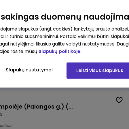
Pardavėjas (-a) Vilniuje (Bajorų kelias) (terminuota sutartis iki 3 mėn. laikotarpiui)
Atsakingas duomenų naudojim
okesčius
ojame slapukus (angl. cookies) lankytojų srauto analizei,
ai ir turinio suasmeninimui. Portalo veikimui būtini slapuka
pagal nutylėjimą, likusius galite valdyti nustatymuose. Daug
cijos rasite mūsų
Slapukų politikoje.
Krovėjas (-a) Ringauduose (galimybė dirbti nepilnu etatu)
a
Slapukų nustatymai
Leisti visus slapukus
kesčius
Valytojas (-a) Marijampolėje (Palangos g.) (0,25 etatu)
ė
esčius