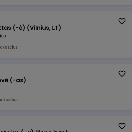
as (-ė) (Vilnius, LT)
ius
mokesčius
ovė (-as)
mokesčius