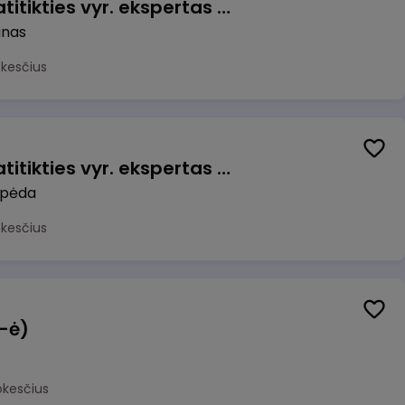
Veiklos užtikrinimo ir atitikties vyr. ekspertas (-ė) (Kaunas) (Kaunas, LT)
unas
okesčius
Veiklos užtikrinimo ir atitikties vyr. ekspertas (-ė) (Klaipėda) (Klaipėda, LT)
ipėda
okesčius
(-ė)
okesčius