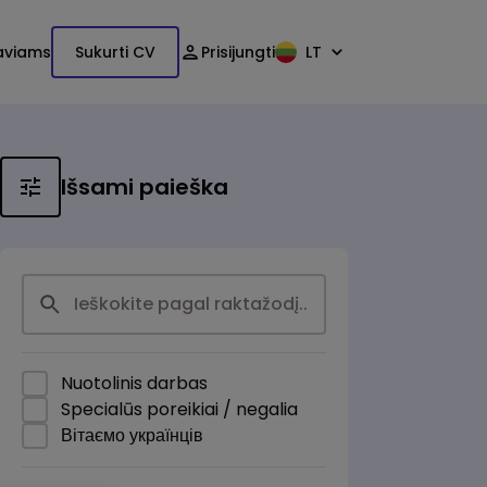
aviams
Sukurti CV
Prisijungti
LT
Išsami paieška
Nuotolinis darbas
Specialūs poreikiai / negalia
Вітаємо українців