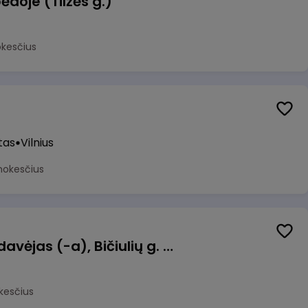
ėdoje (Tilžės g.)
okesčius
tas
Vilnius
mokesčius
Kasininkas (-ė) - pardavėjas (-a), Bičiulių g. 36, Bukiškis, Vilnius
kesčius