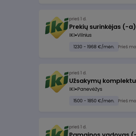
prieš 1 d.
IKI
Vilnius
1230 - 1968 €/mėn.
Prieš m
prieš 1 d.
IKI
Panevėžys
1500 - 1850 €/mėn.
Prieš m
prieš 1 d.