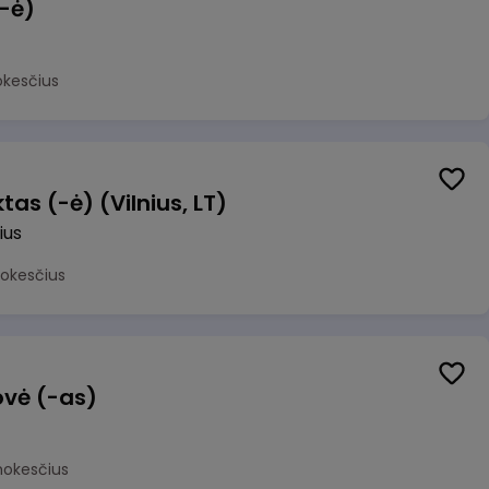
(-ė)
okesčius
as (-ė) (Vilnius, LT)
ius
mokesčius
ovė (-as)
mokesčius