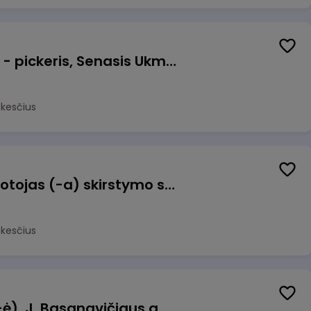
Prekių surinkėjas (-a) - pickeris, Senasis Ukmergės kelias 8, Avižieniai
okesčius
Užsakymų komplektuotojas (-a) skirstymo sandėlyje
okesčius
Pamainos vadovas (-ė), J. Basanavičiaus g. 6, Jonava