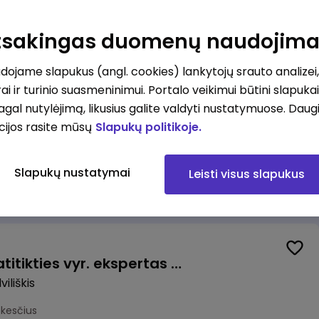
Valytojas (-a) Marijampolėje (Palangos g.) (0,25 etatu)
ė
Atsakingas duomenų naudojim
esčius
ojame slapukus (angl. cookies) lankytojų srauto analizei,
ai ir turinio suasmeninimui. Portalo veikimui būtini slapuka
pagal nutylėjimą, likusius galite valdyti nustatymuose. Daug
cijos rasite mūsų
Slapukų politikoje.
Talent Development Project Manager (fixed term - 1.5 years)
Slapukų nustatymai
Leisti visus slapukus
us
Veiklos užtikrinimo ir atitikties vyr. ekspertas (-ė) (Radviliškis) (Radviliškis, LT)
iliškis
okesčius