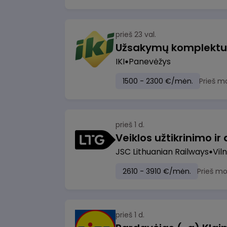
prieš 23 val.
IKI
Panevėžys
1500 - 2300 €/mėn.
Prieš m
prieš 1 d.
JSC Lithuanian Railways
Viln
2610 - 3910 €/mėn.
Prieš m
prieš 1 d.