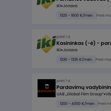
IKI
Jonava
1320 - 1600 €/mėn.
Prieš m
prieš 1 d.
IKI
Jonava
1230 - 1325 €/mėn.
Prieš mo
prieš 1 d.
UAB „Global Film Group“
Vil
1200 - 4000 €/mėn.
Prieš m