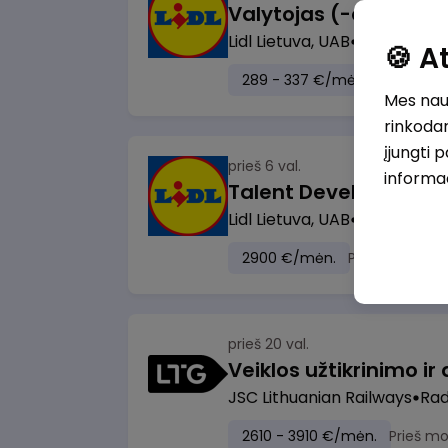
Lidl Lietuva, UAB
Marijampol
🍪 
289 - 337 €/mėn.
Prieš mok
Mes naud
rinkodar
įjungti 
prieš 6 val.
informa
Lidl Lietuva, UAB
Vilnius
2900 €/mėn.
Prieš mokesči
prieš 20 val.
JSC Lithuanian Railways
Radv
2610 - 3910 €/mėn.
Prieš m