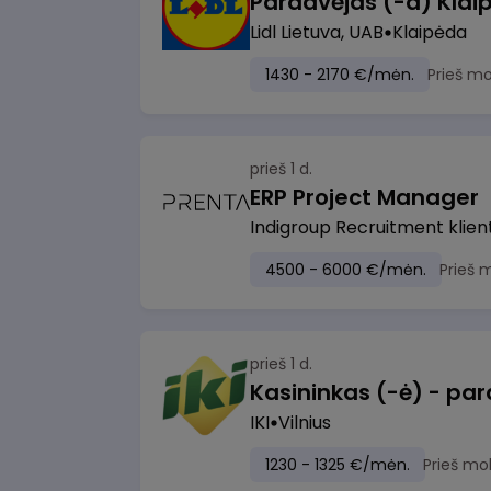
Pardavėjas (-a) Klaip
Lidl Lietuva, UAB
Klaipėda
1430 - 2170 €/mėn.
Prieš m
prieš 1 d.
ERP Project Manager
Indigroup Recruitment klien
4500 - 6000 €/mėn.
Prieš 
prieš 1 d.
IKI
Vilnius
1230 - 1325 €/mėn.
Prieš mo