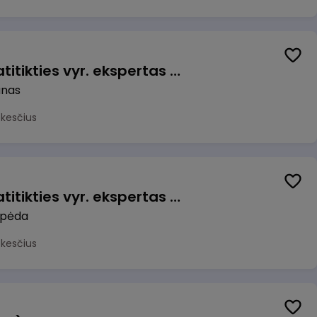
Veiklos užtikrinimo ir atitikties vyr. ekspertas (-ė) (Kaunas) (Kaunas, LT)
unas
okesčius
Veiklos užtikrinimo ir atitikties vyr. ekspertas (-ė) (Klaipėda) (Klaipėda, LT)
ipėda
okesčius