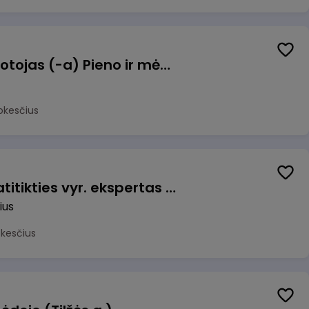
Užsakymų komplektuotojas (-a) Pieno ir mėsos sandėlyje
okesčius
Veiklos užtikrinimo ir atitikties vyr. ekspertas (-ė) (Vilnius, LT)
ius
okesčius