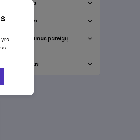
Darbo sritis
as
Darbo vieta
Pageidaujamas pareigų
i yra
lygmuo
iau
Darbo laikas