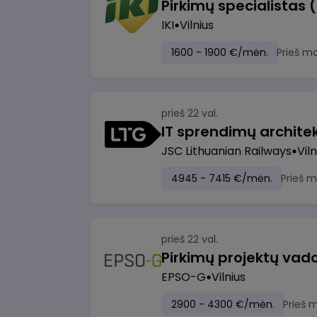
Pirkimų specialistas 
IKI
Vilnius
1600 - 1900 €/mėn.
Prieš m
prieš 22 val.
IT sprendimų architekt
JSC Lithuanian Railways
Viln
4945 - 7415 €/mėn.
Prieš 
prieš 22 val.
Pirkimų projektų vad
EPSO-G
Vilnius
2900 - 4300 €/mėn.
Prieš 