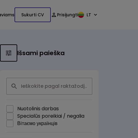
aviams
Sukurti CV
Prisijungti
LT
Išsami paieška
Nuotolinis darbas
Specialūs poreikiai / negalia
Вітаємо українців