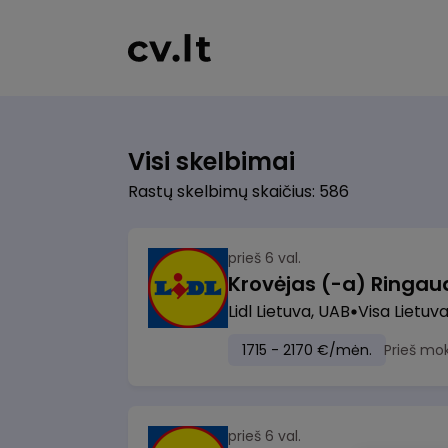
Visi skelbimai
Rastų skelbimų skaičius: 586
prieš 6 val.
Lidl Lietuva, UAB
Visa Lietuv
1715 - 2170 €/mėn.
Prieš mo
prieš 6 val.