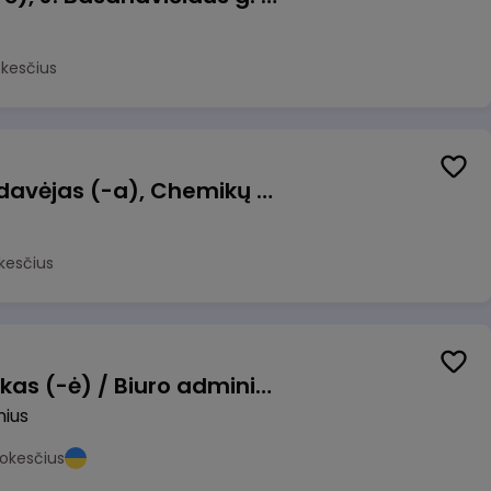
okesčius
Kasininkas (-ė) - pardavėjas (-a), Chemikų g. 1, Jonava
kesčius
Pardavimų vadybininkas (-ė) / Biuro administratorius (-ė) (B2B)
nius
okesčius