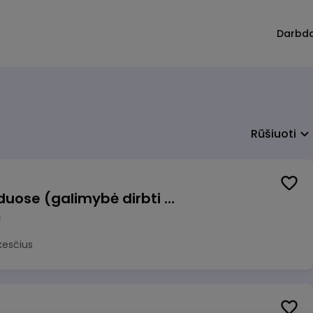
Darbd
Rūšiuoti
Krovėjas (-a) Ringauduose (galimybė dirbti nepilnu etatu)
a
kesčius