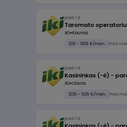
prieš 1 d.
IKI
Kaunas
1210 - 1305 €/mėn.
Prieš mo
prieš 1 d.
IKI
Utena
1230 - 1325 €/mėn.
Prieš mo
prieš 1 d.