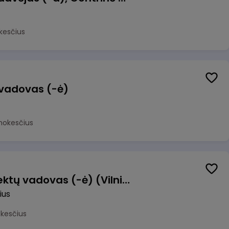
kesčius
 vadovas (-ė)
mokesčius
Transformacijos projektų vadovas (-ė) (Vilnius, LT)
ius
okesčius