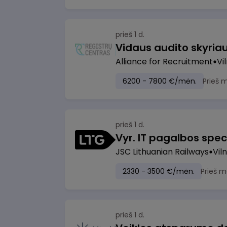
prieš 1 d.
Vidaus audito skyria
Alliance for Recruitment
Vi
6200 - 7800 €/mėn.
Prieš 
prieš 1 d.
Vyr. IT pagalbos speci
JSC Lithuanian Railways
Viln
2330 - 3500 €/mėn.
Prieš m
prieš 1 d.