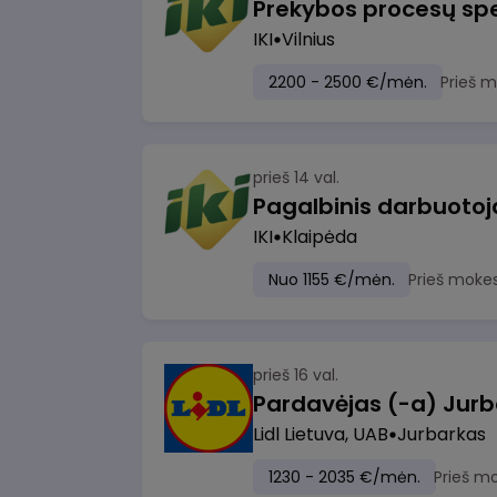
Prekybos procesų spe
IKI
Vilnius
2200 - 2500 €/mėn.
Prieš 
prieš 14 val.
IKI
Klaipėda
Nuo 1155 €/mėn.
Prieš moke
prieš 16 val.
Pardavėjas (-a) Jurb
Lidl Lietuva, UAB
Jurbarkas
1230 - 2035 €/mėn.
Prieš m