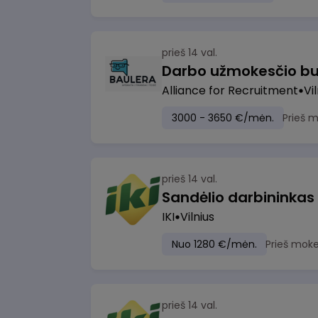
prieš 14 val.
Darbo užmokesčio bu
Alliance for Recruitment
Vi
3000 - 3650 €/mėn.
Prieš 
prieš 14 val.
Sandėlio darbininkas
IKI
Vilnius
Nuo 1280 €/mėn.
Prieš moke
prieš 14 val.