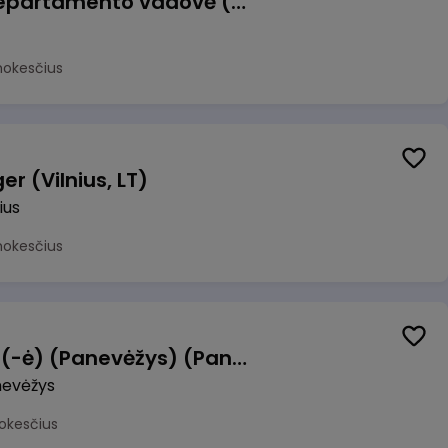
Veiklos atsparumo departamento vadovė (-as)
mokesčius
r (Vilnius, LT)
ius
mokesčius
Manevrų operatorius (-ė) (Panevėžys) (Panevėžys, LT)
evėžys
okesčius