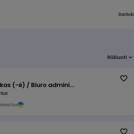
Darbd
Rūšiuoti
Pardavimų vadybininkas (-ė) / Biuro administratorius (-ė) (B2B)
nius
okesčius