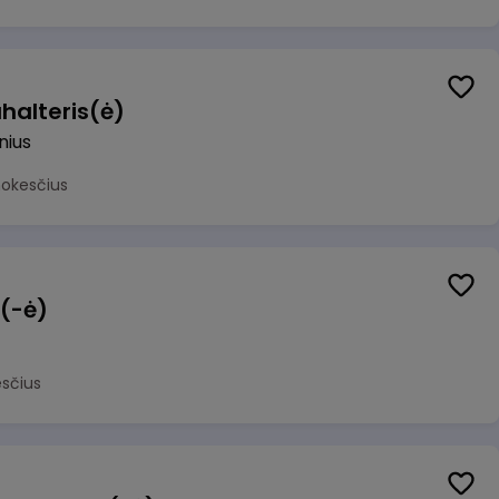
halteris(ė)
lnius
mokesčius
 (-ė)
sčius