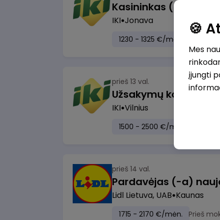
IKI
Jonava
🍪 
1230 - 1325 €/mėn.
Prieš mo
Mes naud
rinkodar
įjungti 
prieš 13 val.
informa
IKI
Vilnius
1500 - 2500 €/mėn.
Prieš m
prieš 14 val.
Lidl Lietuva, UAB
Kaunas
1715 - 2170 €/mėn.
Prieš mo