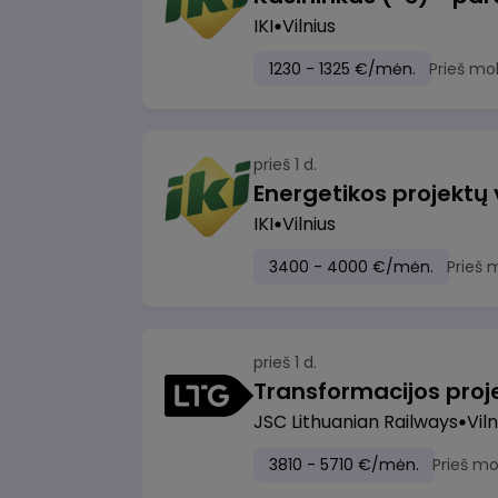
IKI
Vilnius
1230 - 1325 €/mėn.
Prieš mo
prieš 1 d.
Energetikos projektų
IKI
Vilnius
3400 - 4000 €/mėn.
Prieš 
prieš 1 d.
JSC Lithuanian Railways
Viln
3810 - 5710 €/mėn.
Prieš m