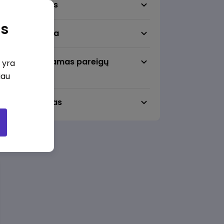
Darbo sritis
as
Darbo vieta
Pageidaujamas pareigų
i yra
lygmuo
iau
Darbo laikas