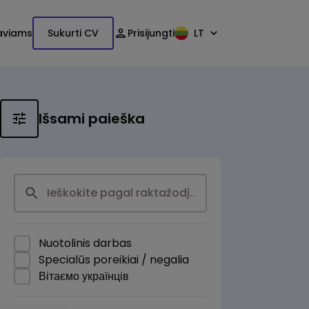
aviams
Sukurti CV
Prisijungti
LT
Išsami paieška
Nuotolinis darbas
Specialūs poreikiai / negalia
Вітаємо українців