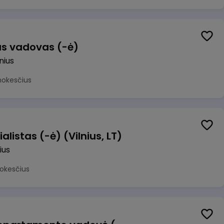
us vadovas (-ė)
lnius
mokesčius
alistas (-ė) (Vilnius, LT)
ius
okesčius