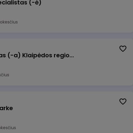
cialistas (-ė)
mokesčius
Pagalbinis darbuotojas (-a) Klaipėdos regioninėje kepykloje (indų plovime)
sčius
arke
okesčius