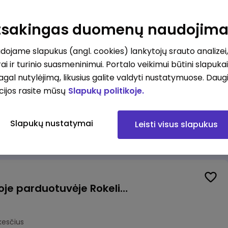
Kasininkas (-ė) - pardavėjas (-a), J. Basanavičiaus g. 6, Jonava
Atsakingas duomenų naudojim
kesčius
ojame slapukus (angl. cookies) lankytojų srauto analizei,
ai ir turinio suasmeninimui. Portalo veikimui būtini slapuka
pagal nutylėjimą, likusius galite valdyti nustatymuose. Daug
cijos rasite mūsų
Slapukų politikoje.
Užsakymų komplektuotojas (-a) Vilniuje (Gariūnai)
Slapukų nustatymai
Leisti visus slapukus
okesčius
Pardavėjas (-a) naujoje parduotuvėje Rokeliuose (NEMOKAMAS TRANSPORTAS)
kesčius