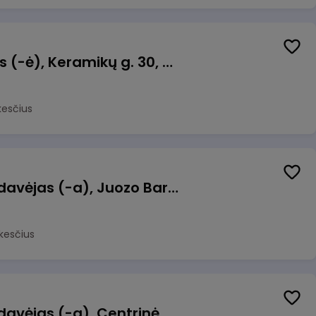
Taromato operatorius (-ė), Keramikų g. 30, Neveronys
kesčius
Kasininkas (-ė) - pardavėjas (-a), Juozo Bartašiaus g. 1, Utena
kesčius
Kasininkas (-ė) - pardavėjas (-a), Centrinė g. 62, Galgiai