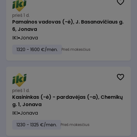
prieš 1 d.
Pamainos vadovas (-ė), J. Basanavičiaus g.
6, Jonava
IKI
Jonava
1320 - 1600 €/mėn.
Prieš mokesčius
prieš 1 d.
Kasininkas (-ė) - pardavėjas (-a), Chemikų
g. 1, Jonava
IKI
Jonava
1230 - 1325 €/mėn.
Prieš mokesčius