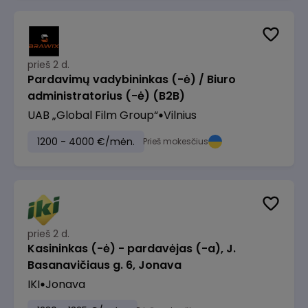
prieš 2 d.
Pardavimų vadybininkas (-ė) / Biuro
administratorius (-ė) (B2B)
UAB „Global Film Group“
Vilnius
1200 - 4000 €/mėn.
Prieš mokesčius
prieš 2 d.
Kasininkas (-ė) - pardavėjas (-a), J.
Basanavičiaus g. 6, Jonava
IKI
Jonava