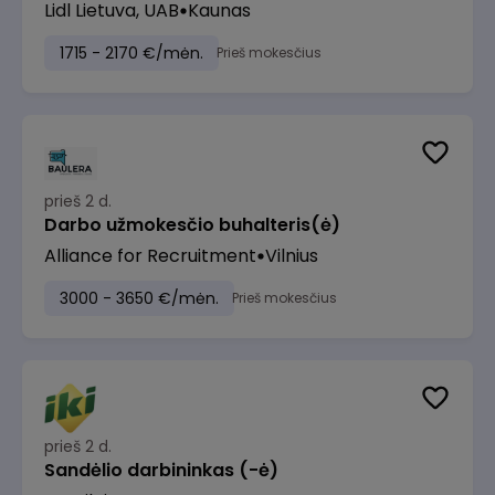
Lidl Lietuva, UAB
Kaunas
1715 - 2170 €/mėn.
Prieš mokesčius
prieš 2 d.
Darbo užmokesčio buhalteris(ė)
Alliance for Recruitment
Vilnius
3000 - 3650 €/mėn.
Prieš mokesčius
prieš 2 d.
Sandėlio darbininkas (-ė)