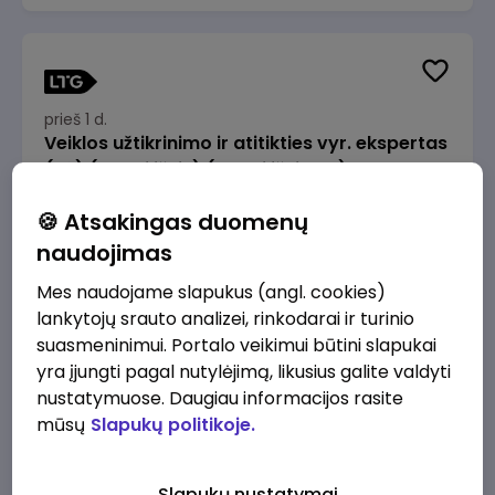
prieš 1 d.
Veiklos užtikrinimo ir atitikties vyr. ekspertas
(-ė) (Radviliškis) (Radviliškis, LT)
JSC Lithuanian Railways
Radviliškis
🍪 Atsakingas duomenų
2610 - 3910 €/mėn.
Prieš mokesčius
naudojimas
Mes naudojame slapukus (angl. cookies)
lankytojų srauto analizei, rinkodarai ir turinio
suasmeninimui. Portalo veikimui būtini slapukai
yra įjungti pagal nutylėjimą, likusius galite valdyti
prieš 1 d.
nustatymuose. Daugiau informacijos rasite
Veiklos užtikrinimo ir atitikties vyr. ekspertas
mūsų
Slapukų politikoje.
(-ė) (Kaunas) (Kaunas, LT)
JSC Lithuanian Railways
Kaunas
Slapukų nustatymai