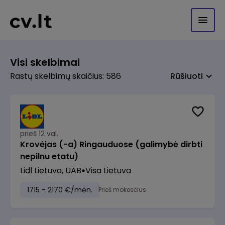
Visi skelbimai
Rastų skelbimų skaičius: 586
Rūšiuoti
prieš 12 val.
Krovėjas (-a) Ringauduose (galimybė dirbti
nepilnu etatu)
Lidl Lietuva, UAB
Visa Lietuva
1715 - 2170 €/mėn.
Prieš mokesčius