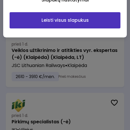
2610 - 3910 €/mėn.
Prieš mokesčius
Leisti visus slapukus
prieš 1 d.
Veiklos užtikrinimo ir atitikties vyr. ekspertas
(-ė) (Klaipėda) (Klaipėda, LT)
JSC Lithuanian Railways
Klaipėda
2610 - 3910 €/mėn.
Prieš mokesčius
prieš 1 d.
Pirkimų specialistas (-ė)
IKI
Vilnius