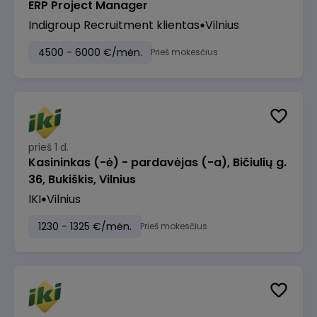
ERP Project Manager
Indigroup Recruitment klientas
Vilnius
4500 - 6000 €/mėn.
Prieš mokesčius
prieš 1 d.
Kasininkas (-ė) - pardavėjas (-a), Bičiulių g.
36, Bukiškis, Vilnius
IKI
Vilnius
1230 - 1325 €/mėn.
Prieš mokesčius