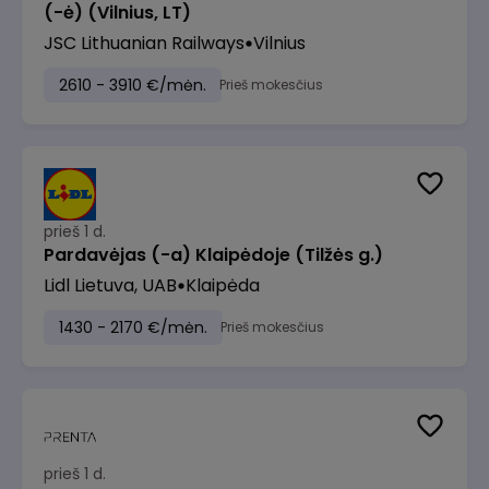
(-ė) (Vilnius, LT)
JSC Lithuanian Railways
Vilnius
2610 - 3910 €/mėn.
Prieš mokesčius
prieš 1 d.
Pardavėjas (-a) Klaipėdoje (Tilžės g.)
Lidl Lietuva, UAB
Klaipėda
1430 - 2170 €/mėn.
Prieš mokesčius
prieš 1 d.