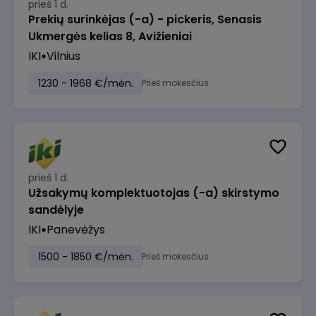
prieš 1 d.
Prekių surinkėjas (-a) - pickeris, Senasis
Ukmergės kelias 8, Avižieniai
IKI
Vilnius
1230 - 1968 €/mėn.
Prieš mokesčius
prieš 1 d.
Užsakymų komplektuotojas (-a) skirstymo
sandėlyje
IKI
Panevėžys
1500 - 1850 €/mėn.
Prieš mokesčius