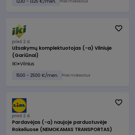
1230 - 1325 €/mėn.
Prieš mokesčius
prieš 2 d.
Užsakymų komplektuotojas (-a) Vilniuje
(Gariūnai)
IKI
Vilnius
1500 - 2500 €/mėn.
Prieš mokesčius
prieš 2 d.
Pardavėjas (-a) naujoje parduotuvėje
Rokeliuose (NEMOKAMAS TRANSPORTAS)