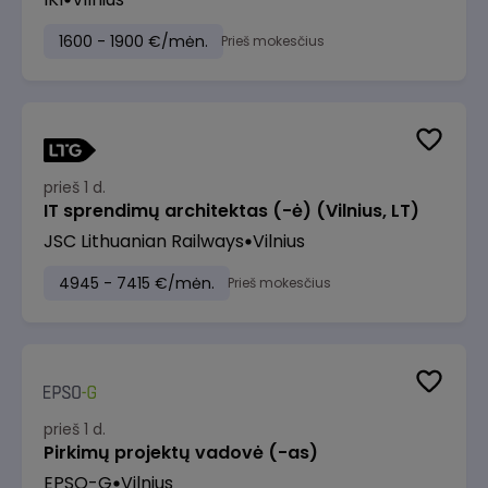
1600 - 1900 €/mėn.
Prieš mokesčius
prieš 1 d.
IT sprendimų architektas (-ė) (Vilnius, LT)
JSC Lithuanian Railways
Vilnius
4945 - 7415 €/mėn.
Prieš mokesčius
prieš 1 d.
Pirkimų projektų vadovė (-as)
EPSO-G
Vilnius