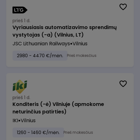
prieš 1 d.
Vyriausiasis automatizavimo sprendimų
vystytojas (-a) (Vilnius, LT)
JSC Lithuanian Railways
Vilnius
2980 - 4470 €/mėn.
Prieš mokesčius
prieš 1 d.
Konditeris (-ė) Vilniuje (apmokome
neturinčius patirties)
IKI
Vilnius
1260 - 1460 €/mėn.
Prieš mokesčius