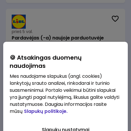
prieš 5 val.
Pardavėjas (-a) naujoje parduotuvėje
Rokeliuose (NEMOKAMAS TRANSPORTAS)
Lidl Lietuva, UAB
Kaunas
🍪 Atsakingas duomenų
1715 - 2170 €/mėn.
Prieš mokesčius
naudojimas
Mes naudojame slapukus (angl. cookies)
lankytojų srauto analizei, rinkodarai ir turinio
suasmeninimui. Portalo veikimui būtini slapukai
yra įjungti pagal nutylėjimą, likusius galite valdyti
prieš 5 val.
nustatymuose. Daugiau informacijos rasite
Darbo užmokesčio buhalteris(ė)
mūsų
Slapukų politikoje.
Alliance for Recruitment
Vilnius
3000 - 3650 €/mėn.
Slapukų nustatymai
Prieš mokesčius