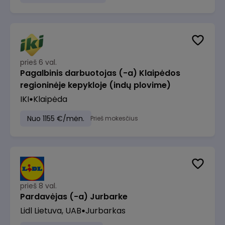
prieš 6 val.
Pagalbinis darbuotojas (-a) Klaipėdos
regioninėje kepykloje (indų plovime)
IKI
Klaipėda
Nuo 1155 €/mėn.
Prieš mokesčius
prieš 8 val.
Pardavėjas (-a) Jurbarke
Lidl Lietuva, UAB
Jurbarkas