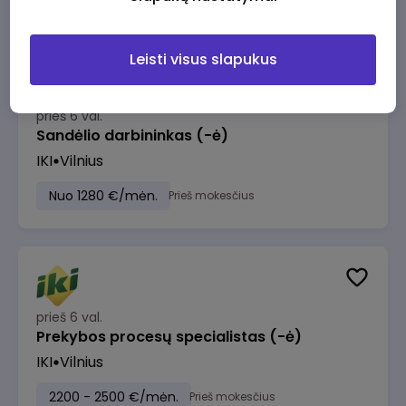
Leisti visus slapukus
prieš 6 val.
Sandėlio darbininkas (-ė)
IKI
Vilnius
Nuo 1280 €/mėn.
Prieš mokesčius
prieš 6 val.
Prekybos procesų specialistas (-ė)
IKI
Vilnius
2200 - 2500 €/mėn.
Prieš mokesčius