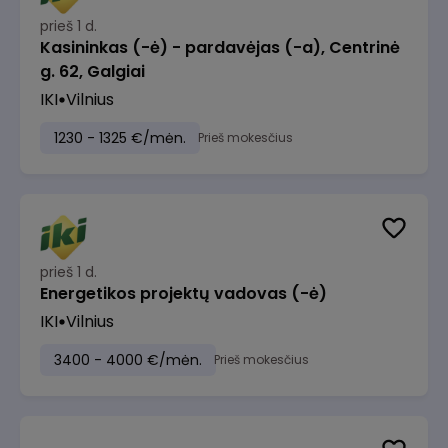
prieš 1 d.
Kasininkas (-ė) - pardavėjas (-a), Centrinė
g. 62, Galgiai
IKI
Vilnius
1230 - 1325 €/mėn.
Prieš mokesčius
prieš 1 d.
Energetikos projektų vadovas (-ė)
IKI
Vilnius
3400 - 4000 €/mėn.
Prieš mokesčius