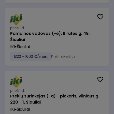
prieš 1 d.
Pamainos vadovas (-ė), Birutės g. 49,
Šiauliai
IKI
Šiauliai
1320 - 1600 €/mėn.
Prieš mokesčius
prieš 1 d.
Prekių surinkėjas (-a) - pickeris, Vilniaus g.
220 - 1, Šiauliai
IKI
Šiauliai