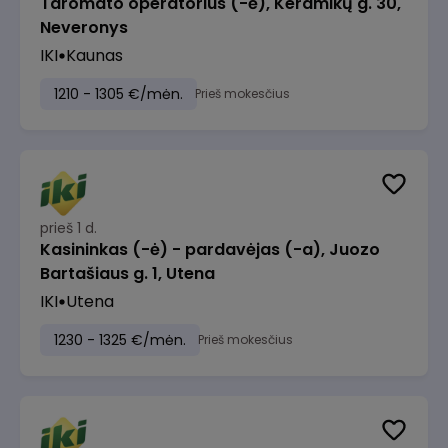
Taromato operatorius (-ė), Keramikų g. 30,
Neveronys
IKI
Kaunas
1210 - 1305 €/mėn.
Prieš mokesčius
prieš 1 d.
Kasininkas (-ė) - pardavėjas (-a), Juozo
Bartašiaus g. 1, Utena
IKI
Utena
1230 - 1325 €/mėn.
Prieš mokesčius