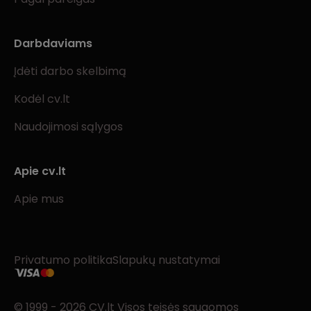
Darbdaviams
Įdėti darbo skelbimą
Kodėl cv.lt
Naudojimosi sąlygos
Apie cv.lt
Apie mus
Privatumo politika
Slapukų nustatymai
© 1999 - 2026 CV.lt Visos teisės saugomos