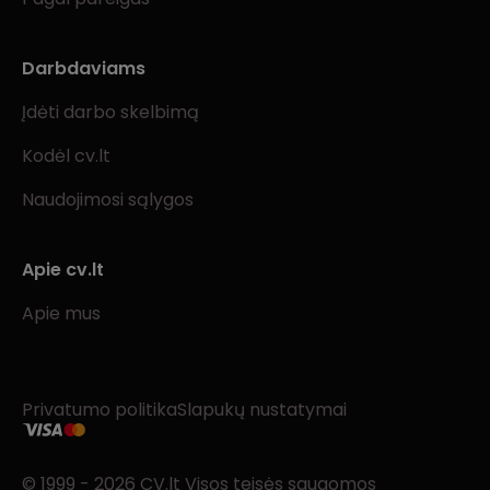
Darbdaviams
Įdėti darbo skelbimą
Kodėl cv.lt
Naudojimosi sąlygos
Apie cv.lt
Apie mus
Privatumo politika
Slapukų nustatymai
© 1999 - 2026 CV.lt Visos teisės saugomos