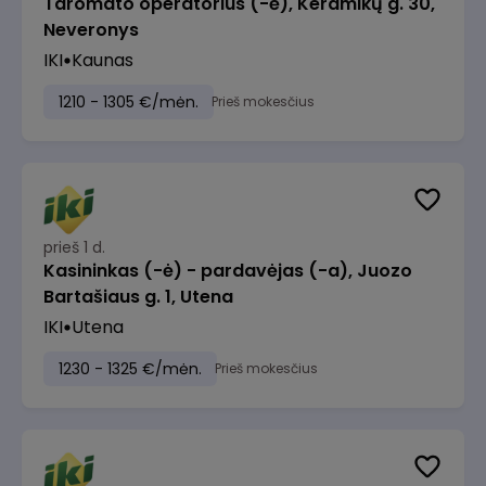
Taromato operatorius (-ė), Keramikų g. 30,
Neveronys
IKI
Kaunas
1210 - 1305 €/mėn.
Prieš mokesčius
prieš 1 d.
Kasininkas (-ė) - pardavėjas (-a), Juozo
Bartašiaus g. 1, Utena
IKI
Utena
1230 - 1325 €/mėn.
Prieš mokesčius