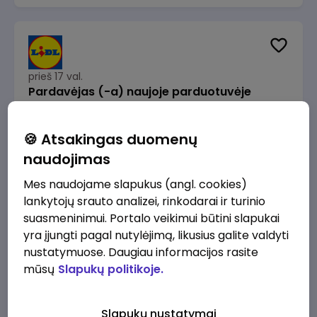
prieš 17 val.
Pardavėjas (-a) naujoje parduotuvėje
Rokeliuose (NEMOKAMAS TRANSPORTAS)
Lidl Lietuva, UAB
Kaunas
🍪 Atsakingas duomenų
1715 - 2170 €/mėn.
Prieš mokesčius
naudojimas
Mes naudojame slapukus (angl. cookies)
lankytojų srauto analizei, rinkodarai ir turinio
suasmeninimui. Portalo veikimui būtini slapukai
yra įjungti pagal nutylėjimą, likusius galite valdyti
prieš 18 val.
nustatymuose. Daugiau informacijos rasite
Darbo užmokesčio buhalteris(ė)
mūsų
Slapukų politikoje.
Alliance for Recruitment
Vilnius
3000 - 3650 €/mėn.
Slapukų nustatymai
Prieš mokesčius