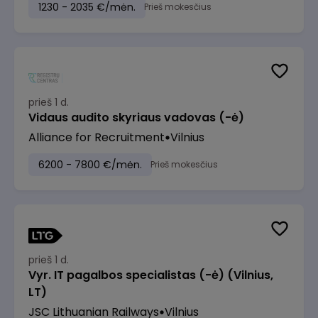
1230 - 2035 €/mėn.
Prieš mokesčius
prieš 1 d.
Vidaus audito skyriaus vadovas (-ė)
Alliance for Recruitment
Vilnius
6200 - 7800 €/mėn.
Prieš mokesčius
prieš 1 d.
Vyr. IT pagalbos specialistas (-ė) (Vilnius,
LT)
JSC Lithuanian Railways
Vilnius