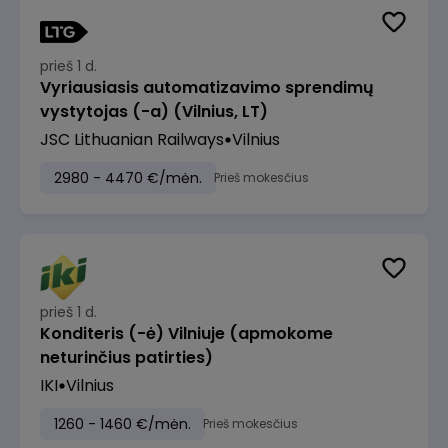
prieš 1 d.
Vyriausiasis automatizavimo sprendimų
vystytojas (-a) (Vilnius, LT)
JSC Lithuanian Railways
Vilnius
2980 - 4470 €/mėn.
Prieš mokesčius
prieš 1 d.
Konditeris (-ė) Vilniuje (apmokome
neturinčius patirties)
IKI
Vilnius
1260 - 1460 €/mėn.
Prieš mokesčius