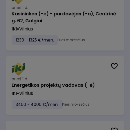
prieš 1 d.
Kasininkas (-ė) - pardavėjas (-a), Centrinė
g. 62, Galgiai
IKI
Vilnius
1230 - 1325 €/mėn.
Prieš mokesčius
prieš 1 d.
Energetikos projektų vadovas (-ė)
IKI
Vilnius
3400 - 4000 €/mėn.
Prieš mokesčius