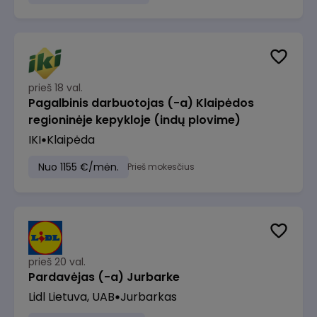
prieš 18 val.
Pagalbinis darbuotojas (-a) Klaipėdos
regioninėje kepykloje (indų plovime)
IKI
Klaipėda
Nuo 1155 €/mėn.
Prieš mokesčius
prieš 20 val.
Pardavėjas (-a) Jurbarke
Lidl Lietuva, UAB
Jurbarkas