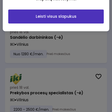
Leisti visus slapukus
prieš 18 val.
Sandėlio darbininkas (-ė)
IKI
Vilnius
Nuo 1280 €/mėn.
Prieš mokesčius
prieš 18 val.
Prekybos procesų specialistas (-ė)
IKI
Vilnius
2200 - 2500 €/mėn.
Prieš mokesčius