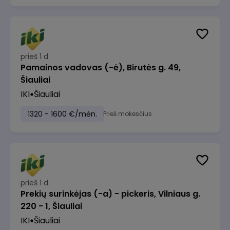
prieš 1 d.
Pamainos vadovas (-ė), Birutės g. 49,
Šiauliai
IKI
Šiauliai
1320 - 1600 €/mėn.
Prieš mokesčius
prieš 1 d.
Prekių surinkėjas (-a) - pickeris, Vilniaus g.
220 - 1, Šiauliai
IKI
Šiauliai