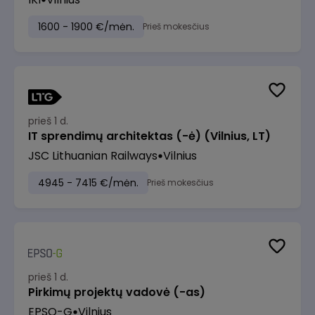
1600 - 1900 €/mėn.
Prieš mokesčius
prieš 1 d.
IT sprendimų architektas (-ė) (Vilnius, LT)
JSC Lithuanian Railways
Vilnius
4945 - 7415 €/mėn.
Prieš mokesčius
prieš 1 d.
Pirkimų projektų vadovė (-as)
EPSO-G
Vilnius