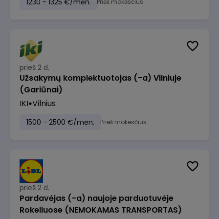
1230 - 1325 €/mėn.
Prieš mokesčius
prieš 2 d.
Užsakymų komplektuotojas (-a) Vilniuje
(Gariūnai)
IKI
Vilnius
1500 - 2500 €/mėn.
Prieš mokesčius
prieš 2 d.
Pardavėjas (-a) naujoje parduotuvėje
Rokeliuose (NEMOKAMAS TRANSPORTAS)