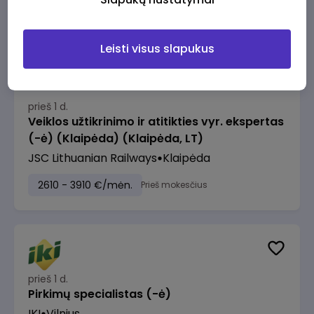
2610 - 3910 €/mėn.
Prieš mokesčius
Leisti visus slapukus
prieš 1 d.
Veiklos užtikrinimo ir atitikties vyr. ekspertas
(-ė) (Klaipėda) (Klaipėda, LT)
JSC Lithuanian Railways
Klaipėda
2610 - 3910 €/mėn.
Prieš mokesčius
prieš 1 d.
Pirkimų specialistas (-ė)
IKI
Vilnius