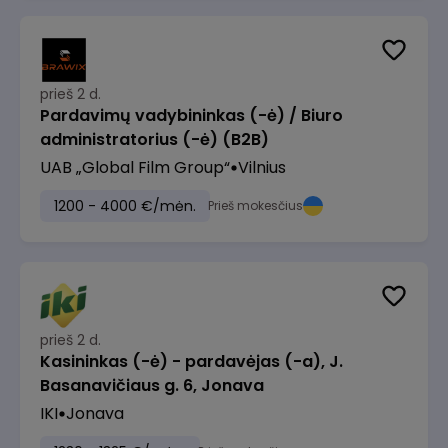
prieš 2 d.
Pardavimų vadybininkas (-ė) / Biuro
administratorius (-ė) (B2B)
UAB „Global Film Group“
Vilnius
1200 - 4000 €/mėn.
Prieš mokesčius
prieš 2 d.
Kasininkas (-ė) - pardavėjas (-a), J.
Basanavičiaus g. 6, Jonava
IKI
Jonava