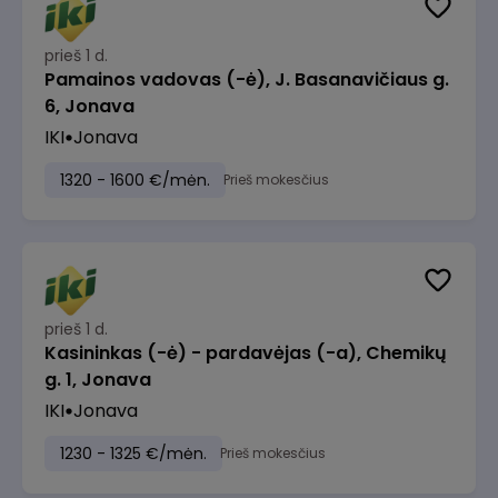
prieš 1 d.
Pamainos vadovas (-ė), J. Basanavičiaus g.
6, Jonava
IKI
Jonava
1320 - 1600 €/mėn.
Prieš mokesčius
prieš 1 d.
Kasininkas (-ė) - pardavėjas (-a), Chemikų
g. 1, Jonava
IKI
Jonava
1230 - 1325 €/mėn.
Prieš mokesčius