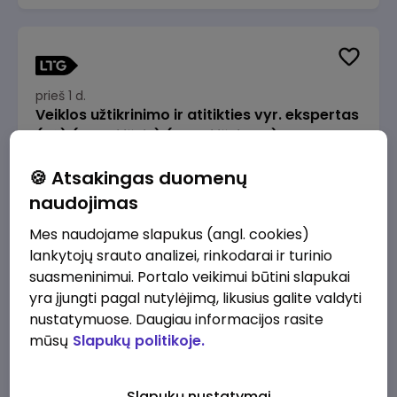
prieš 1 d.
Veiklos užtikrinimo ir atitikties vyr. ekspertas
(-ė) (Radviliškis) (Radviliškis, LT)
JSC Lithuanian Railways
Radviliškis
🍪 Atsakingas duomenų
2610 - 3910 €/mėn.
Prieš mokesčius
naudojimas
Mes naudojame slapukus (angl. cookies)
lankytojų srauto analizei, rinkodarai ir turinio
suasmeninimui. Portalo veikimui būtini slapukai
yra įjungti pagal nutylėjimą, likusius galite valdyti
prieš 1 d.
nustatymuose. Daugiau informacijos rasite
Veiklos užtikrinimo ir atitikties vyr. ekspertas
mūsų
Slapukų politikoje.
(-ė) (Kaunas) (Kaunas, LT)
JSC Lithuanian Railways
Kaunas
Slapukų nustatymai