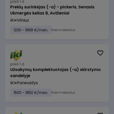
prieš 1 d.
Prekių surinkėjas (-a) - pickeris, Senasis
Ukmergės kelias 8, Avižieniai
IKI
Vilnius
1230 - 1968 €/mėn.
Prieš mokesčius
prieš 1 d.
Užsakymų komplektuotojas (-a) skirstymo
sandėlyje
IKI
Panevėžys
1500 - 1850 €/mėn.
Prieš mokesčius