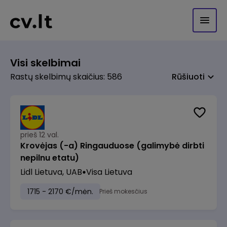
Visi skelbimai
Rastų skelbimų skaičius: 586
Rūšiuoti
prieš 12 val.
Krovėjas (-a) Ringauduose (galimybė dirbti
nepilnu etatu)
Lidl Lietuva, UAB
Visa Lietuva
1715 - 2170 €/mėn.
Prieš mokesčius