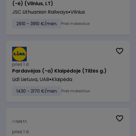
(-ė) (Vilnius, LT)
JSC Lithuanian Railways
Vilnius
2610 - 3910 €/mėn.
Prieš mokesčius
prieš 1 d.
Pardavėjas (-a) Klaipėdoje (Tilžės g.)
Lidl Lietuva, UAB
Klaipėda
1430 - 2170 €/mėn.
Prieš mokesčius
prieš 1 d.