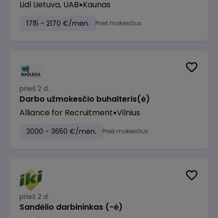
Lidl Lietuva, UAB
Kaunas
1715 - 2170 €/mėn.
Prieš mokesčius
prieš 2 d.
Darbo užmokesčio buhalteris(ė)
Alliance for Recruitment
Vilnius
3000 - 3650 €/mėn.
Prieš mokesčius
prieš 2 d.
Sandėlio darbininkas (-ė)