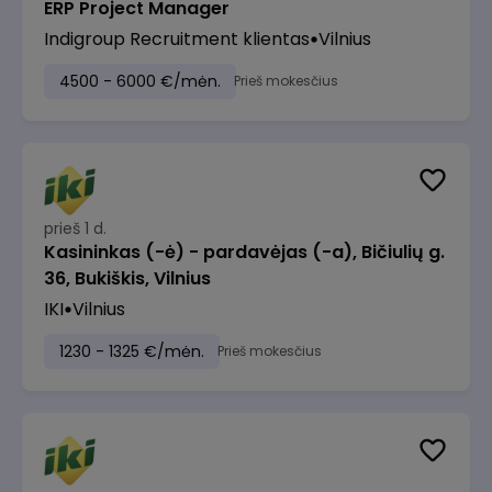
ERP Project Manager
Indigroup Recruitment klientas
Vilnius
4500 - 6000 €/mėn.
Prieš mokesčius
prieš 1 d.
Kasininkas (-ė) - pardavėjas (-a), Bičiulių g.
36, Bukiškis, Vilnius
IKI
Vilnius
1230 - 1325 €/mėn.
Prieš mokesčius