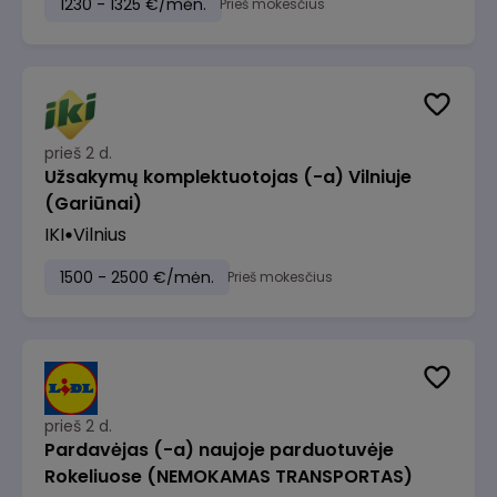
1230 - 1325 €/mėn.
Prieš mokesčius
prieš 2 d.
Užsakymų komplektuotojas (-a) Vilniuje
(Gariūnai)
IKI
Vilnius
1500 - 2500 €/mėn.
Prieš mokesčius
prieš 2 d.
Pardavėjas (-a) naujoje parduotuvėje
Rokeliuose (NEMOKAMAS TRANSPORTAS)