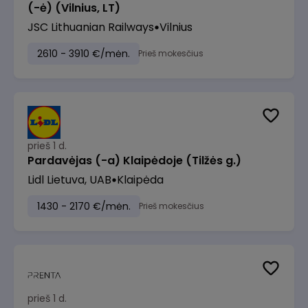
(-ė) (Vilnius, LT)
JSC Lithuanian Railways
Vilnius
2610 - 3910 €/mėn.
Prieš mokesčius
prieš 1 d.
Pardavėjas (-a) Klaipėdoje (Tilžės g.)
Lidl Lietuva, UAB
Klaipėda
1430 - 2170 €/mėn.
Prieš mokesčius
prieš 1 d.