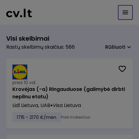
Visi skelbimai
Rastų skelbimų skaičius: 586
Rūšiuoti
prieš 10 val.
Krovėjas (-a) Ringauduose (galimybė dirbti
nepilnu etatu)
Lidl Lietuva, UAB
Visa Lietuva
1715 - 2170 €/mėn.
Prieš mokesčius