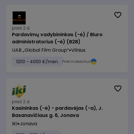
prieš 2 d.
Pardavimų vadybininkas (-ė) / Biuro
administratorius (-ė) (B2B)
UAB „Global Film Group“
Vilnius
1200 - 4000 €/mėn.
Prieš mokesčius
prieš 2 d.
Kasininkas (-ė) - pardavėjas (-a), J.
Basanavičiaus g. 6, Jonava
IKI
Jonava