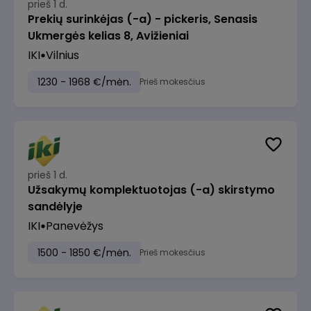
prieš 1 d.
Prekių surinkėjas (-a) - pickeris, Senasis
Ukmergės kelias 8, Avižieniai
IKI
Vilnius
1230 - 1968 €/mėn.
Prieš mokesčius
prieš 1 d.
Užsakymų komplektuotojas (-a) skirstymo
sandėlyje
IKI
Panevėžys
1500 - 1850 €/mėn.
Prieš mokesčius