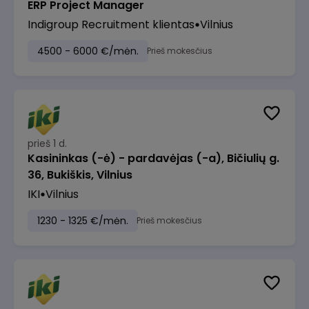
ERP Project Manager
Indigroup Recruitment klientas
Vilnius
4500 - 6000 €/mėn.
Prieš mokesčius
prieš 1 d.
Kasininkas (-ė) - pardavėjas (-a), Bičiulių g.
36, Bukiškis, Vilnius
IKI
Vilnius
1230 - 1325 €/mėn.
Prieš mokesčius