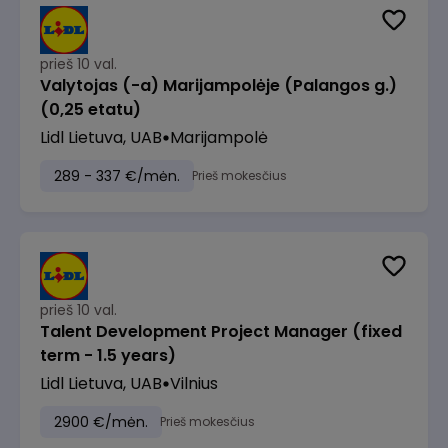
prieš 10 val.
Valytojas (-a) Marijampolėje (Palangos g.)
(0,25 etatu)
Lidl Lietuva, UAB
Marijampolė
289 - 337 €/mėn.
Prieš mokesčius
prieš 10 val.
Talent Development Project Manager (fixed
term - 1.5 years)
Lidl Lietuva, UAB
Vilnius
2900 €/mėn.
Prieš mokesčius