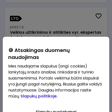
prieš 1 d.
Veiklos užtikrinimo ir atitikties vyr. ekspertas
(-ė) (Radviliškis) (Radviliškis, LT)
JSC Lithuanian Railways
Radviliškis
🍪 Atsakingas duomenų
2610 - 3910 €/mėn.
Prieš mokesčius
naudojimas
Mes naudojame slapukus (angl. cookies)
lankytojų srauto analizei, rinkodarai ir turinio
suasmeninimui. Portalo veikimui būtini slapukai
yra įjungti pagal nutylėjimą, likusius galite valdyti
prieš 1 d.
nustatymuose. Daugiau informacijos rasite
Veiklos užtikrinimo ir atitikties vyr. ekspertas
mūsų
Slapukų politikoje.
(-ė) (Kaunas) (Kaunas, LT)
JSC Lithuanian Railways
Kaunas
Slapukų nustatymai