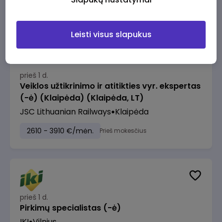
2610 - 3910 €/mėn.
Prieš mokesčius
Leisti visus slapukus
prieš 1 d.
Veiklos užtikrinimo ir atitikties vyr. ekspertas
(-ė) (Klaipėda) (Klaipėda, LT)
JSC Lithuanian Railways
Klaipėda
2610 - 3910 €/mėn.
Prieš mokesčius
prieš 1 d.
Pirkimų specialistas (-ė)
IKI
Vilnius