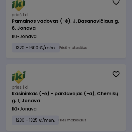
prieš 1 d.
Pamainos vadovas (-ė), J. Basanavičiaus g.
6, Jonava
IKI
Jonava
1320 - 1600 €/mėn.
Prieš mokesčius
prieš 1 d.
Kasininkas (-ė) - pardavėjas (-a), Chemikų
g. 1, Jonava
IKI
Jonava
1230 - 1325 €/mėn.
Prieš mokesčius