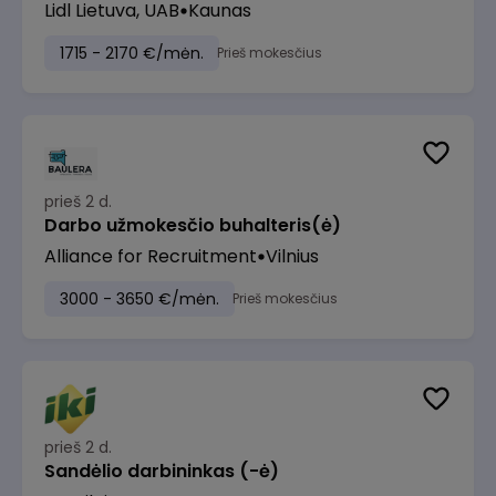
Lidl Lietuva, UAB
Kaunas
1715 - 2170 €/mėn.
Prieš mokesčius
prieš 2 d.
Darbo užmokesčio buhalteris(ė)
Alliance for Recruitment
Vilnius
3000 - 3650 €/mėn.
Prieš mokesčius
prieš 2 d.
Sandėlio darbininkas (-ė)