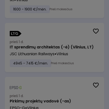
1600 - 1900 €/mėn.
Prieš mokesčius
prieš 1 d.
IT sprendimų architektas (-ė) (Vilnius, LT)
JSC Lithuanian Railways
Vilnius
4945 - 7415 €/mėn.
Prieš mokesčius
prieš 1 d.
Pirkimų projektų vadovė (-as)
EPSO-G
Vilnius