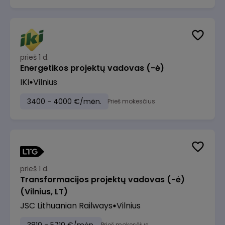
prieš 1 d.
Energetikos projektų vadovas (-ė)
IKI
Vilnius
3400 - 4000 €/mėn.
Prieš mokesčius
prieš 1 d.
Transformacijos projektų vadovas (-ė)
(Vilnius, LT)
JSC Lithuanian Railways
Vilnius
Prieš mokesčius