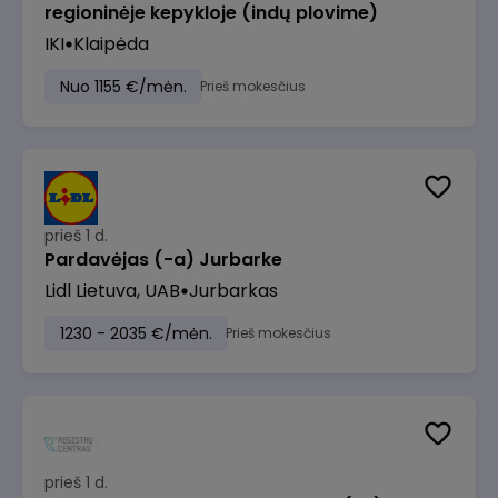
regioninėje kepykloje (indų plovime)
IKI
Klaipėda
Nuo 1155 €/mėn.
Prieš mokesčius
prieš 1 d.
Pardavėjas (-a) Jurbarke
Lidl Lietuva, UAB
Jurbarkas
1230 - 2035 €/mėn.
Prieš mokesčius
prieš 1 d.