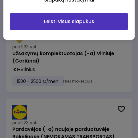
1230 - 1325 €/mėn.
Prieš mokesčius
Leisti visus slapukus
prieš 23 val.
Užsakymų komplektuotojas (-a) Vilniuje
(Gariūnai)
IKI
Vilnius
1500 - 2500 €/mėn.
Prieš mokesčius
prieš 23 val.
Pardavėjas (-a) naujoje parduotuvėje
Rokeliuose (NEMOKAMAS TRANSPORTAS)