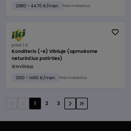
2980 - 4470 €/mėn.
Prieš mokesčius
prieš 1 d.
Konditeris (-ė) Vilniuje (apmokome
neturinčius patirties)
IKI
Vilnius
1260 - 1460 €/mėn.
Prieš mokesčius
1
2
3