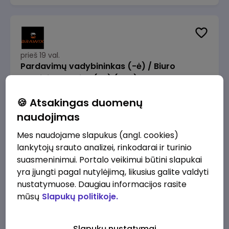
prieš 19 val.
Pardavimų vadybininkas (-ė) / Biuro
administratorius (-ė) (B2B)
UAB „Global Film Group“
Vilnius
🍪 Atsakingas duomenų
1200 - 4000 €/mėn.
Prieš mokesčius
naudojimas
Mes naudojame slapukus (angl. cookies)
lankytojų srauto analizei, rinkodarai ir turinio
suasmeninimui. Portalo veikimui būtini slapukai
yra įjungti pagal nutylėjimą, likusius galite valdyti
prieš 20 val.
nustatymuose. Daugiau informacijos rasite
Kasininkas (-ė) - pardavėjas (-a), J.
mūsų
Slapukų politikoje.
Basanavičiaus g. 6, Jonava
IKI
Jonava
Slapukų nustatymai