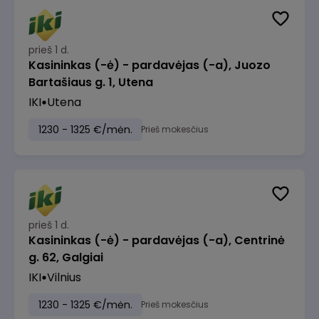
prieš 1 d.
Kasininkas (-ė) - pardavėjas (-a), Juozo
Bartašiaus g. 1, Utena
IKI
Utena
1230 - 1325 €/mėn.
Prieš mokesčius
prieš 1 d.
Kasininkas (-ė) - pardavėjas (-a), Centrinė
g. 62, Galgiai
IKI
Vilnius
1230 - 1325 €/mėn.
Prieš mokesčius