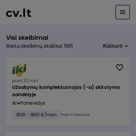
Visi skelbimai
Rastų skelbimų skaičius: 595
Rūšiuoti
prieš 33 min.
Užsakymų komplektuotojas (-a) skirstymo
sandėlyje
IKI
Panevėžys
1500 - 1850 €/mėn.
Prieš mokesčius