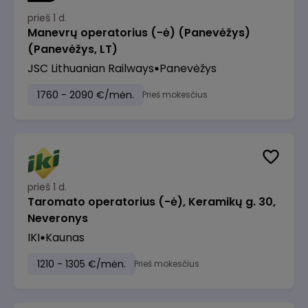
prieš 1 d.
Manevrų operatorius (-ė) (Panevėžys)
(Panevėžys, LT)
JSC Lithuanian Railways
Panevėžys
1760 - 2090 €/mėn.
Prieš mokesčius
prieš 1 d.
Taromato operatorius (-ė), Keramikų g. 30,
Neveronys
IKI
Kaunas
1210 - 1305 €/mėn.
Prieš mokesčius