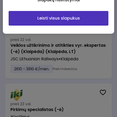
2610 - 3910 €/mėn.
Prieš mokesčius
Leisti visus slapukus
prieš 22 val.
Veiklos užtikrinimo ir atitikties vyr. ekspertas
(-ė) (Klaipėda) (Klaipėda, LT)
JSC Lithuanian Railways
Klaipėda
2610 - 3910 €/mėn.
Prieš mokesčius
prieš 23 val.
Pirkimų specialistas (-ė)
IKI
Vilnius