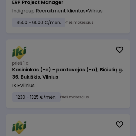
ERP Project Manager
Indigroup Recruitment klientas
Vilnius
4500 - 6000 €/mėn.
Prieš mokesčius
prieš 1 d.
Kasininkas (-ė) - pardavėjas (-a), Bičiulių g.
36, Bukiškis, Vilnius
IKI
Vilnius
1230 - 1325 €/mėn.
Prieš mokesčius