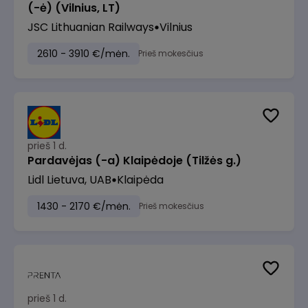
(-ė) (Vilnius, LT)
JSC Lithuanian Railways
Vilnius
2610 - 3910 €/mėn.
Prieš mokesčius
prieš 1 d.
Pardavėjas (-a) Klaipėdoje (Tilžės g.)
Lidl Lietuva, UAB
Klaipėda
1430 - 2170 €/mėn.
Prieš mokesčius
prieš 1 d.