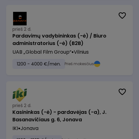
prieš 2 d.
Pardavimų vadybininkas (-ė) / Biuro
administratorius (-ė) (B2B)
UAB „Global Film Group“
Vilnius
1200 - 4000 €/mėn.
Prieš mokesčius
prieš 2 d.
Kasininkas (-ė) - pardavėjas (-a), J.
Basanavičiaus g. 6, Jonava
IKI
Jonava