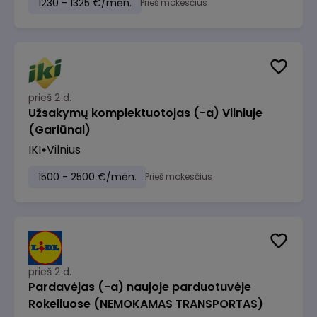
1230 - 1325 €/mėn.
Prieš mokesčius
prieš 2 d.
Užsakymų komplektuotojas (-a) Vilniuje
(Gariūnai)
IKI
Vilnius
1500 - 2500 €/mėn.
Prieš mokesčius
prieš 2 d.
Pardavėjas (-a) naujoje parduotuvėje
Rokeliuose (NEMOKAMAS TRANSPORTAS)