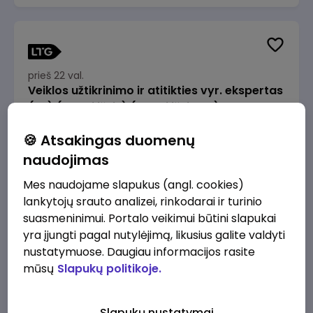
prieš 22 val.
Veiklos užtikrinimo ir atitikties vyr. ekspertas
(-ė) (Radviliškis) (Radviliškis, LT)
JSC Lithuanian Railways
Radviliškis
🍪 Atsakingas duomenų
2610 - 3910 €/mėn.
Prieš mokesčius
naudojimas
Mes naudojame slapukus (angl. cookies)
lankytojų srauto analizei, rinkodarai ir turinio
suasmeninimui. Portalo veikimui būtini slapukai
yra įjungti pagal nutylėjimą, likusius galite valdyti
prieš 22 val.
nustatymuose. Daugiau informacijos rasite
Veiklos užtikrinimo ir atitikties vyr. ekspertas
mūsų
Slapukų politikoje.
(-ė) (Kaunas) (Kaunas, LT)
JSC Lithuanian Railways
Kaunas
Slapukų nustatymai