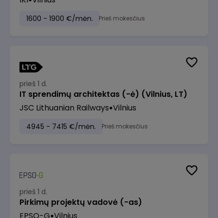
1600 - 1900 €/mėn.
Prieš mokesčius
prieš 1 d.
IT sprendimų architektas (-ė) (Vilnius, LT)
JSC Lithuanian Railways
Vilnius
4945 - 7415 €/mėn.
Prieš mokesčius
prieš 1 d.
Pirkimų projektų vadovė (-as)
EPSO-G
Vilnius