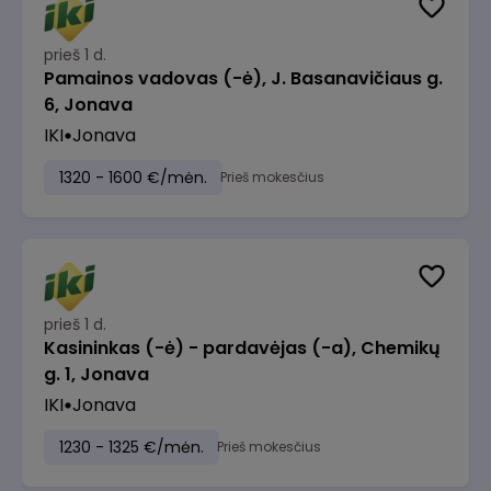
prieš 1 d.
Pamainos vadovas (-ė), J. Basanavičiaus g.
6, Jonava
IKI
Jonava
1320 - 1600 €/mėn.
Prieš mokesčius
prieš 1 d.
Kasininkas (-ė) - pardavėjas (-a), Chemikų
g. 1, Jonava
IKI
Jonava
1230 - 1325 €/mėn.
Prieš mokesčius