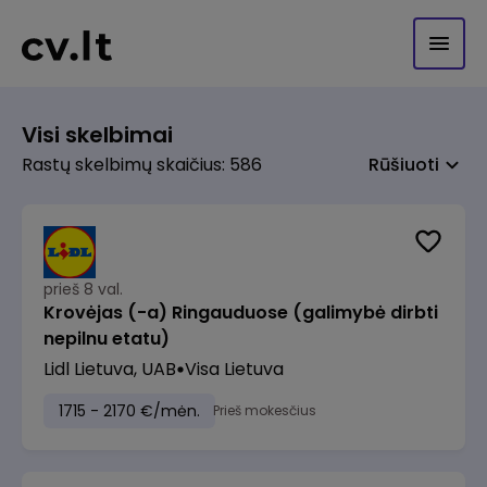
Visi skelbimai
Rastų skelbimų skaičius: 586
Rūšiuoti
prieš 8 val.
Krovėjas (-a) Ringauduose (galimybė dirbti
nepilnu etatu)
Lidl Lietuva, UAB
Visa Lietuva
1715 - 2170 €/mėn.
Prieš mokesčius