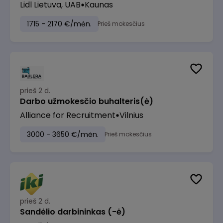
Lidl Lietuva, UAB
Kaunas
1715 - 2170 €/mėn.
Prieš mokesčius
prieš 2 d.
Darbo užmokesčio buhalteris(ė)
Alliance for Recruitment
Vilnius
3000 - 3650 €/mėn.
Prieš mokesčius
prieš 2 d.
Sandėlio darbininkas (-ė)