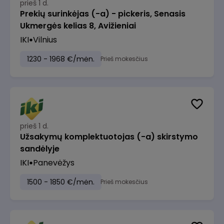
prieš 1 d.
Prekių surinkėjas (-a) - pickeris, Senasis
Ukmergės kelias 8, Avižieniai
IKI
Vilnius
1230 - 1968 €/mėn.
Prieš mokesčius
prieš 1 d.
Užsakymų komplektuotojas (-a) skirstymo
sandėlyje
IKI
Panevėžys
1500 - 1850 €/mėn.
Prieš mokesčius