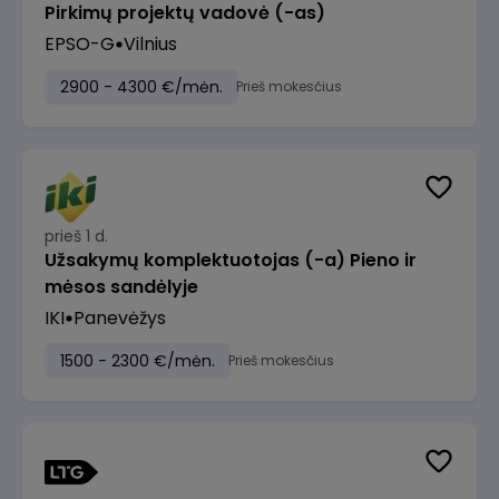
Pirkimų projektų vadovė (-as)
EPSO-G
Vilnius
2900 - 4300 €/mėn.
Prieš mokesčius
prieš 1 d.
Užsakymų komplektuotojas (-a) Pieno ir
mėsos sandėlyje
IKI
Panevėžys
1500 - 2300 €/mėn.
Prieš mokesčius