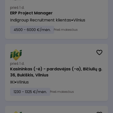
prieš 1 d.
ERP Project Manager
Indigroup Recruitment klientas
Vilnius
4500 - 6000 €/mėn.
Prieš mokesčius
prieš 1 d.
Kasininkas (-ė) - pardavėjas (-a), Bičiulių g.
36, Bukiškis, Vilnius
IKI
Vilnius
1230 - 1325 €/mėn.
Prieš mokesčius