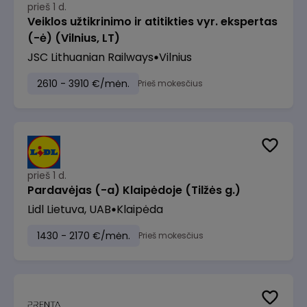
prieš 1 d.
Veiklos užtikrinimo ir atitikties vyr. ekspertas
(-ė) (Vilnius, LT)
JSC Lithuanian Railways
Vilnius
2610 - 3910 €/mėn.
Prieš mokesčius
prieš 1 d.
Pardavėjas (-a) Klaipėdoje (Tilžės g.)
Lidl Lietuva, UAB
Klaipėda
1430 - 2170 €/mėn.
Prieš mokesčius