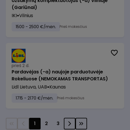
Užsakymų komplektuotojas (-a) Vilniuje
(Gariūnai)
IKI
Vilnius
1500 - 2500 €/mėn.
Prieš mokesčius
prieš 2 d.
Pardavėjas (-a) naujoje parduotuvėje
Rokeliuose (NEMOKAMAS TRANSPORTAS)
Lidl Lietuva, UAB
Kaunas
1715 - 2170 €/mėn.
Prieš mokesčius
1
2
3