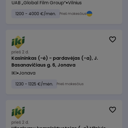
UAB „Global Film Group“
Vilnius
1200 - 4000 €/mėn.
Prieš mokesčius
prieš 2 d.
Kasininkas (-ė) - pardavėjas (-a), J.
Basanavičiaus g. 6, Jonava
IKI
Jonava
1230 - 1325 €/mėn.
Prieš mokesčius
prieš 2 d.