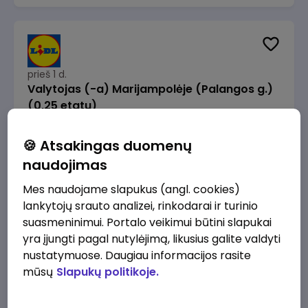
prieš 1 d.
Valytojas (-a) Marijampolėje (Palangos g.)
(0,25 etatu)
Lidl Lietuva, UAB
Marijampolė
🍪 Atsakingas duomenų
289 - 337 €/mėn.
Prieš mokesčius
naudojimas
Mes naudojame slapukus (angl. cookies)
lankytojų srauto analizei, rinkodarai ir turinio
suasmeninimui. Portalo veikimui būtini slapukai
yra įjungti pagal nutylėjimą, likusius galite valdyti
prieš 1 d.
nustatymuose. Daugiau informacijos rasite
Talent Development Project Manager (fixed
mūsų
Slapukų politikoje.
term - 1.5 years)
Lidl Lietuva, UAB
Vilnius