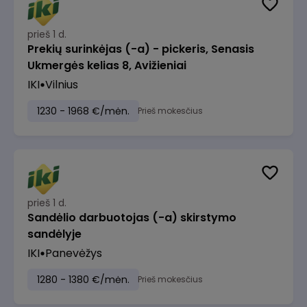
prieš 1 d.
Prekių surinkėjas (-a) - pickeris, Senasis
Ukmergės kelias 8, Avižieniai
IKI
Vilnius
1230 - 1968 €/mėn.
Prieš mokesčius
prieš 1 d.
Sandėlio darbuotojas (-a) skirstymo
sandėlyje
IKI
Panevėžys
1280 - 1380 €/mėn.
Prieš mokesčius