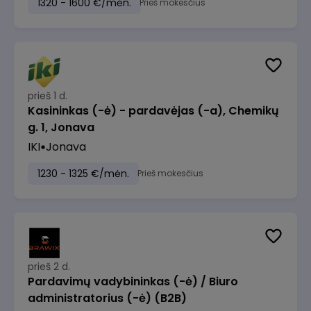
1320 - 1600 €/mėn.
Prieš mokesčius
prieš 1 d.
Kasininkas (-ė) - pardavėjas (-a), Chemikų
g. 1, Jonava
IKI
Jonava
1230 - 1325 €/mėn.
Prieš mokesčius
prieš 2 d.
Pardavimų vadybininkas (-ė) / Biuro
administratorius (-ė) (B2B)