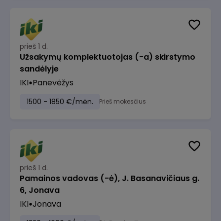
prieš 1 d.
Užsakymų komplektuotojas (-a) skirstymo
sandėlyje
IKI
Panevėžys
1500 - 1850 €/mėn.
Prieš mokesčius
prieš 1 d.
Pamainos vadovas (-ė), J. Basanavičiaus g.
6, Jonava
IKI
Jonava