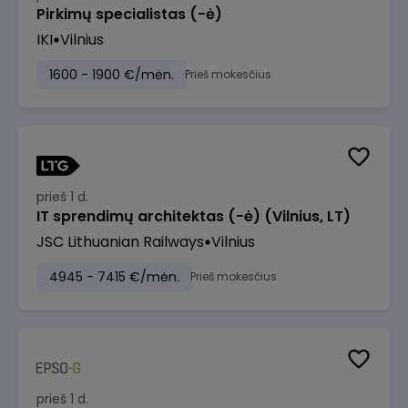
Pirkimų specialistas (-ė)
IKI
Vilnius
1600 - 1900 €/mėn.
Prieš mokesčius
prieš 1 d.
IT sprendimų architektas (-ė) (Vilnius, LT)
JSC Lithuanian Railways
Vilnius
4945 - 7415 €/mėn.
Prieš mokesčius
prieš 1 d.