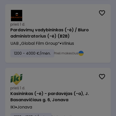
prieš 1 d.
Pardavimų vadybininkas (-ė) / Biuro
administratorius (-ė) (B2B)
UAB „Global Film Group“
Vilnius
1200 - 4000 €/mėn.
Prieš mokesčius
prieš 1 d.
Kasininkas (-ė) - pardavėjas (-a), J.
Basanavičiaus g. 6, Jonava
IKI
Jonava