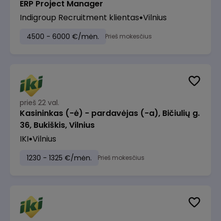
ERP Project Manager
Indigroup Recruitment klientas
Vilnius
4500 - 6000 €/mėn.
Prieš mokesčius
prieš 22 val.
Kasininkas (-ė) - pardavėjas (-a), Bičiulių g.
36, Bukiškis, Vilnius
IKI
Vilnius
1230 - 1325 €/mėn.
Prieš mokesčius