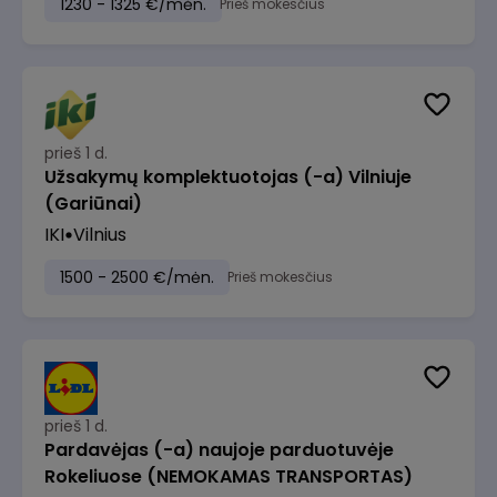
1230 - 1325 €/mėn.
Prieš mokesčius
prieš 1 d.
Užsakymų komplektuotojas (-a) Vilniuje
(Gariūnai)
IKI
Vilnius
1500 - 2500 €/mėn.
Prieš mokesčius
prieš 1 d.
Pardavėjas (-a) naujoje parduotuvėje
Rokeliuose (NEMOKAMAS TRANSPORTAS)