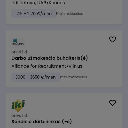
Lidl Lietuva, UAB
Kaunas
1715 - 2170 €/mėn.
Prieš mokesčius
prieš 1 d.
Darbo užmokesčio buhalteris(ė)
Alliance for Recruitment
Vilnius
3000 - 3650 €/mėn.
Prieš mokesčius
prieš 1 d.
Sandėlio darbininkas (-ė)