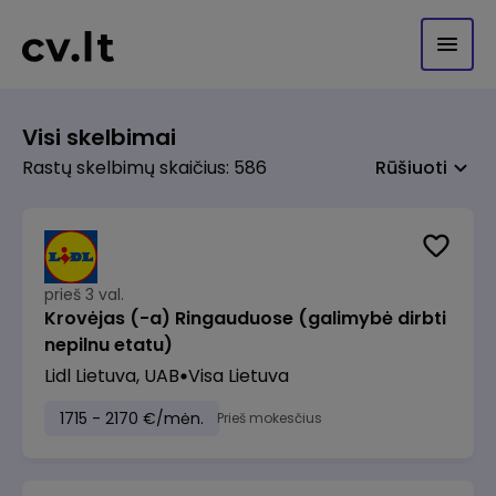
Visi skelbimai
Rastų skelbimų skaičius: 586
Rūšiuoti
prieš 3 val.
Krovėjas (-a) Ringauduose (galimybė dirbti
nepilnu etatu)
Lidl Lietuva, UAB
Visa Lietuva
1715 - 2170 €/mėn.
Prieš mokesčius