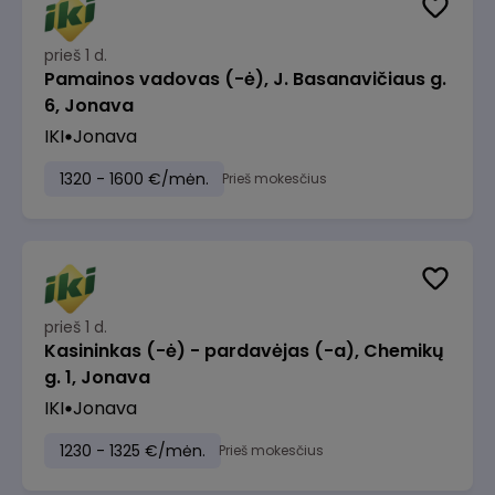
prieš 1 d.
Pamainos vadovas (-ė), J. Basanavičiaus g.
6, Jonava
IKI
Jonava
1320 - 1600 €/mėn.
Prieš mokesčius
prieš 1 d.
Kasininkas (-ė) - pardavėjas (-a), Chemikų
g. 1, Jonava
IKI
Jonava
1230 - 1325 €/mėn.
Prieš mokesčius