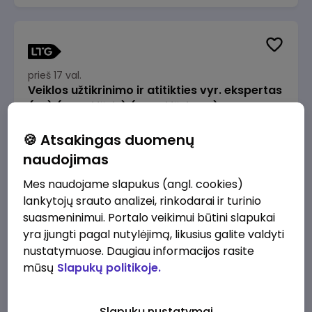
prieš 17 val.
Veiklos užtikrinimo ir atitikties vyr. ekspertas
(-ė) (Radviliškis) (Radviliškis, LT)
JSC Lithuanian Railways
Radviliškis
🍪 Atsakingas duomenų
2610 - 3910 €/mėn.
Prieš mokesčius
naudojimas
Mes naudojame slapukus (angl. cookies)
lankytojų srauto analizei, rinkodarai ir turinio
suasmeninimui. Portalo veikimui būtini slapukai
yra įjungti pagal nutylėjimą, likusius galite valdyti
prieš 17 val.
nustatymuose. Daugiau informacijos rasite
Veiklos užtikrinimo ir atitikties vyr. ekspertas
mūsų
Slapukų politikoje.
(-ė) (Kaunas) (Kaunas, LT)
JSC Lithuanian Railways
Kaunas
Slapukų nustatymai