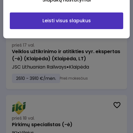
2610 - 3910 €/mėn.
Prieš mokesčius
Leisti visus slapukus
prieš 17 val.
Veiklos užtikrinimo ir atitikties vyr. ekspertas
(-ė) (Klaipėda) (Klaipėda, LT)
JSC Lithuanian Railways
Klaipėda
2610 - 3910 €/mėn.
Prieš mokesčius
prieš 18 val.
Pirkimų specialistas (-ė)
IKI
Vilnius