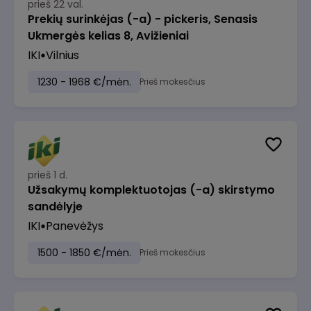
prieš 22 val.
Prekių surinkėjas (-a) - pickeris, Senasis
Ukmergės kelias 8, Avižieniai
IKI
Vilnius
1230 - 1968 €/mėn.
Prieš mokesčius
prieš 1 d.
Užsakymų komplektuotojas (-a) skirstymo
sandėlyje
IKI
Panevėžys
1500 - 1850 €/mėn.
Prieš mokesčius