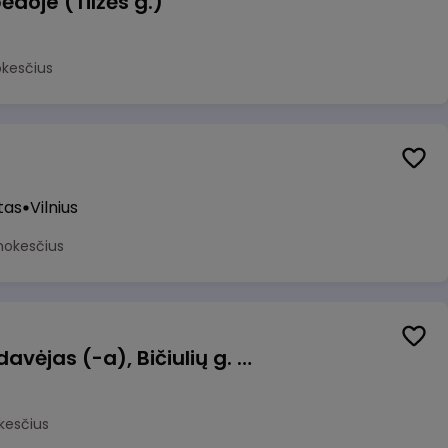
ėdoje (Tilžės g.)
okesčius
tas
Vilnius
mokesčius
Kasininkas (-ė) - pardavėjas (-a), Bičiulių g. 36, Bukiškis, Vilnius
kesčius