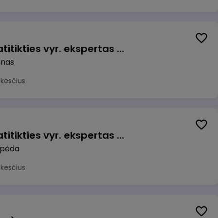
Veiklos užtikrinimo ir atitikties vyr. ekspertas (-ė) (Kaunas) (Kaunas, LT)
unas
okesčius
Veiklos užtikrinimo ir atitikties vyr. ekspertas (-ė) (Klaipėda) (Klaipėda, LT)
ipėda
okesčius