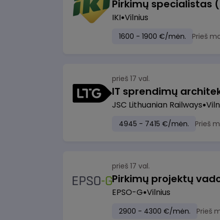
Pirkimų specialistas 
IKI
Vilnius
1600 - 1900 €/mėn.
Prieš m
prieš 17 val.
IT sprendimų architekt
JSC Lithuanian Railways
Viln
4945 - 7415 €/mėn.
Prieš 
prieš 17 val.
Pirkimų projektų vad
EPSO-G
Vilnius
2900 - 4300 €/mėn.
Prieš 