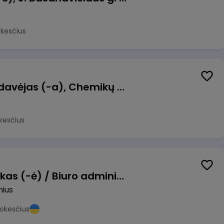
okesčius
Kasininkas (-ė) - pardavėjas (-a), Chemikų g. 1, Jonava
kesčius
Pardavimų vadybininkas (-ė) / Biuro administratorius (-ė) (B2B)
nius
okesčius