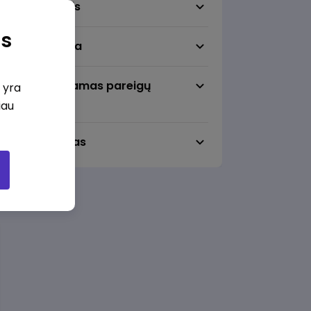
Darbo sritis
as
Darbo vieta
Pageidaujamas pareigų
i yra
lygmuo
iau
Darbo laikas