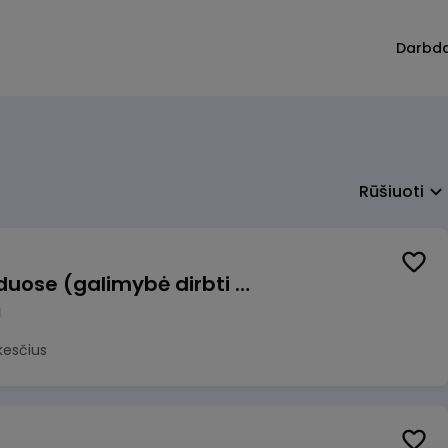
Darbd
Rūšiuoti
Krovėjas (-a) Ringauduose (galimybė dirbti nepilnu etatu)
a
kesčius