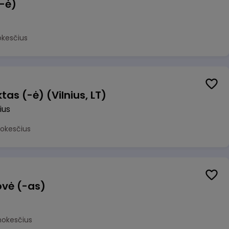
(-ė)
okesčius
as (-ė) (Vilnius, LT)
ius
mokesčius
ovė (-as)
mokesčius