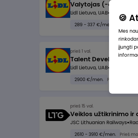
Lidl Lietuva, UAB
Marijampol
🍪 
289 - 337 €/mėn.
Prieš mok
Mes naud
rinkodar
įjungti 
prieš 1 val.
informa
Lidl Lietuva, UAB
Vilnius
2900 €/mėn.
Prieš mokesči
prieš 15 val.
JSC Lithuanian Railways
Radv
2610 - 3910 €/mėn.
Prieš m