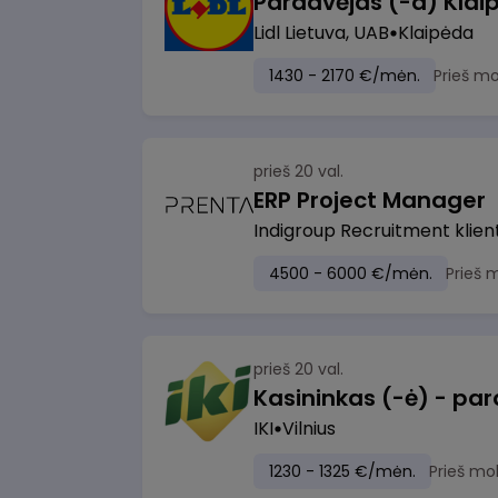
Pardavėjas (-a) Klaip
Lidl Lietuva, UAB
Klaipėda
1430 - 2170 €/mėn.
Prieš m
prieš 20 val.
ERP Project Manager
Indigroup Recruitment klien
4500 - 6000 €/mėn.
Prieš 
prieš 20 val.
IKI
Vilnius
1230 - 1325 €/mėn.
Prieš mo