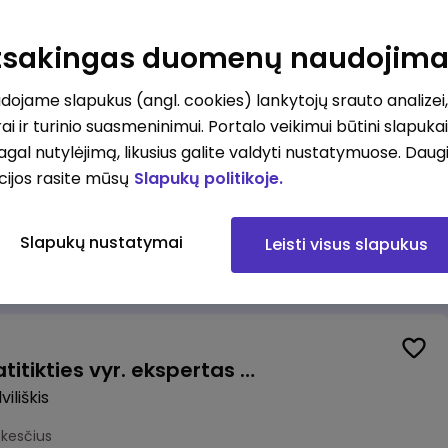
Valytojas (-a) Marijampolėje (Palangos g.) (0,25 etatu)
ė
Atsakingas duomenų naudojim
esčius
ojame slapukus (angl. cookies) lankytojų srauto analizei,
ai ir turinio suasmeninimui. Portalo veikimui būtini slapuka
pagal nutylėjimą, likusius galite valdyti nustatymuose. Daug
cijos rasite mūsų
Slapukų politikoje.
Talent Development Project Manager (fixed term - 1.5 years)
Slapukų nustatymai
Leisti visus slapukus
us
Veiklos užtikrinimo ir atitikties vyr. ekspertas (-ė) (Radviliškis) (Radviliškis, LT)
iliškis
okesčius