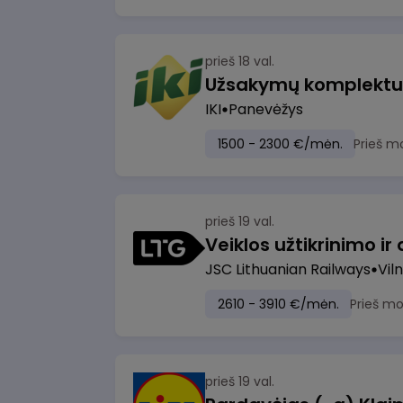
prieš 18 val.
IKI
Panevėžys
1500 - 2300 €/mėn.
Prieš m
prieš 19 val.
JSC Lithuanian Railways
Viln
2610 - 3910 €/mėn.
Prieš m
prieš 19 val.