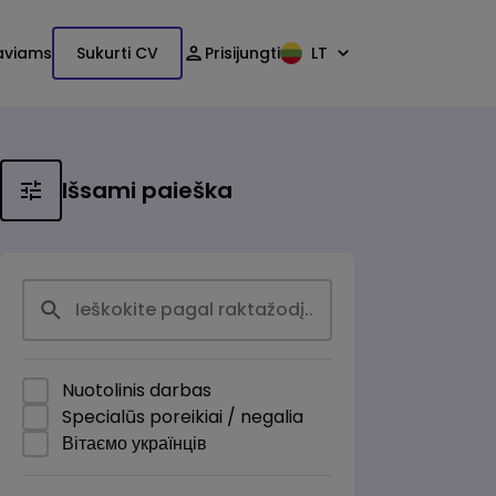
aviams
Sukurti CV
Prisijungti
LT
Išsami paieška
Nuotolinis darbas
Specialūs poreikiai / negalia
Вітаємо українців