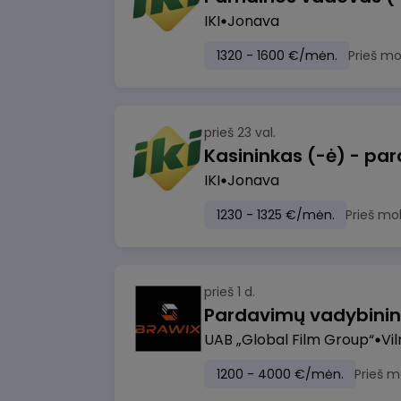
IKI
Jonava
1320 - 1600 €/mėn.
Prieš m
prieš 23 val.
IKI
Jonava
1230 - 1325 €/mėn.
Prieš mo
prieš 1 d.
UAB „Global Film Group“
Vil
1200 - 4000 €/mėn.
Prieš m