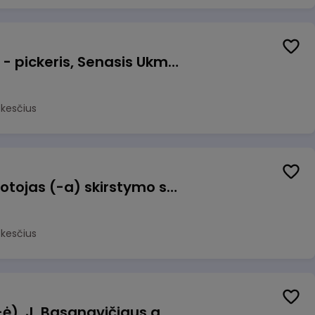
Prekių surinkėjas (-a) - pickeris, Senasis Ukmergės kelias 8, Avižieniai
okesčius
Užsakymų komplektuotojas (-a) skirstymo sandėlyje
okesčius
Pamainos vadovas (-ė), J. Basanavičiaus g. 6, Jonava