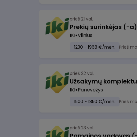
prieš 21 val.
IKI
Vilnius
1230 - 1968 €/mėn.
Prieš m
prieš 22 val.
IKI
Panevėžys
1500 - 1850 €/mėn.
Prieš m
prieš 23 val.