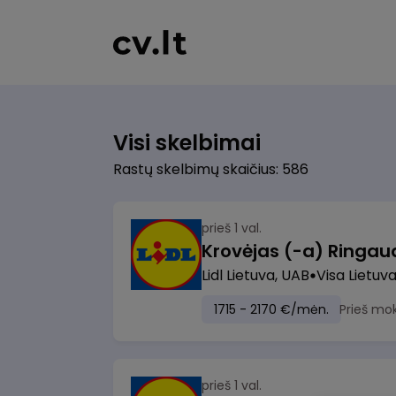
Visi skelbimai
Rastų skelbimų skaičius: 586
prieš 1 val.
Lidl Lietuva, UAB
Visa Lietuv
1715 - 2170 €/mėn.
Prieš mo
prieš 1 val.