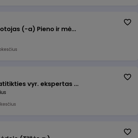
Užsakymų komplektuotojas (-a) Pieno ir mėsos sandėlyje
okesčius
Veiklos užtikrinimo ir atitikties vyr. ekspertas (-ė) (Vilnius, LT)
ius
okesčius