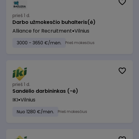
prieš 1 d.
Darbo užmokesčio buhalteris(ė)
Alliance for Recruitment
Vilnius
3000 - 3650 €/mėn.
Prieš mokesčius
prieš 1 d.
Sandėlio darbininkas (-ė)
IKI
Vilnius
Nuo 1280 €/mėn.
Prieš mokesčius