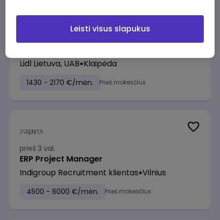
Leisti visus slapukus
prieš 3 val.
Pardavėjas (-a) Klaipėdoje (Tilžės g.)
Lidl Lietuva, UAB
Klaipėda
1430 - 2170 €/mėn.
Prieš mokesčius
prieš 3 val.
ERP Project Manager
Indigroup Recruitment klientas
Vilnius
4500 - 6000 €/mėn.
Prieš mokesčius