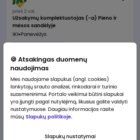
prieš 2 val.
Užsakymų komplektuotojas (-a) Pieno ir
mėsos sandėlyje
IKI
Panevėžys
1500 - 2300 €/mėn.
Prieš mokesčius
🍪 Atsakingas duomenų
naudojimas
Mes naudojame slapukus (angl. cookies)
lankytojų srauto analizei, rinkodarai ir turinio
prieš 3 val.
suasmeninimui. Portalo veikimui būtini slapukai
Vyriausiasis veiklos užtikrinimo ir atitikties
yra įjungti pagal nutylėjimą, likusius galite valdyti
ekspertas (-ė) (Vilnius, LT)
nustatymuose. Daugiau informacijos rasite
JSC Lithuanian Railways
Vilnius
mūsų
Slapukų politikoje.
2610 - 3910 €/mėn.
Prieš mokesčius
Slapukų nustatymai