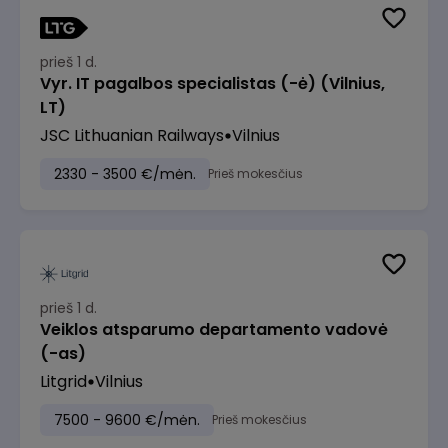
prieš 1 d.
Vyr. IT pagalbos specialistas (-ė) (Vilnius,
LT)
JSC Lithuanian Railways
Vilnius
2330 - 3500 €/mėn.
Prieš mokesčius
prieš 1 d.
Veiklos atsparumo departamento vadovė
(-as)
Litgrid
Vilnius
7500 - 9600 €/mėn.
Prieš mokesčius