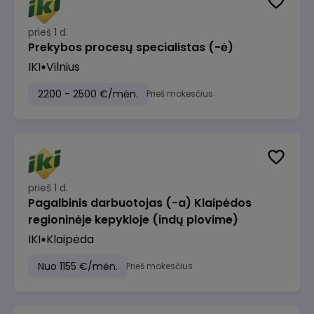
prieš 1 d.
Prekybos procesų specialistas (-ė)
IKI
Vilnius
2200 - 2500 €/mėn.
Prieš mokesčius
prieš 1 d.
Pagalbinis darbuotojas (-a) Klaipėdos
regioninėje kepykloje (indų plovime)
IKI
Klaipėda
Nuo 1155 €/mėn.
Prieš mokesčius