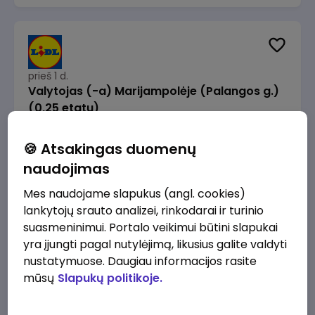
prieš 1 d.
Valytojas (-a) Marijampolėje (Palangos g.)
(0,25 etatu)
Lidl Lietuva, UAB
Marijampolė
🍪 Atsakingas duomenų
289 - 337 €/mėn.
Prieš mokesčius
naudojimas
Mes naudojame slapukus (angl. cookies)
lankytojų srauto analizei, rinkodarai ir turinio
suasmeninimui. Portalo veikimui būtini slapukai
yra įjungti pagal nutylėjimą, likusius galite valdyti
prieš 1 d.
nustatymuose. Daugiau informacijos rasite
Talent Development Project Manager (fixed
mūsų
Slapukų politikoje.
term - 1.5 years)
Lidl Lietuva, UAB
Vilnius