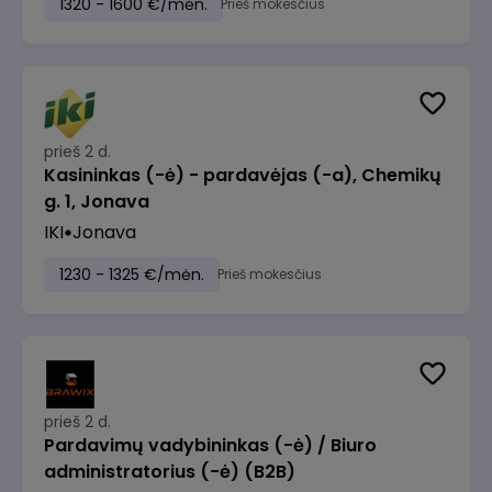
1320 - 1600 €/mėn.
Prieš mokesčius
prieš 2 d.
Kasininkas (-ė) - pardavėjas (-a), Chemikų
g. 1, Jonava
IKI
Jonava
1230 - 1325 €/mėn.
Prieš mokesčius
prieš 2 d.
Pardavimų vadybininkas (-ė) / Biuro
administratorius (-ė) (B2B)