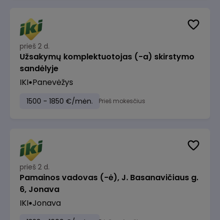
prieš 2 d.
Užsakymų komplektuotojas (-a) skirstymo
sandėlyje
IKI
Panevėžys
1500 - 1850 €/mėn.
Prieš mokesčius
prieš 2 d.
Pamainos vadovas (-ė), J. Basanavičiaus g.
6, Jonava
IKI
Jonava