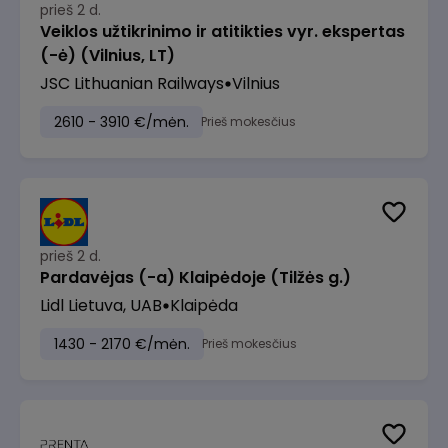
prieš 2 d.
Veiklos užtikrinimo ir atitikties vyr. ekspertas
(-ė) (Vilnius, LT)
JSC Lithuanian Railways
Vilnius
2610 - 3910 €/mėn.
Prieš mokesčius
prieš 2 d.
Pardavėjas (-a) Klaipėdoje (Tilžės g.)
Lidl Lietuva, UAB
Klaipėda
1430 - 2170 €/mėn.
Prieš mokesčius