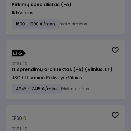
Pirkimų specialistas (-ė)
IKI
Vilnius
1600 - 1900 €/mėn.
Prieš mokesčius
prieš 1 d.
IT sprendimų architektas (-ė) (Vilnius, LT)
JSC Lithuanian Railways
Vilnius
4945 - 7415 €/mėn.
Prieš mokesčius
prieš 1 d.