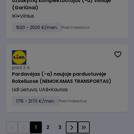
Užsakymų komplektuotojas (-a) Vilniuje
(Gariūnai)
IKI
Vilnius
1500 - 2500 €/mėn.
Prieš mokesčius
prieš 3 d.
Pardavėjas (-a) naujoje parduotuvėje
Rokeliuose (NEMOKAMAS TRANSPORTAS)
Lidl Lietuva, UAB
Kaunas
1715 - 2170 €/mėn.
Prieš mokesčius
1
2
3