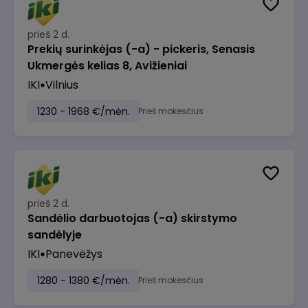
prieš 2 d.
Prekių surinkėjas (-a) - pickeris, Senasis
Ukmergės kelias 8, Avižieniai
IKI
Vilnius
1230 - 1968 €/mėn.
Prieš mokesčius
prieš 2 d.
Sandėlio darbuotojas (-a) skirstymo
sandėlyje
IKI
Panevėžys
1280 - 1380 €/mėn.
Prieš mokesčius