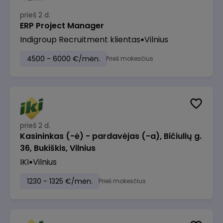
prieš 2 d.
ERP Project Manager
Indigroup Recruitment klientas
Vilnius
4500 - 6000 €/mėn.
Prieš mokesčius
prieš 2 d.
Kasininkas (-ė) - pardavėjas (-a), Bičiulių g.
36, Bukiškis, Vilnius
IKI
Vilnius
1230 - 1325 €/mėn.
Prieš mokesčius