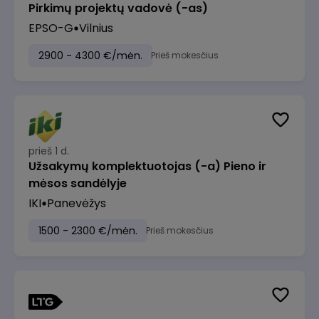
Pirkimų projektų vadovė (-as)
EPSO-G
Vilnius
2900 - 4300 €/mėn.
Prieš mokesčius
prieš 1 d.
Užsakymų komplektuotojas (-a) Pieno ir
mėsos sandėlyje
IKI
Panevėžys
1500 - 2300 €/mėn.
Prieš mokesčius