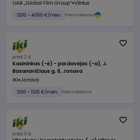
UAB „Global Film Group“
Vilnius
1200 - 4000 €/mėn.
Prieš mokesčius
prieš 2 d.
Kasininkas (-ė) - pardavėjas (-a), J.
Basanavičiaus g. 6, Jonava
IKI
Jonava
1230 - 1325 €/mėn.
Prieš mokesčius
prieš 3 d.