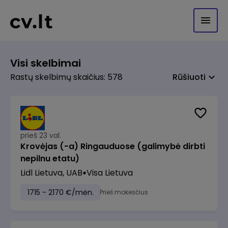
Visi skelbimai
Rastų skelbimų skaičius: 578
Rūšiuoti
prieš 23 val.
Krovėjas (-a) Ringauduose (galimybė dirbti
nepilnu etatu)
Lidl Lietuva, UAB
Visa Lietuva
1715 - 2170 €/mėn.
Prieš mokesčius