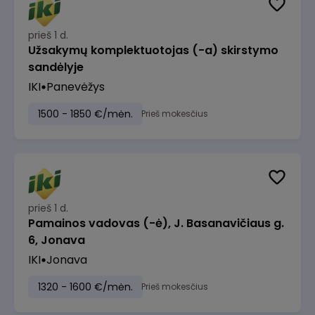
prieš 1 d.
Užsakymų komplektuotojas (-a) skirstymo
sandėlyje
IKI
Panevėžys
1500 - 1850 €/mėn.
Prieš mokesčius
prieš 1 d.
Pamainos vadovas (-ė), J. Basanavičiaus g.
6, Jonava
IKI
Jonava
1320 - 1600 €/mėn.
Prieš mokesčius