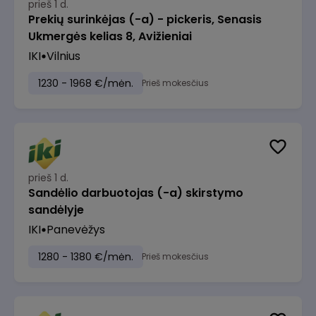
prieš 1 d.
Prekių surinkėjas (-a) - pickeris, Senasis
Ukmergės kelias 8, Avižieniai
IKI
Vilnius
1230 - 1968 €/mėn.
Prieš mokesčius
prieš 1 d.
Sandėlio darbuotojas (-a) skirstymo
sandėlyje
IKI
Panevėžys
1280 - 1380 €/mėn.
Prieš mokesčius