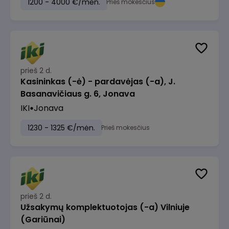
1200 - 4000 €/mėn.
Prieš mokesčius
prieš 2 d.
Kasininkas (-ė) - pardavėjas (-a), J.
Basanavičiaus g. 6, Jonava
IKI
Jonava
1230 - 1325 €/mėn.
Prieš mokesčius
prieš 2 d.
Užsakymų komplektuotojas (-a) Vilniuje
(Gariūnai)