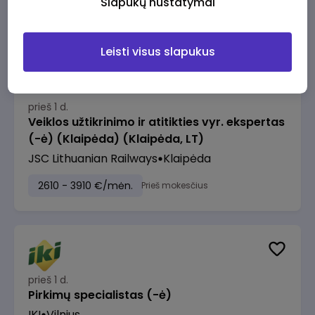
Slapukų nustatymai
2610 - 3910 €/mėn.
Prieš mokesčius
Leisti visus slapukus
prieš 1 d.
Veiklos užtikrinimo ir atitikties vyr. ekspertas
(-ė) (Klaipėda) (Klaipėda, LT)
JSC Lithuanian Railways
Klaipėda
2610 - 3910 €/mėn.
Prieš mokesčius
prieš 1 d.
Pirkimų specialistas (-ė)
IKI
Vilnius