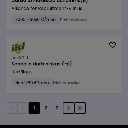
Darbo užmokesčio buhalteris(ė)
Alliance for Recruitment
Vilnius
3000 - 3650 €/mėn.
Prieš mokesčius
prieš 2 d.
Sandėlio darbininkas (-ė)
IKI
Vilnius
Nuo 1280 €/mėn.
Prieš mokesčius
1
2
3