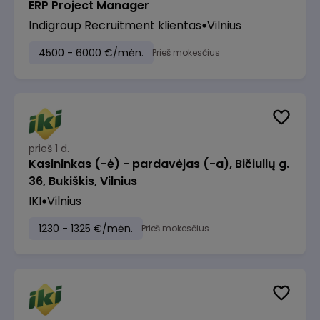
ERP Project Manager
Indigroup Recruitment klientas
Vilnius
4500 - 6000 €/mėn.
Prieš mokesčius
prieš 1 d.
Kasininkas (-ė) - pardavėjas (-a), Bičiulių g.
36, Bukiškis, Vilnius
IKI
Vilnius
1230 - 1325 €/mėn.
Prieš mokesčius