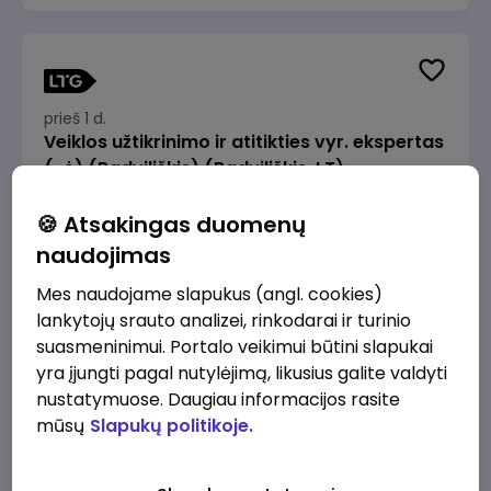
prieš 1 d.
Veiklos užtikrinimo ir atitikties vyr. ekspertas
(-ė) (Radviliškis) (Radviliškis, LT)
JSC Lithuanian Railways
Radviliškis
🍪 Atsakingas duomenų
2610 - 3910 €/mėn.
Prieš mokesčius
naudojimas
Mes naudojame slapukus (angl. cookies)
lankytojų srauto analizei, rinkodarai ir turinio
suasmeninimui. Portalo veikimui būtini slapukai
yra įjungti pagal nutylėjimą, likusius galite valdyti
prieš 1 d.
nustatymuose. Daugiau informacijos rasite
Veiklos užtikrinimo ir atitikties vyr. ekspertas
mūsų
Slapukų politikoje.
(-ė) (Kaunas) (Kaunas, LT)
JSC Lithuanian Railways
Kaunas