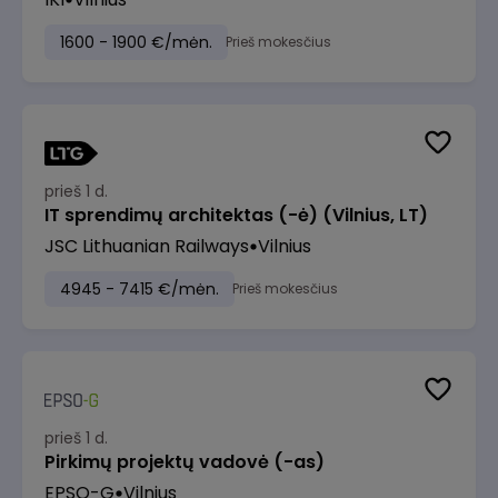
1600 - 1900 €/mėn.
Prieš mokesčius
prieš 1 d.
IT sprendimų architektas (-ė) (Vilnius, LT)
JSC Lithuanian Railways
Vilnius
4945 - 7415 €/mėn.
Prieš mokesčius
prieš 1 d.
Pirkimų projektų vadovė (-as)
EPSO-G
Vilnius