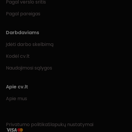
Pagal verslo sritis
Pagal pareigas
Darbdaviams
Įdėti darbo skelbimą
Kodėl cv.lt
Naudojimosi sąlygos
Apie cv.lt
Apie mus
Privatumo politika
Slapukų nustatymai