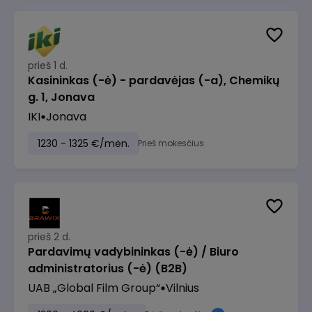
prieš 1 d.
Kasininkas (-ė) - pardavėjas (-a), Chemikų
g. 1, Jonava
IKI
Jonava
1230 - 1325 €/mėn.
Prieš mokesčius
prieš 2 d.
Pardavimų vadybininkas (-ė) / Biuro
administratorius (-ė) (B2B)
UAB „Global Film Group“
Vilnius