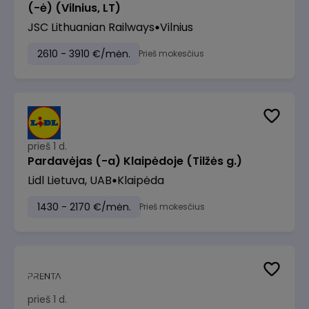
(-ė) (Vilnius, LT)
JSC Lithuanian Railways
Vilnius
2610 - 3910 €/mėn.
Prieš mokesčius
prieš 1 d.
Pardavėjas (-a) Klaipėdoje (Tilžės g.)
Lidl Lietuva, UAB
Klaipėda
1430 - 2170 €/mėn.
Prieš mokesčius
prieš 1 d.