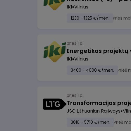
IKI
Vilnius
1230 - 1325 €/mėn.
Prieš mo
prieš 1 d.
Energetikos projektų
IKI
Vilnius
3400 - 4000 €/mėn.
Prieš 
prieš 1 d.
JSC Lithuanian Railways
Viln
3810 - 5710 €/mėn.
Prieš m