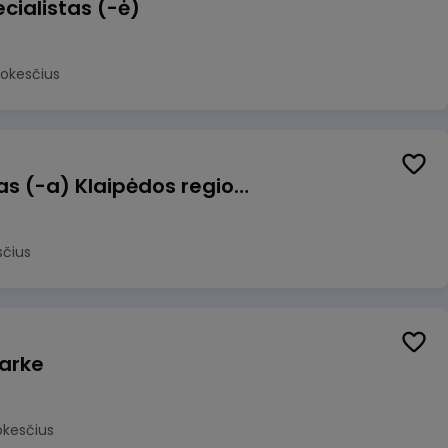
cialistas (-ė)
mokesčius
Pagalbinis darbuotojas (-a) Klaipėdos regioninėje kepykloje (indų plovime)
sčius
arke
okesčius