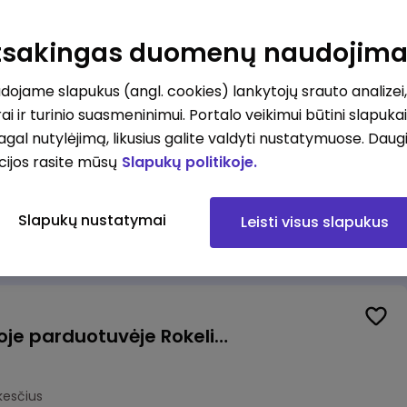
Kasininkas (-ė) - pardavėjas (-a), J. Basanavičiaus g. 6, Jonava
Atsakingas duomenų naudojim
kesčius
ojame slapukus (angl. cookies) lankytojų srauto analizei,
ai ir turinio suasmeninimui. Portalo veikimui būtini slapuka
pagal nutylėjimą, likusius galite valdyti nustatymuose. Daug
cijos rasite mūsų
Slapukų politikoje.
Užsakymų komplektuotojas (-a) Vilniuje (Gariūnai)
Slapukų nustatymai
Leisti visus slapukus
okesčius
Pardavėjas (-a) naujoje parduotuvėje Rokeliuose (NEMOKAMAS TRANSPORTAS)
kesčius