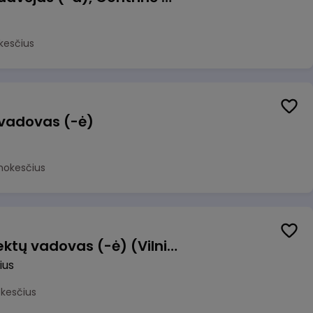
kesčius
 vadovas (-ė)
mokesčius
Transformacijos projektų vadovas (-ė) (Vilnius, LT)
ius
okesčius