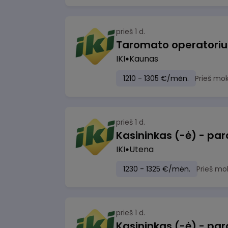
prieš 1 d.
IKI
Kaunas
1210 - 1305 €/mėn.
Prieš mo
prieš 1 d.
IKI
Utena
1230 - 1325 €/mėn.
Prieš mo
prieš 1 d.