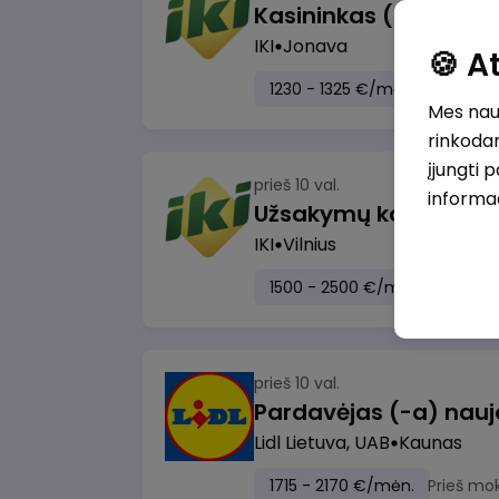
IKI
Jonava
🍪 
1230 - 1325 €/mėn.
Prieš mo
Mes naud
rinkodar
įjungti 
prieš 10 val.
informa
IKI
Vilnius
1500 - 2500 €/mėn.
Prieš m
prieš 10 val.
Lidl Lietuva, UAB
Kaunas
1715 - 2170 €/mėn.
Prieš mo