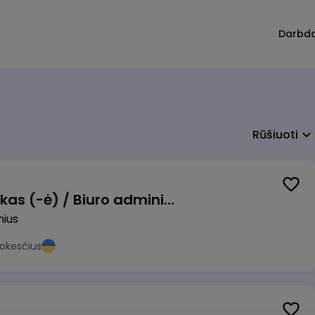
Darbd
Rūšiuoti
Pardavimų vadybininkas (-ė) / Biuro administratorius (-ė) (B2B)
nius
okesčius