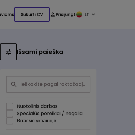
aviams
Sukurti CV
Prisijungti
LT
Išsami paieška
Nuotolinis darbas
Specialūs poreikiai / negalia
Вітаємо українців