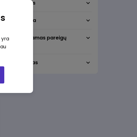
Darbo sritis
as
Darbo vieta
Pageidaujamas pareigų
i yra
lygmuo
iau
Darbo laikas