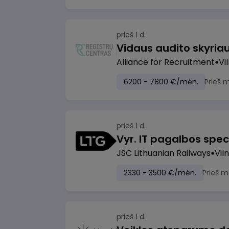
prieš 1 d.
Vidaus audito skyria
Alliance for Recruitment
Vi
6200 - 7800 €/mėn.
Prieš 
prieš 1 d.
Vyr. IT pagalbos speci
JSC Lithuanian Railways
Viln
2330 - 3500 €/mėn.
Prieš m
prieš 1 d.