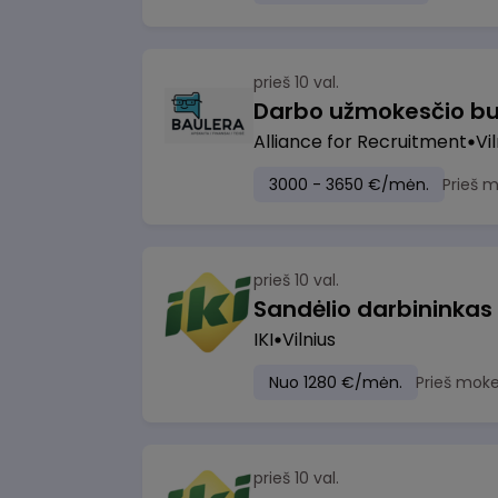
prieš 10 val.
Darbo užmokesčio bu
Alliance for Recruitment
Vi
3000 - 3650 €/mėn.
Prieš 
prieš 10 val.
Sandėlio darbininkas
IKI
Vilnius
Nuo 1280 €/mėn.
Prieš moke
prieš 10 val.