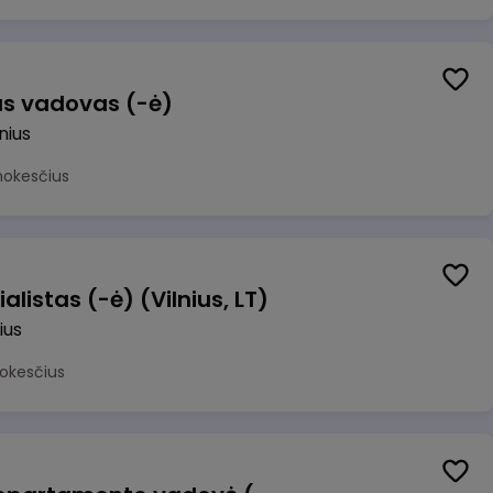
us vadovas (-ė)
lnius
mokesčius
alistas (-ė) (Vilnius, LT)
ius
okesčius