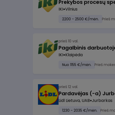
Prekybos procesų spe
IKI
Vilnius
2200 - 2500 €/mėn.
Prieš 
prieš 10 val.
IKI
Klaipėda
Nuo 1155 €/mėn.
Prieš moke
prieš 12 val.
Pardavėjas (-a) Jurb
Lidl Lietuva, UAB
Jurbarkas
1230 - 2035 €/mėn.
Prieš m