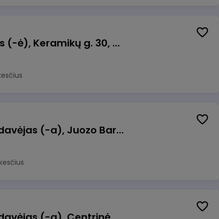
Taromato operatorius (-ė), Keramikų g. 30, Neveronys
kesčius
Kasininkas (-ė) - pardavėjas (-a), Juozo Bartašiaus g. 1, Utena
kesčius
Kasininkas (-ė) - pardavėjas (-a), Centrinė g. 62, Galgiai