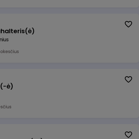
halteris(ė)
lnius
mokesčius
 (-ė)
sčius