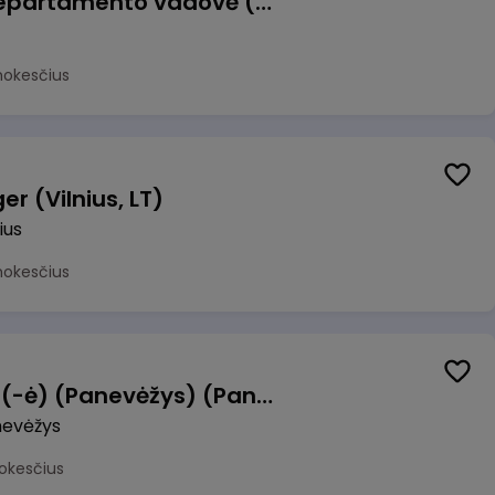
Veiklos atsparumo departamento vadovė (-as)
mokesčius
r (Vilnius, LT)
ius
mokesčius
Manevrų operatorius (-ė) (Panevėžys) (Panevėžys, LT)
evėžys
okesčius