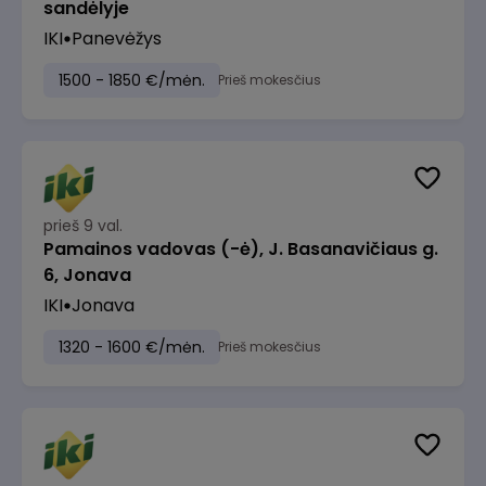
sandėlyje
IKI
Panevėžys
1500 - 1850 €/mėn.
Prieš mokesčius
prieš 9 val.
Pamainos vadovas (-ė), J. Basanavičiaus g.
6, Jonava
IKI
Jonava
1320 - 1600 €/mėn.
Prieš mokesčius