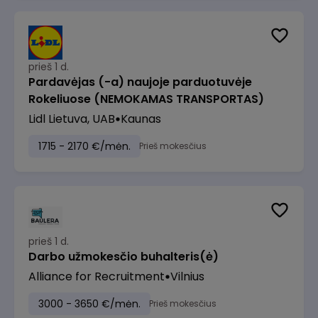
prieš 1 d.
Pardavėjas (-a) naujoje parduotuvėje
Rokeliuose (NEMOKAMAS TRANSPORTAS)
Lidl Lietuva, UAB
Kaunas
1715 - 2170 €/mėn.
Prieš mokesčius
prieš 1 d.
Darbo užmokesčio buhalteris(ė)
Alliance for Recruitment
Vilnius
3000 - 3650 €/mėn.
Prieš mokesčius