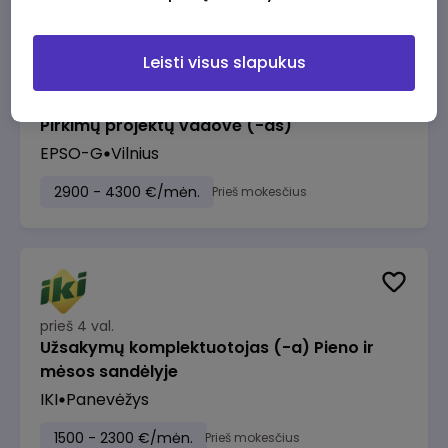
Leisti visus slapukus
prieš 3 val.
Pirkimų projektų vadovė (-as)
EPSO-G
Vilnius
2900 - 4300 €/mėn.
Prieš mokesčius
prieš 4 val.
Užsakymų komplektuotojas (-a) Pieno ir
mėsos sandėlyje
IKI
Panevėžys
1500 - 2300 €/mėn.
Prieš mokesčius