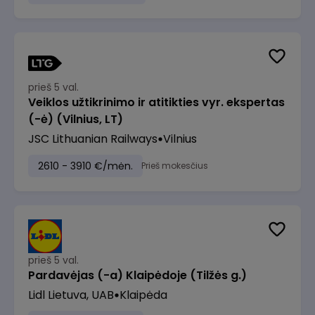
prieš 5 val.
Veiklos užtikrinimo ir atitikties vyr. ekspertas
(-ė) (Vilnius, LT)
JSC Lithuanian Railways
Vilnius
2610 - 3910 €/mėn.
Prieš mokesčius
prieš 5 val.
Pardavėjas (-a) Klaipėdoje (Tilžės g.)
Lidl Lietuva, UAB
Klaipėda