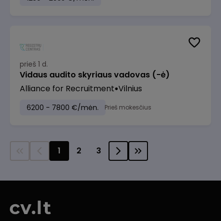
prieš 1 d.
Vidaus audito skyriaus vadovas (-ė)
Alliance for Recruitment
Vilnius
6200 - 7800 €/mėn.
Prieš mokesčius
1
2
3