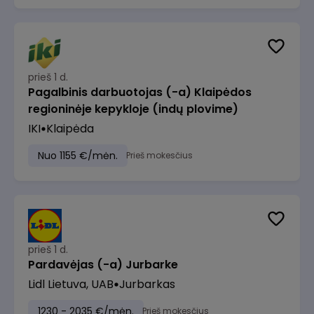
prieš 1 d.
Pagalbinis darbuotojas (-a) Klaipėdos
regioninėje kepykloje (indų plovime)
IKI
Klaipėda
Nuo 1155 €/mėn.
Prieš mokesčius
prieš 1 d.
Pardavėjas (-a) Jurbarke
Lidl Lietuva, UAB
Jurbarkas
1230 - 2035 €/mėn.
Prieš mokesčius