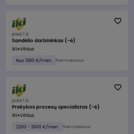
prieš 1 d.
Sandėlio darbininkas (-ė)
IKI
Vilnius
Nuo 1280 €/mėn.
Prieš mokesčius
prieš 1 d.
Prekybos procesų specialistas (-ė)
IKI
Vilnius
2200 - 2500 €/mėn.
Prieš mokesčius