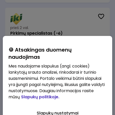
prieš 2 val.
Pirkimų specialistas (-ė)
IKI
Vilnius
🍪 Atsakingas duomenų
1600 - 1900 €/mėn.
Prieš mokesčius
naudojimas
Mes naudojame slapukus (angl. cookies)
lankytojų srauto analizei, rinkodarai ir turinio
suasmeninimui. Portalo veikimui būtini slapukai
yra įjungti pagal nutylėjimą, likusius galite valdyti
prieš 3 val.
IT sprendimų architektas (-ė) (Vilnius, LT)
nustatymuose. Daugiau informacijos rasite
mūsų
Slapukų politikoje.
JSC Lithuanian Railways
Vilnius
4945 - 7415 €/mėn.
Prieš mokesčius
Slapukų nustatymai