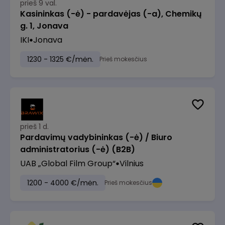
prieš 9 val.
Kasininkas (-ė) - pardavėjas (-a), Chemikų
g. 1, Jonava
IKI
Jonava
1230 - 1325 €/mėn.
Prieš mokesčius
prieš 1 d.
Pardavimų vadybininkas (-ė) / Biuro
administratorius (-ė) (B2B)
UAB „Global Film Group“
Vilnius
1200 - 4000 €/mėn.
Prieš mokesčius