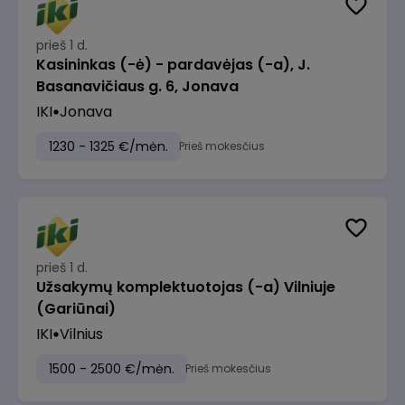
prieš 1 d.
Kasininkas (-ė) - pardavėjas (-a), J.
Basanavičiaus g. 6, Jonava
IKI
Jonava
1230 - 1325 €/mėn.
Prieš mokesčius
prieš 1 d.
Užsakymų komplektuotojas (-a) Vilniuje
(Gariūnai)
IKI
Vilnius
1500 - 2500 €/mėn.
Prieš mokesčius