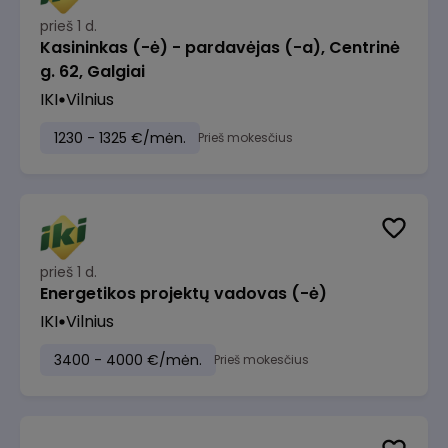
prieš 1 d.
Kasininkas (-ė) - pardavėjas (-a), Centrinė
g. 62, Galgiai
IKI
Vilnius
1230 - 1325 €/mėn.
Prieš mokesčius
prieš 1 d.
Energetikos projektų vadovas (-ė)
IKI
Vilnius
3400 - 4000 €/mėn.
Prieš mokesčius