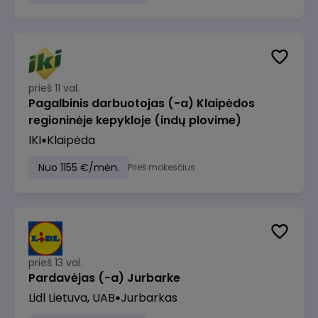
prieš 11 val.
Pagalbinis darbuotojas (-a) Klaipėdos
regioninėje kepykloje (indų plovime)
IKI
Klaipėda
Nuo 1155 €/mėn.
Prieš mokesčius
prieš 13 val.
Pardavėjas (-a) Jurbarke
Lidl Lietuva, UAB
Jurbarkas