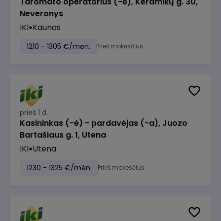
Taromato operatorius (-ė), Keramikų g. 30,
Neveronys
IKI
Kaunas
1210 - 1305 €/mėn.
Prieš mokesčius
prieš 1 d.
Kasininkas (-ė) - pardavėjas (-a), Juozo
Bartašiaus g. 1, Utena
IKI
Utena
1230 - 1325 €/mėn.
Prieš mokesčius