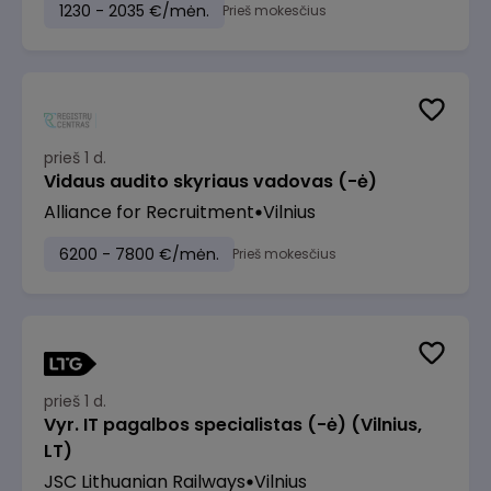
1230 - 2035 €/mėn.
Prieš mokesčius
prieš 1 d.
Vidaus audito skyriaus vadovas (-ė)
Alliance for Recruitment
Vilnius
6200 - 7800 €/mėn.
Prieš mokesčius
prieš 1 d.
Vyr. IT pagalbos specialistas (-ė) (Vilnius,
LT)
JSC Lithuanian Railways
Vilnius