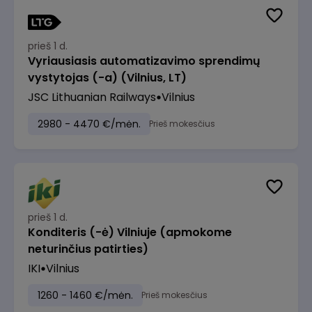
prieš 1 d.
Vyriausiasis automatizavimo sprendimų
vystytojas (-a) (Vilnius, LT)
JSC Lithuanian Railways
Vilnius
2980 - 4470 €/mėn.
Prieš mokesčius
prieš 1 d.
Konditeris (-ė) Vilniuje (apmokome
neturinčius patirties)
IKI
Vilnius
1260 - 1460 €/mėn.
Prieš mokesčius