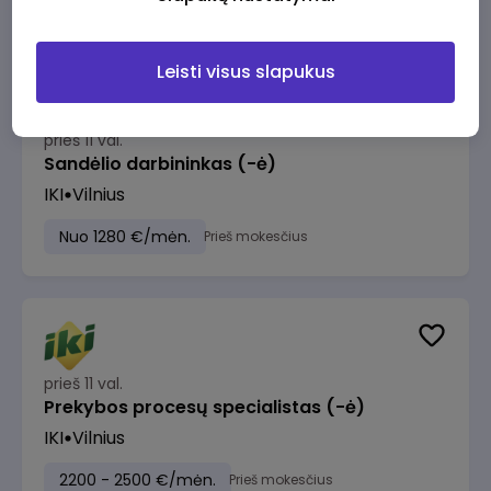
Leisti visus slapukus
prieš 11 val.
Sandėlio darbininkas (-ė)
IKI
Vilnius
Nuo 1280 €/mėn.
Prieš mokesčius
prieš 11 val.
Prekybos procesų specialistas (-ė)
IKI
Vilnius
2200 - 2500 €/mėn.
Prieš mokesčius