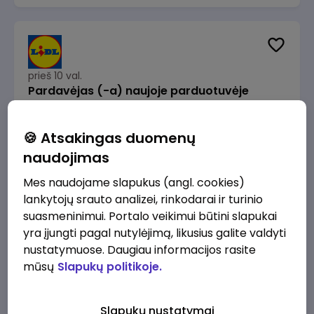
prieš 10 val.
Pardavėjas (-a) naujoje parduotuvėje
Rokeliuose (NEMOKAMAS TRANSPORTAS)
Lidl Lietuva, UAB
Kaunas
🍪 Atsakingas duomenų
1715 - 2170 €/mėn.
Prieš mokesčius
naudojimas
Mes naudojame slapukus (angl. cookies)
lankytojų srauto analizei, rinkodarai ir turinio
suasmeninimui. Portalo veikimui būtini slapukai
yra įjungti pagal nutylėjimą, likusius galite valdyti
prieš 10 val.
nustatymuose. Daugiau informacijos rasite
Darbo užmokesčio buhalteris(ė)
mūsų
Slapukų politikoje.
Alliance for Recruitment
Vilnius
3000 - 3650 €/mėn.
Slapukų nustatymai
Prieš mokesčius