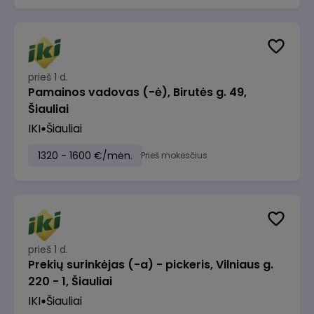
prieš 1 d.
Pamainos vadovas (-ė), Birutės g. 49,
Šiauliai
IKI
Šiauliai
1320 - 1600 €/mėn.
Prieš mokesčius
prieš 1 d.
Prekių surinkėjas (-a) - pickeris, Vilniaus g.
220 - 1, Šiauliai
IKI
Šiauliai