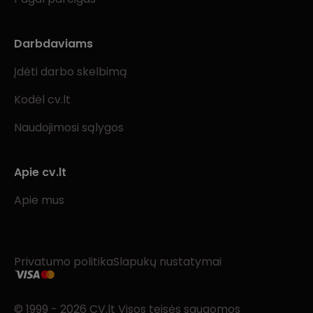
Darbdaviams
Įdėti darbo skelbimą
Kodėl cv.lt
Naudojimosi sąlygos
Apie cv.lt
Apie mus
Privatumo politika
Slapukų nustatymai
© 1999 - 2026 CV.lt Visos teisės saugomos