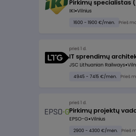
Pirkimų specialistas 
IKI
Vilnius
1600 - 1900 €/mėn.
Prieš m
prieš 1 d.
IT sprendimų architekt
JSC Lithuanian Railways
Viln
4945 - 7415 €/mėn.
Prieš 
prieš 1 d.
Pirkimų projektų vad
EPSO-G
Vilnius
2900 - 4300 €/mėn.
Prieš 