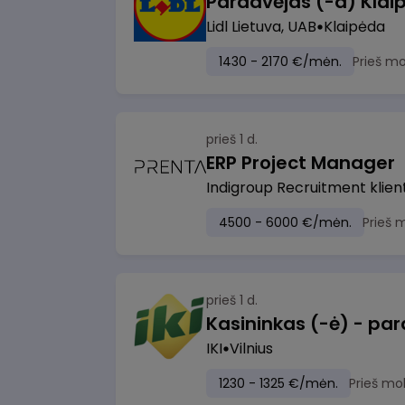
Pardavėjas (-a) Klaip
Lidl Lietuva, UAB
Klaipėda
1430 - 2170 €/mėn.
Prieš m
prieš 1 d.
ERP Project Manager
Indigroup Recruitment klien
4500 - 6000 €/mėn.
Prieš 
prieš 1 d.
IKI
Vilnius
1230 - 1325 €/mėn.
Prieš mo