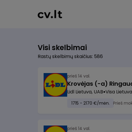
Visi skelbimai
Rastų skelbimų skaičius: 586
prieš 14 val.
Lidl Lietuva, UAB
Visa Lietuv
1715 - 2170 €/mėn.
Prieš mo
prieš 14 val.