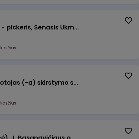
Prekių surinkėjas (-a) - pickeris, Senasis Ukmergės kelias 8, Avižieniai
okesčius
Užsakymų komplektuotojas (-a) skirstymo sandėlyje
okesčius
Pamainos vadovas (-ė), J. Basanavičiaus g. 6, Jonava