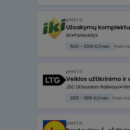
prieš 1 d.
IKI
Panevėžys
1500 - 2300 €/mėn.
Prieš m
prieš 1 d.
JSC Lithuanian Railways
Viln
2610 - 3910 €/mėn.
Prieš m
prieš 1 d.