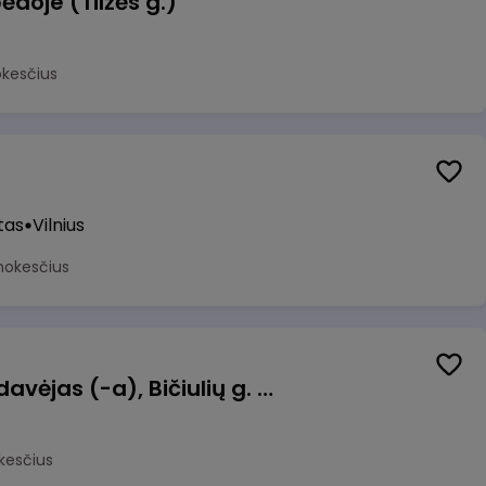
ėdoje (Tilžės g.)
okesčius
tas
Vilnius
mokesčius
Kasininkas (-ė) - pardavėjas (-a), Bičiulių g. 36, Bukiškis, Vilnius
kesčius