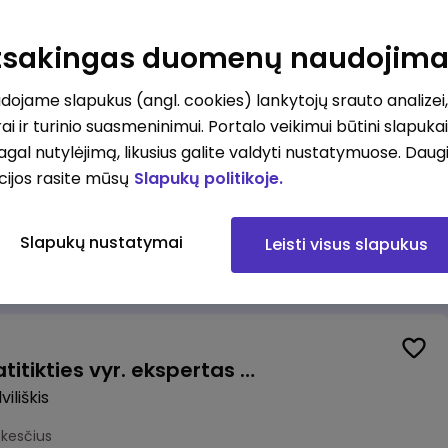
Valytojas (-a) Marijampolėje (Palangos g.) (0,25 etatu)
ė
Atsakingas duomenų naudojim
esčius
ojame slapukus (angl. cookies) lankytojų srauto analizei,
ai ir turinio suasmeninimui. Portalo veikimui būtini slapuka
pagal nutylėjimą, likusius galite valdyti nustatymuose. Daug
cijos rasite mūsų
Slapukų politikoje.
Talent Development Project Manager (fixed term - 1.5 years)
Slapukų nustatymai
Leisti visus slapukus
us
Veiklos užtikrinimo ir atitikties vyr. ekspertas (-ė) (Radviliškis) (Radviliškis, LT)
iliškis
okesčius