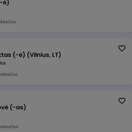
(-ė)
okesčius
as (-ė) (Vilnius, LT)
ius
mokesčius
ovė (-as)
mokesčius