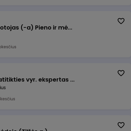
Užsakymų komplektuotojas (-a) Pieno ir mėsos sandėlyje
okesčius
Veiklos užtikrinimo ir atitikties vyr. ekspertas (-ė) (Vilnius, LT)
ius
okesčius