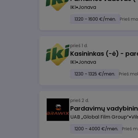
IKI
Jonava
1320 - 1600 €/mėn.
Prieš m
prieš 1 d.
IKI
Jonava
1230 - 1325 €/mėn.
Prieš mo
prieš 2 d.
UAB „Global Film Group“
Vil
1200 - 4000 €/mėn.
Prieš m