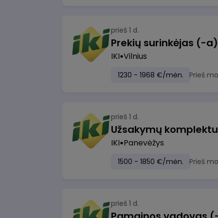
prieš 1 d.
IKI
Vilnius
1230 - 1968 €/mėn.
Prieš m
prieš 1 d.
IKI
Panevėžys
1500 - 1850 €/mėn.
Prieš m
prieš 1 d.