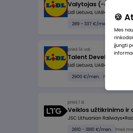
Lidl Lietuva, UAB
Marijampol
🍪 
289 - 337 €/mėn.
Prieš mok
Mes naud
rinkodar
įjungti 
prieš 14 val.
informa
Lidl Lietuva, UAB
Vilnius
2900 €/mėn.
Prieš mokesči
prieš 1 d.
JSC Lithuanian Railways
Radv
2610 - 3910 €/mėn.
Prieš m