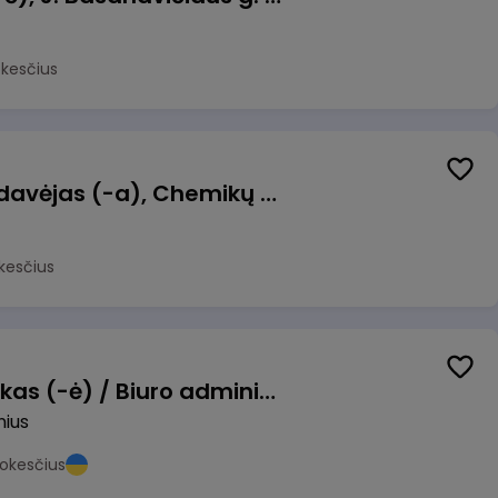
okesčius
Kasininkas (-ė) - pardavėjas (-a), Chemikų g. 1, Jonava
kesčius
Pardavimų vadybininkas (-ė) / Biuro administratorius (-ė) (B2B)
nius
okesčius