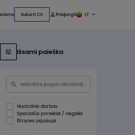
aviams
Sukurti CV
Prisijungti
LT
Išsami paieška
Nuotolinis darbas
Specialūs poreikiai / negalia
Вітаємо українців