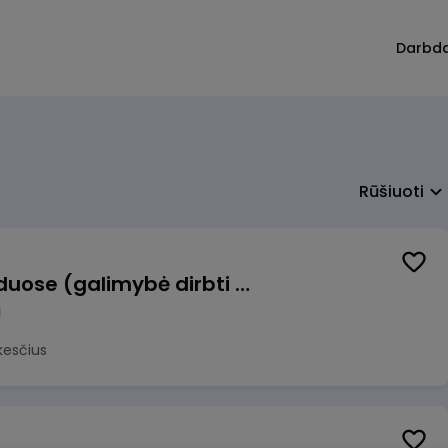
Darbd
Rūšiuoti
Krovėjas (-a) Ringauduose (galimybė dirbti nepilnu etatu)
a
kesčius