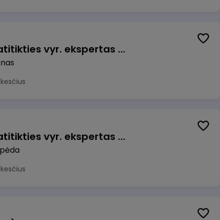
Veiklos užtikrinimo ir atitikties vyr. ekspertas (-ė) (Kaunas) (Kaunas, LT)
unas
okesčius
Veiklos užtikrinimo ir atitikties vyr. ekspertas (-ė) (Klaipėda) (Klaipėda, LT)
ipėda
okesčius