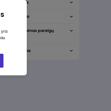
Darbo sritis
as
Darbo vieta
Pageidaujamas pareigų
i yra
lygmuo
iau
Darbo laikas