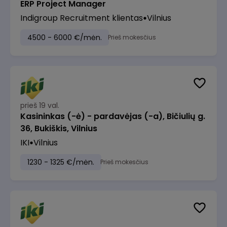
ERP Project Manager
Indigroup Recruitment klientas
Vilnius
4500 - 6000 €/mėn.
Prieš mokesčius
prieš 19 val.
Kasininkas (-ė) - pardavėjas (-a), Bičiulių g.
36, Bukiškis, Vilnius
IKI
Vilnius
1230 - 1325 €/mėn.
Prieš mokesčius