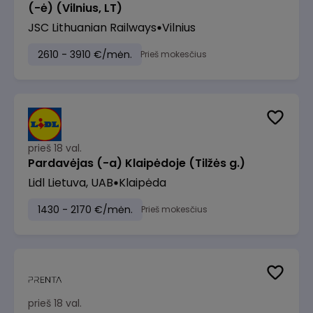
(-ė) (Vilnius, LT)
JSC Lithuanian Railways
Vilnius
2610 - 3910 €/mėn.
Prieš mokesčius
prieš 18 val.
Pardavėjas (-a) Klaipėdoje (Tilžės g.)
Lidl Lietuva, UAB
Klaipėda
1430 - 2170 €/mėn.
Prieš mokesčius
prieš 18 val.