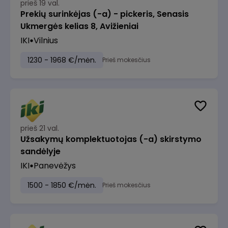
prieš 19 val.
Prekių surinkėjas (-a) - pickeris, Senasis
Ukmergės kelias 8, Avižieniai
IKI
Vilnius
1230 - 1968 €/mėn.
Prieš mokesčius
prieš 21 val.
Užsakymų komplektuotojas (-a) skirstymo
sandėlyje
IKI
Panevėžys
1500 - 1850 €/mėn.
Prieš mokesčius