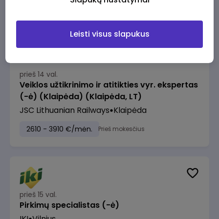
2610 - 3910 €/mėn.
Prieš mokesčius
Leisti visus slapukus
prieš 14 val.
Veiklos užtikrinimo ir atitikties vyr. ekspertas
(-ė) (Klaipėda) (Klaipėda, LT)
JSC Lithuanian Railways
Klaipėda
2610 - 3910 €/mėn.
Prieš mokesčius
prieš 15 val.
Pirkimų specialistas (-ė)
IKI
Vilnius