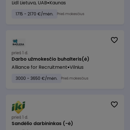
Lidl Lietuva, UAB
Kaunas
1715 - 2170 €/mėn.
Prieš mokesčius
prieš 1 d.
Darbo užmokesčio buhalteris(ė)
Alliance for Recruitment
Vilnius
3000 - 3650 €/mėn.
Prieš mokesčius
prieš 1 d.
Sandėlio darbininkas (-ė)