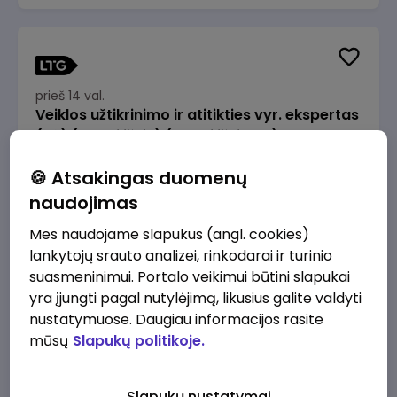
prieš 14 val.
Veiklos užtikrinimo ir atitikties vyr. ekspertas
(-ė) (Radviliškis) (Radviliškis, LT)
JSC Lithuanian Railways
Radviliškis
🍪 Atsakingas duomenų
2610 - 3910 €/mėn.
Prieš mokesčius
naudojimas
Mes naudojame slapukus (angl. cookies)
lankytojų srauto analizei, rinkodarai ir turinio
suasmeninimui. Portalo veikimui būtini slapukai
yra įjungti pagal nutylėjimą, likusius galite valdyti
prieš 14 val.
nustatymuose. Daugiau informacijos rasite
Veiklos užtikrinimo ir atitikties vyr. ekspertas
mūsų
Slapukų politikoje.
(-ė) (Kaunas) (Kaunas, LT)
JSC Lithuanian Railways
Kaunas
Slapukų nustatymai