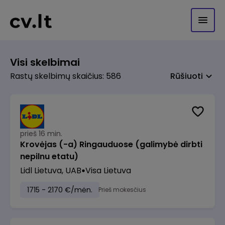
Visi skelbimai
Rastų skelbimų skaičius: 586
Rūšiuoti
prieš 16 min.
Krovėjas (-a) Ringauduose (galimybė dirbti
nepilnu etatu)
Lidl Lietuva, UAB
Visa Lietuva
1715 - 2170 €/mėn.
Prieš mokesčius