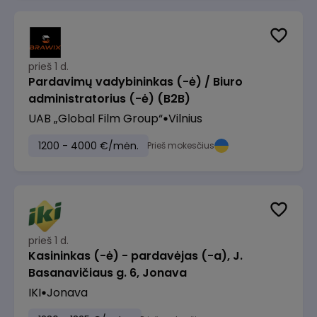
prieš 1 d.
Pardavimų vadybininkas (-ė) / Biuro
administratorius (-ė) (B2B)
UAB „Global Film Group“
Vilnius
1200 - 4000 €/mėn.
Prieš mokesčius
prieš 1 d.
Kasininkas (-ė) - pardavėjas (-a), J.
Basanavičiaus g. 6, Jonava
IKI
Jonava