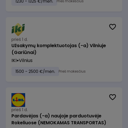
1230 - 1325 €/mėn.
Prieš mokesčius
prieš 1 d.
Užsakymų komplektuotojas (-a) Vilniuje
(Gariūnai)
IKI
Vilnius
1500 - 2500 €/mėn.
Prieš mokesčius
prieš 1 d.
Pardavėjas (-a) naujoje parduotuvėje
Rokeliuose (NEMOKAMAS TRANSPORTAS)