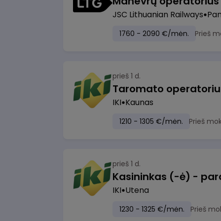
JSC Lithuanian Railways
Pan
1760 - 2090 €/mėn.
Prieš m
prieš 1 d.
IKI
Kaunas
1210 - 1305 €/mėn.
Prieš mo
prieš 1 d.
IKI
Utena
1230 - 1325 €/mėn.
Prieš mo