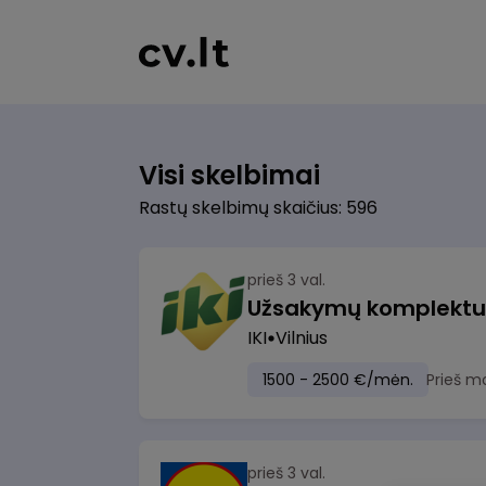
Visi skelbimai
Rastų skelbimų skaičius: 596
prieš 3 val.
IKI
Vilnius
1500 - 2500 €/mėn.
Prieš m
prieš 3 val.