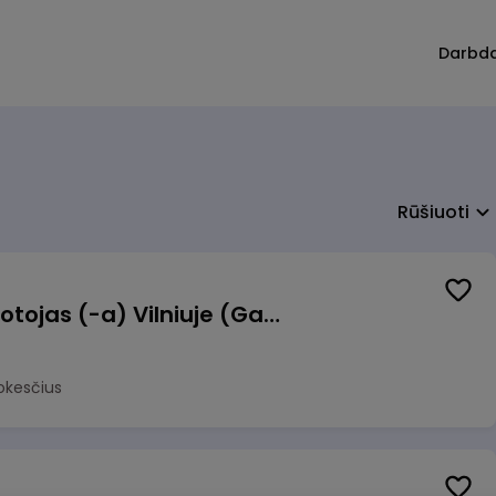
Darbd
Rūšiuoti
Užsakymų komplektuotojas (-a) Vilniuje (Gariūnai)
okesčius