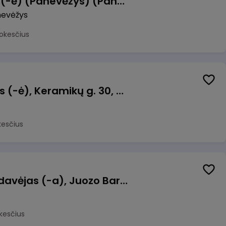
Manevrų operatorius (-ė) (Panevėžys) (Panevėžys, LT)
evėžys
okesčius
Taromato operatorius (-ė), Keramikų g. 30, Neveronys
kesčius
Kasininkas (-ė) - pardavėjas (-a), Juozo Bartašiaus g. 1, Utena
kesčius