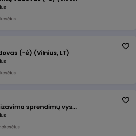
ius
okesčius
ovas (-ė) (Vilnius, LT)
ius
okesčius
Vyriausiasis automatizavimo sprendimų vystytojas (-a) (Vilnius, LT)
ius
mokesčius