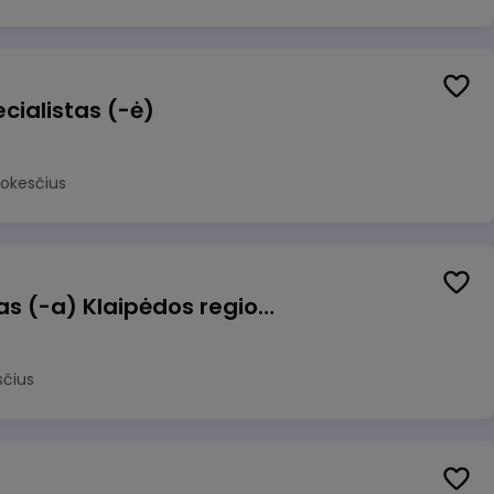
cialistas (-ė)
mokesčius
Pagalbinis darbuotojas (-a) Klaipėdos regioninėje kepykloje (indų plovime)
sčius