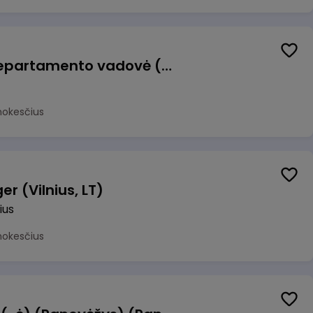
Veiklos atsparumo departamento vadovė (-as)
mokesčius
r (Vilnius, LT)
ius
mokesčius