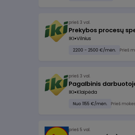
prieš 3 val.
Prekybos procesų spe
IKI
Vilnius
2200 - 2500 €/mėn.
Prieš 
prieš 3 val.
IKI
Klaipėda
Nuo 1155 €/mėn.
Prieš moke
prieš 5 val.