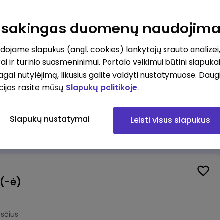
Pardavėjas (-a) naujoje parduotuvėje Rokeliuose (NEMOKAMAS TRANSPORTAS)
Atsakingas duomenų naudojim
kesčius
ojame slapukus (angl. cookies) lankytojų srauto analizei,
ai ir turinio suasmeninimui. Portalo veikimui būtini slapuka
pagal nutylėjimą, likusius galite valdyti nustatymuose. Daug
cijos rasite mūsų
Slapukų politikoje.
halteris(ė)
lnius
Slapukų nustatymai
Leisti visus slapukus
mokesčius
 (-ė)
sčius