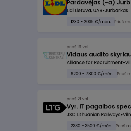
Pardavėjas (-a) Jurb
Lidl Lietuva, UAB
Jurbarkas
1230 - 2035 €/mėn.
Prieš m
prieš 19 val.
Vidaus audito skyria
Alliance for Recruitment
Vi
6200 - 7800 €/mėn.
Prieš 
prieš 21 val.
Vyr. IT pagalbos speci
JSC Lithuanian Railways
Viln
2330 - 3500 €/mėn.
Prieš m