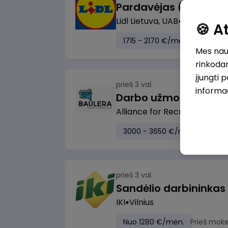
Lidl Lietuva, UAB
Kaunas
🍪 
1715 - 2170 €/mėn.
Prieš mo
Mes naud
rinkodar
įjungti 
prieš 3 val.
informa
Darbo užmokesčio bu
Alliance for Recruitment
Vi
3000 - 3650 €/mėn.
Prieš 
prieš 3 val.
Sandėlio darbininkas
IKI
Vilnius
Nuo 1280 €/mėn.
Prieš moke