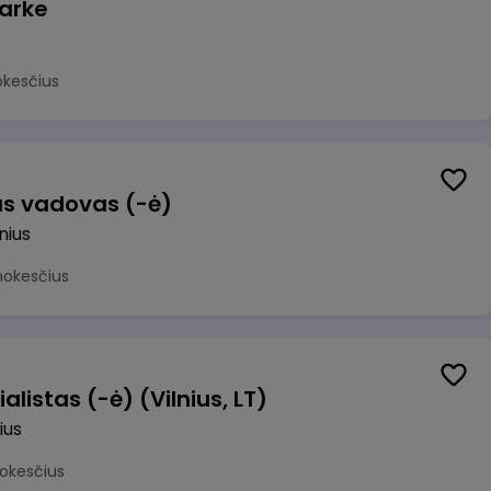
arke
okesčius
us vadovas (-ė)
lnius
mokesčius
alistas (-ė) (Vilnius, LT)
ius
okesčius