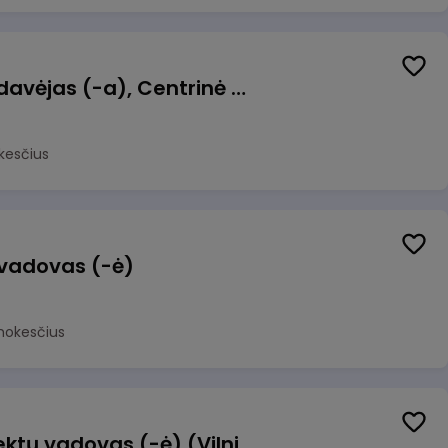
Kasininkas (-ė) - pardavėjas (-a), Centrinė g. 62, Galgiai
kesčius
 vadovas (-ė)
mokesčius
Transformacijos projektų vadovas (-ė) (Vilnius, LT)