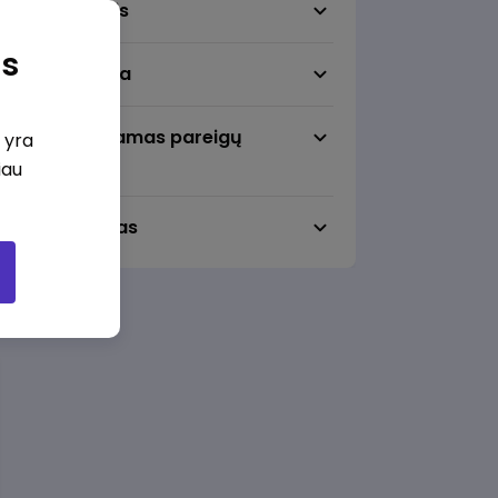
Darbo sritis
as
Darbo vieta
Pageidaujamas pareigų
i yra
lygmuo
iau
Darbo laikas