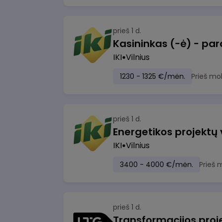
prieš 1 d.
IKI
Vilnius
1230 - 1325 €/mėn.
Prieš mo
prieš 1 d.
Energetikos projektų
IKI
Vilnius
3400 - 4000 €/mėn.
Prieš 
prieš 1 d.