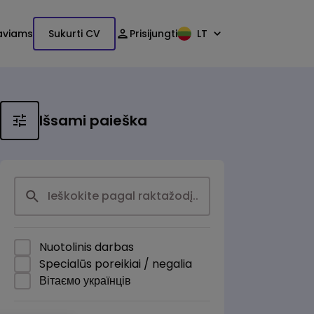
aviams
Sukurti CV
Prisijungti
LT
Išsami paieška
Nuotolinis darbas
Specialūs poreikiai / negalia
Вітаємо українців