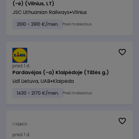
(-ė) (Vilnius, LT)
JSC Lithuanian Railways
Vilnius
2610 - 3910 €/mėn.
Prieš mokesčius
prieš 1 d.
Pardavėjas (-a) Klaipėdoje (Tilžės g.)
Lidl Lietuva, UAB
Klaipėda
1430 - 2170 €/mėn.
Prieš mokesčius
prieš 1 d.