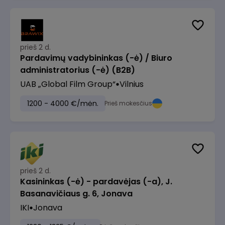
prieš 2 d.
Pardavimų vadybininkas (-ė) / Biuro
administratorius (-ė) (B2B)
UAB „Global Film Group“
Vilnius
1200 - 4000 €/mėn.
Prieš mokesčius
prieš 2 d.
Kasininkas (-ė) - pardavėjas (-a), J.
Basanavičiaus g. 6, Jonava
IKI
Jonava