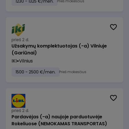
1230 - 1325 €/mėn.
Prieš mokesčius
prieš 2 d.
Užsakymų komplektuotojas (-a) Vilniuje
(Gariūnai)
IKI
Vilnius
1500 - 2500 €/mėn.
Prieš mokesčius
prieš 2 d.
Pardavėjas (-a) naujoje parduotuvėje
Rokeliuose (NEMOKAMAS TRANSPORTAS)