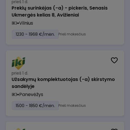
prieš 1 d.
Prekių surinkėjas (-a) - pickeris, Senasis
Ukmergės kelias 8, Avižieniai
IKI
Vilnius
1230 - 1968 €/mėn.
Prieš mokesčius
prieš 1 d.
Užsakymų komplektuotojas (-a) skirstymo
sandėlyje
IKI
Panevėžys
1500 - 1850 €/mėn.
Prieš mokesčius