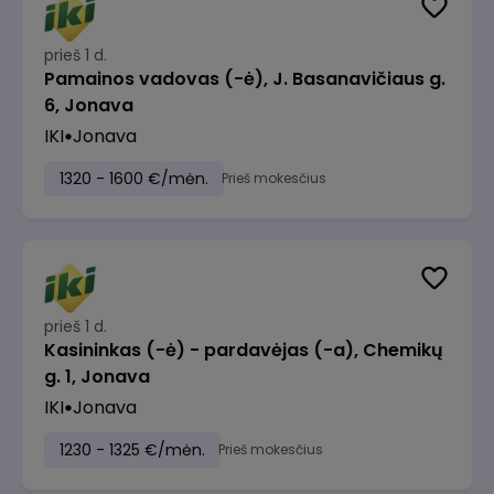
prieš 1 d.
Pamainos vadovas (-ė), J. Basanavičiaus g.
6, Jonava
IKI
Jonava
1320 - 1600 €/mėn.
Prieš mokesčius
prieš 1 d.
Kasininkas (-ė) - pardavėjas (-a), Chemikų
g. 1, Jonava
IKI
Jonava
1230 - 1325 €/mėn.
Prieš mokesčius