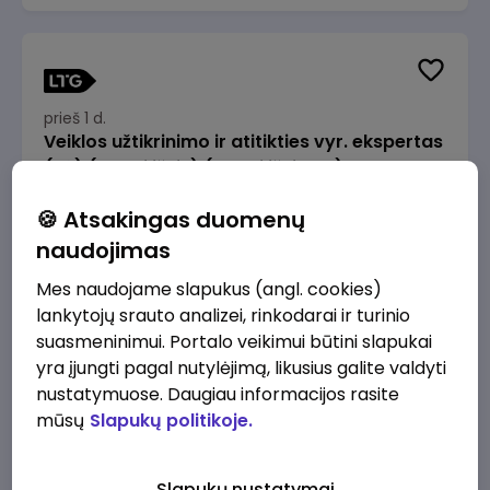
prieš 1 d.
Veiklos užtikrinimo ir atitikties vyr. ekspertas
(-ė) (Radviliškis) (Radviliškis, LT)
JSC Lithuanian Railways
Radviliškis
🍪 Atsakingas duomenų
2610 - 3910 €/mėn.
Prieš mokesčius
naudojimas
Mes naudojame slapukus (angl. cookies)
lankytojų srauto analizei, rinkodarai ir turinio
suasmeninimui. Portalo veikimui būtini slapukai
yra įjungti pagal nutylėjimą, likusius galite valdyti
prieš 1 d.
nustatymuose. Daugiau informacijos rasite
Veiklos užtikrinimo ir atitikties vyr. ekspertas
mūsų
Slapukų politikoje.
(-ė) (Kaunas) (Kaunas, LT)
JSC Lithuanian Railways
Kaunas
Slapukų nustatymai