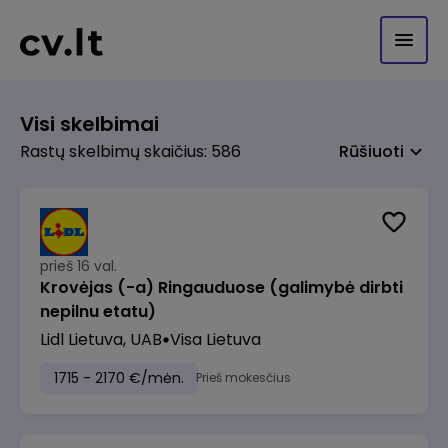
Visi skelbimai
Rastų skelbimų skaičius: 586
Rūšiuoti
prieš 16 val.
Krovėjas (-a) Ringauduose (galimybė dirbti
nepilnu etatu)
Lidl Lietuva, UAB
Visa Lietuva
1715 - 2170 €/mėn.
Prieš mokesčius