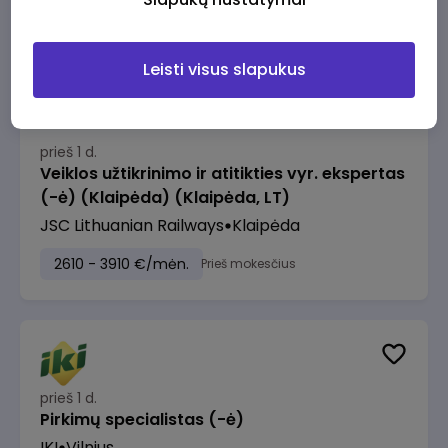
2610 - 3910 €/mėn.
Prieš mokesčius
Leisti visus slapukus
prieš 1 d.
Veiklos užtikrinimo ir atitikties vyr. ekspertas
(-ė) (Klaipėda) (Klaipėda, LT)
JSC Lithuanian Railways
Klaipėda
2610 - 3910 €/mėn.
Prieš mokesčius
prieš 1 d.
Pirkimų specialistas (-ė)
IKI
Vilnius