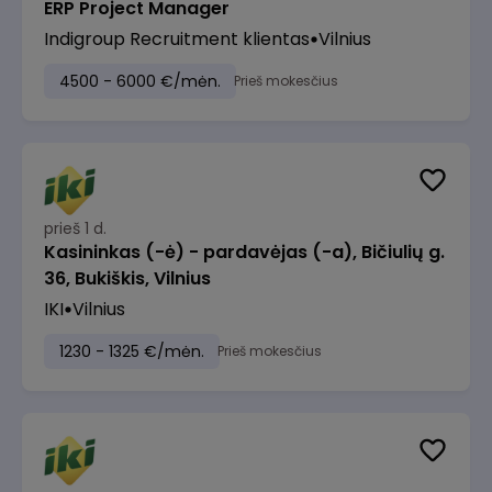
ERP Project Manager
Indigroup Recruitment klientas
Vilnius
4500 - 6000 €/mėn.
Prieš mokesčius
prieš 1 d.
Kasininkas (-ė) - pardavėjas (-a), Bičiulių g.
36, Bukiškis, Vilnius
IKI
Vilnius
1230 - 1325 €/mėn.
Prieš mokesčius