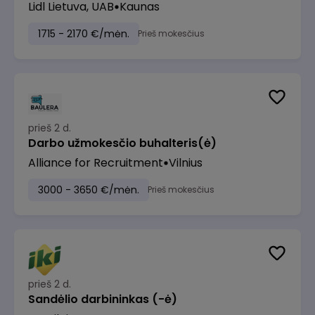
Lidl Lietuva, UAB
Kaunas
1715 - 2170 €/mėn.
Prieš mokesčius
prieš 2 d.
Darbo užmokesčio buhalteris(ė)
Alliance for Recruitment
Vilnius
3000 - 3650 €/mėn.
Prieš mokesčius
prieš 2 d.
Sandėlio darbininkas (-ė)