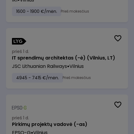
1600 - 1900 €/mėn.
Prieš mokesčius
prieš 1 d.
IT sprendimų architektas (-ė) (Vilnius, LT)
JSC Lithuanian Railways
Vilnius
4945 - 7415 €/mėn.
Prieš mokesčius
prieš 1 d.
Pirkimų projektų vadovė (-as)
EPSO-G
Vilnius