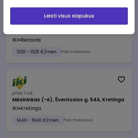
Leisti visus slapukus
prieš 1 val.
Kasininkas (-ė) - pardavėjas (-a), Plungės
g. 1, Rietavas
IKI
Rietavas
1230 - 1325 €/mėn.
Prieš mokesčius
prieš 1 val.
Mėsininkas (-ė), Šventosios g. 54A, Kretinga
IKI
Kretinga
1440 - 1640 €/mėn.
Prieš mokesčius