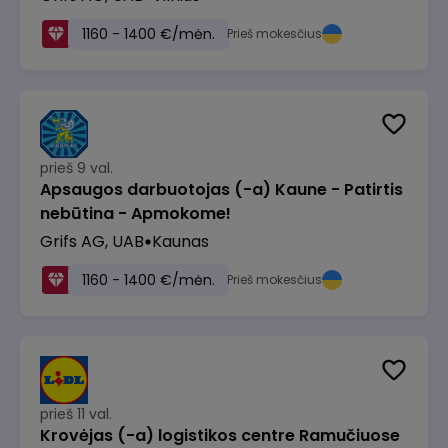
1160 - 1400 €/mėn.
Prieš mokesčius
prieš 9 val.
Apsaugos darbuotojas (-a) Kaune - Patirtis
nebūtina - Apmokome!
Grifs AG, UAB
Kaunas
1160 - 1400 €/mėn.
Prieš mokesčius
prieš 11 val.
Krovėjas (-a) logistikos centre Ramučiuose