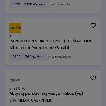
1700 - 2000 €/mėn.
Prieš mokesčius
liko 1 d.
PARDUOTUVĖS DIREKTORIUS (-Ė) ŠIAULIUOSE
Alliance for Recruitment
Šiauliai
2530 - 3160 €/mėn.
Prieš mokesčius
prieš 8 val.
Aktyvių pardavimų vadybininkas (-ė)
EHR MEDIA, UAB
Vilnius