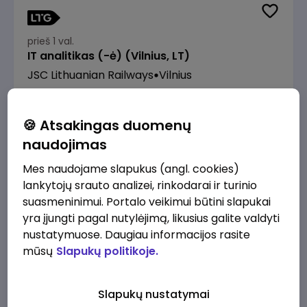
prieš 1 val.
IT analitikas (-ė) (Vilnius, LT)
JSC Lithuanian Railways
Vilnius
2980 - 4470 €/mėn.
Prieš mokesčius
🍪 Atsakingas duomenų
naudojimas
Mes naudojame slapukus (angl. cookies)
lankytojų srauto analizei, rinkodarai ir turinio
prieš 1 val.
suasmeninimui. Portalo veikimui būtini slapukai
Turto apskaitos vadybininkė (-as)
yra įjungti pagal nutylėjimą, likusius galite valdyti
Amber Grid
Vilnius
nustatymuose. Daugiau informacijos rasite
mūsų
Slapukų politikoje.
2400 - 2600 €/mėn.
Prieš mokesčius
Slapukų nustatymai