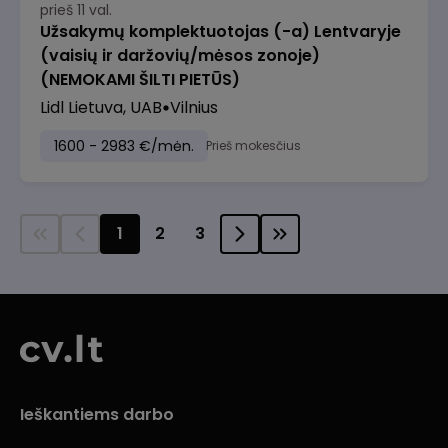
prieš 11 val.
Užsakymų komplektuotojas (-a) Lentvaryje
(vaisių ir daržovių/mėsos zonoje)
(NEMOKAMI ŠILTI PIETŪS)
Lidl Lietuva, UAB
Vilnius
1600 - 2983 €/mėn.
Prieš mokesčius
1
2
3
Ieškantiems darbo