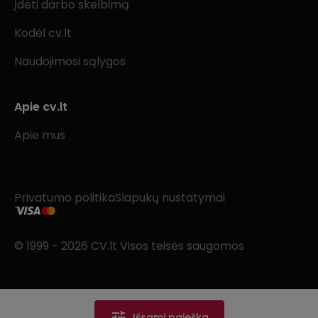
Įdėti darbo skelbimą
Kodėl cv.lt
Naudojimosi sąlygos
Apie cv.lt
Apie mus
Privatumo politika
Slapukų nustatymai
© 1999 - 2026 CV.lt Visos teisės saugomos
Išsami paieška