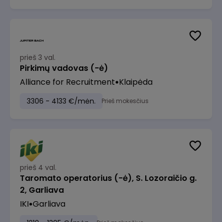
prieš 3 val.
Pirkimų vadovas (-ė)
Alliance for Recruitment
Klaipėda
3306 - 4133 €/mėn.
Prieš mokesčius
prieš 4 val.
Taromato operatorius (-ė), S. Lozoraičio g.
2, Garliava
IKI
Garliava