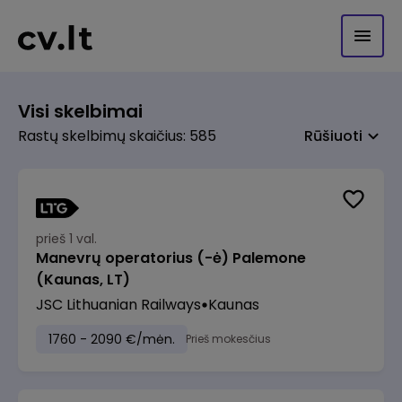
Visi skelbimai
Rastų skelbimų skaičius: 585
Rūšiuoti
prieš 1 val.
Manevrų operatorius (-ė) Palemone
(Kaunas, LT)
JSC Lithuanian Railways
Kaunas
1760 - 2090 €/mėn.
Prieš mokesčius