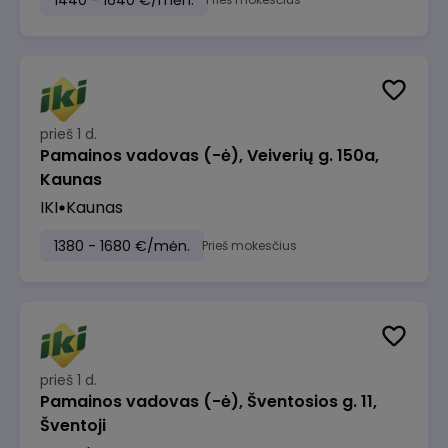
1440 - 1640 €/mėn.
prieš 1 d.
Pamainos vadovas (-ė), Veiverių g. 150a,
Kaunas
IKI
Kaunas
1380 - 1680 €/mėn.
Prieš mokesčius
prieš 1 d.
Pamainos vadovas (-ė), Šventosios g. 11,
Šventoji