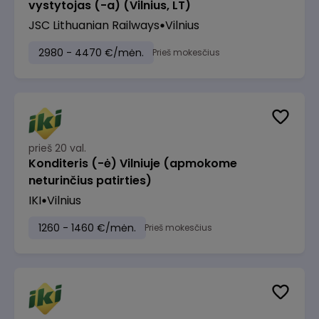
vystytojas (-a) (Vilnius, LT)
JSC Lithuanian Railways
Vilnius
2980 - 4470 €/mėn.
Prieš mokesčius
prieš 20 val.
Konditeris (-ė) Vilniuje (apmokome
neturinčius patirties)
IKI
Vilnius
1260 - 1460 €/mėn.
Prieš mokesčius