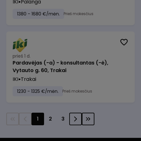
IKI
Palanga
1380 - 1680 €/mėn.
Prieš mokesčius
prieš 1 d.
Pardavėjas (-a) - konsultantas (-ė),
Vytauto g. 60, Trakai
IKI
Trakai
1230 - 1325 €/mėn.
Prieš mokesčius
1
2
3