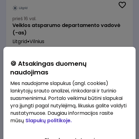
prieš 16 val.
Veiklos atsparumo departamento vadovė
(-as)
Litgrid
Vilnius
7500 - 9600 €/mėn.
Prieš mokesčius
🍪 Atsakingas duomenų
naudojimas
Mes naudojame slapukus (angl. cookies)
lankytojų srauto analizei, rinkodarai ir turinio
prieš 18 val.
suasmeninimui. Portalo veikimui būtini slapukai
Enterprise Risk Manager (Vilnius, LT)
yra įjungti pagal nutylėjimą, likusius galite valdyti
JSC Lithuanian Railways
Vilnius
nustatymuose. Daugiau informacijos rasite
mūsų
Slapukų politikoje.
3200 - 4800 €/mėn.
Prieš mokesčius