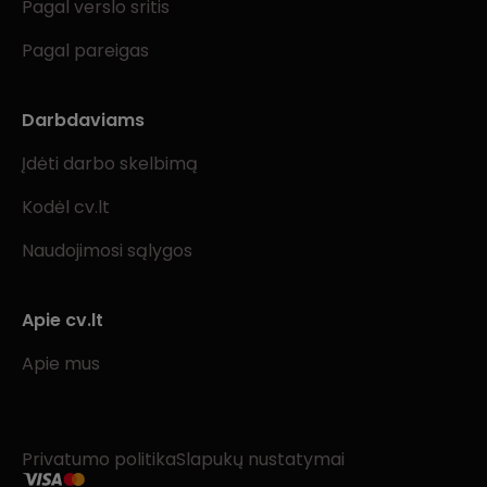
Pagal verslo sritis
Pagal pareigas
Darbdaviams
Įdėti darbo skelbimą
Kodėl cv.lt
Naudojimosi sąlygos
Apie cv.lt
Apie mus
Privatumo politika
Slapukų nustatymai