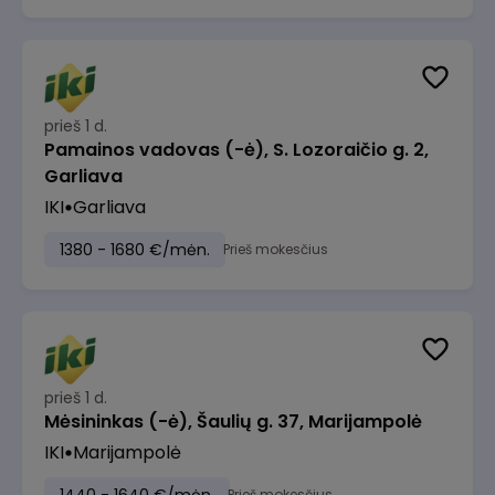
prieš 1 d.
Pamainos vadovas (-ė), S. Lozoraičio g. 2,
Garliava
IKI
Garliava
1380 - 1680 €/mėn.
Prieš mokesčius
prieš 1 d.
Mėsininkas (-ė), Šaulių g. 37, Marijampolė
IKI
Marijampolė
Prieš mokesčius