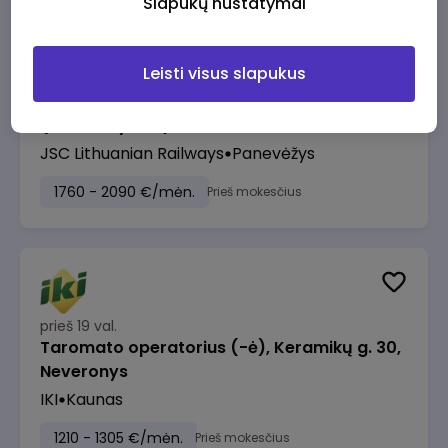
Slapukų nustatymai
Leisti visus slapukus
prieš 18 val.
Manevrų operatorius (-ė) (Panevėžys)
(Panevėžys, LT)
JSC Lithuanian Railways
Panevėžys
1760 - 2090 €/mėn.
Prieš mokesčius
prieš 19 val.
Taromato operatorius (-ė), Keramikų g. 30,
Neveronys
IKI
Kaunas
1210 - 1305 €/mėn.
Prieš mokesčius