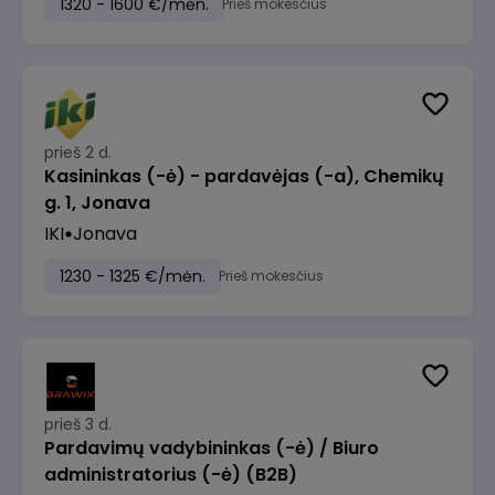
1320 - 1600 €/mėn.
Prieš mokesčius
prieš 2 d.
Kasininkas (-ė) - pardavėjas (-a), Chemikų
g. 1, Jonava
IKI
Jonava
1230 - 1325 €/mėn.
Prieš mokesčius
prieš 3 d.
Pardavimų vadybininkas (-ė) / Biuro
administratorius (-ė) (B2B)