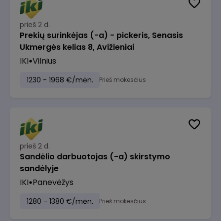
prieš 2 d.
Prekių surinkėjas (-a) - pickeris, Senasis
Ukmergės kelias 8, Avižieniai
IKI
Vilnius
1230 - 1968 €/mėn.
Prieš mokesčius
prieš 2 d.
Sandėlio darbuotojas (-a) skirstymo
sandėlyje
IKI
Panevėžys
1280 - 1380 €/mėn.
Prieš mokesčius