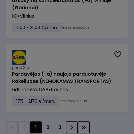
Užsakymų komplektuotojas (-a) Vilniuje
(Gariūnai)
IKI
Vilnius
1500 - 2500 €/mėn.
Prieš mokesčius
prieš 3 d.
Pardavėjas (-a) naujoje parduotuvėje
Rokeliuose (NEMOKAMAS TRANSPORTAS)
Lidl Lietuva, UAB
Kaunas
1715 - 2170 €/mėn.
Prieš mokesčius
1
2
3