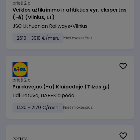
prieš 2 d.
Veiklos užtikrinimo ir atitikties vyr. ekspertas
(-ė) (Vilnius, LT)
JSC Lithuanian Railways
Vilnius
2610 - 3910 €/mėn.
Prieš mokesčius
prieš 2 d.
Pardavėjas (-a) Klaipėdoje (Tilžės g.)
Lidl Lietuva, UAB
Klaipėda
1430 - 2170 €/mėn.
Prieš mokesčius