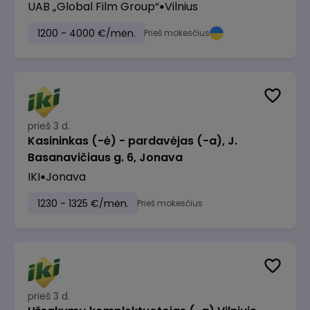
UAB „Global Film Group“
Vilnius
1200 - 4000 €/mėn.
Prieš mokesčius
prieš 3 d.
Kasininkas (-ė) - pardavėjas (-a), J.
Basanavičiaus g. 6, Jonava
IKI
Jonava
1230 - 1325 €/mėn.
Prieš mokesčius
prieš 3 d.