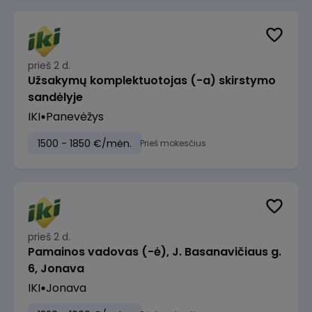
prieš 2 d.
Užsakymų komplektuotojas (-a) skirstymo
sandėlyje
IKI
Panevėžys
1500 - 1850 €/mėn.
Prieš mokesčius
prieš 2 d.
Pamainos vadovas (-ė), J. Basanavičiaus g.
6, Jonava
IKI
Jonava