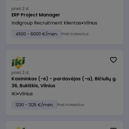
prieš 2 d.
ERP Project Manager
Indigroup Recruitment klientas
Vilnius
4500 - 6000 €/mėn.
Prieš mokesčius
prieš 2 d.
Kasininkas (-ė) - pardavėjas (-a), Bičiulių g.
36, Bukiškis, Vilnius
IKI
Vilnius
1230 - 1325 €/mėn.
Prieš mokesčius