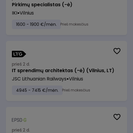
Pirkimų specialistas (-ė)
IKI
Vilnius
1600 - 1900 €/mėn.
Prieš mokesčius
prieš 2 d.
IT sprendimų architektas (-ė) (Vilnius, LT)
JSC Lithuanian Railways
Vilnius
4945 - 7415 €/mėn.
Prieš mokesčius
prieš 2 d.