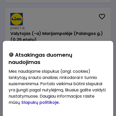
prieš 1 d.
Valytojas (-a) Marijampolėje (Palangos g.)
(0,25 etatu)
Lidl Lietuva, UAB
Marijampolė
🍪 Atsakingas duomenų
289 - 337 €/mėn.
Prieš mokesčius
naudojimas
Mes naudojame slapukus (angl. cookies)
lankytojų srauto analizei, rinkodarai ir turinio
suasmeninimui. Portalo veikimui būtini slapukai
yra įjungti pagal nutylėjimą, likusius galite valdyti
prieš 1 d.
nustatymuose. Daugiau informacijos rasite
Talent Development Project Manager (fixed
mūsų
Slapukų politikoje.
term - 1.5 years)
Lidl Lietuva, UAB
Vilnius