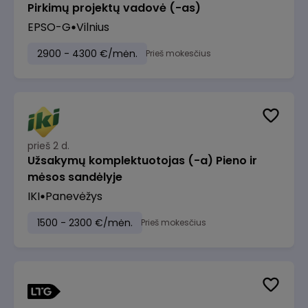
Pirkimų projektų vadovė (-as)
EPSO-G
Vilnius
2900 - 4300 €/mėn.
Prieš mokesčius
prieš 2 d.
Užsakymų komplektuotojas (-a) Pieno ir
mėsos sandėlyje
IKI
Panevėžys
1500 - 2300 €/mėn.
Prieš mokesčius