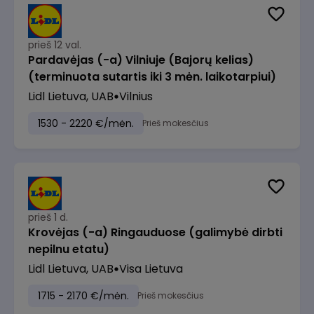
prieš 12 val.
Pardavėjas (-a) Vilniuje (Bajorų kelias)
(terminuota sutartis iki 3 mėn. laikotarpiui)
Lidl Lietuva, UAB
Vilnius
1530 - 2220 €/mėn.
Prieš mokesčius
prieš 1 d.
Krovėjas (-a) Ringauduose (galimybė dirbti
nepilnu etatu)
Lidl Lietuva, UAB
Visa Lietuva
1715 - 2170 €/mėn.
Prieš mokesčius