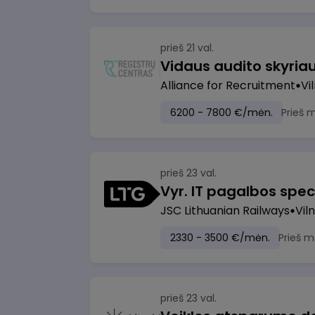
prieš 21 val.
Vidaus audito skyria
Alliance for Recruitment
Vi
6200 - 7800 €/mėn.
Prieš 
prieš 23 val.
Vyr. IT pagalbos speci
JSC Lithuanian Railways
Viln
2330 - 3500 €/mėn.
Prieš m
prieš 23 val.