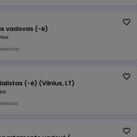
us vadovas (-ė)
lnius
mokesčius
alistas (-ė) (Vilnius, LT)
ius
okesčius