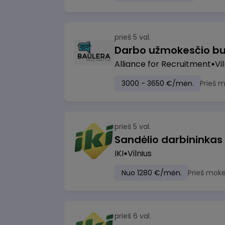
prieš 5 val.
Darbo užmokesčio bu
Alliance for Recruitment
Vi
3000 - 3650 €/mėn.
Prieš 
prieš 5 val.
Sandėlio darbininkas
IKI
Vilnius
Nuo 1280 €/mėn.
Prieš moke
prieš 6 val.