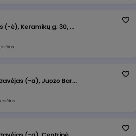
Taromato operatorius (-ė), Keramikų g. 30, Neveronys
kesčius
Kasininkas (-ė) - pardavėjas (-a), Juozo Bartašiaus g. 1, Utena
kesčius
Kasininkas (-ė) - pardavėjas (-a), Centrinė g. 62, Galgiai