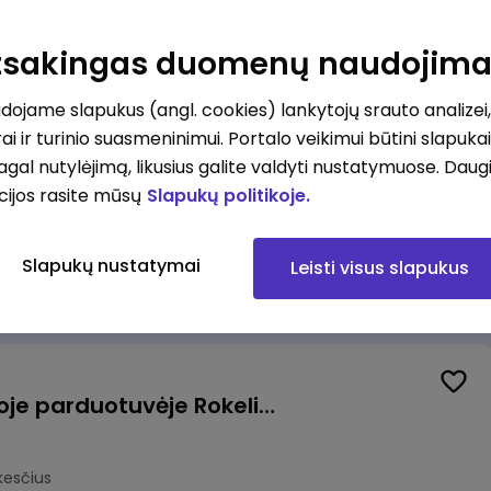
Kasininkas (-ė) - pardavėjas (-a), J. Basanavičiaus g. 6, Jonava
Atsakingas duomenų naudojim
kesčius
ojame slapukus (angl. cookies) lankytojų srauto analizei,
ai ir turinio suasmeninimui. Portalo veikimui būtini slapuka
pagal nutylėjimą, likusius galite valdyti nustatymuose. Daug
cijos rasite mūsų
Slapukų politikoje.
Užsakymų komplektuotojas (-a) Vilniuje (Gariūnai)
Slapukų nustatymai
Leisti visus slapukus
okesčius
Pardavėjas (-a) naujoje parduotuvėje Rokeliuose (NEMOKAMAS TRANSPORTAS)
kesčius