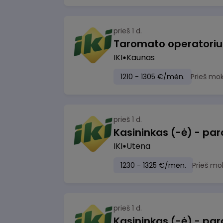
prieš 1 d.
IKI
Kaunas
1210 - 1305 €/mėn.
Prieš mo
prieš 1 d.
IKI
Utena
1230 - 1325 €/mėn.
Prieš mo
prieš 1 d.