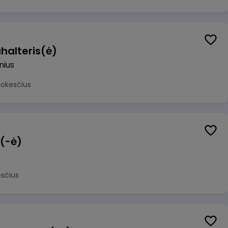
halteris(ė)
lnius
mokesčius
 (-ė)
sčius