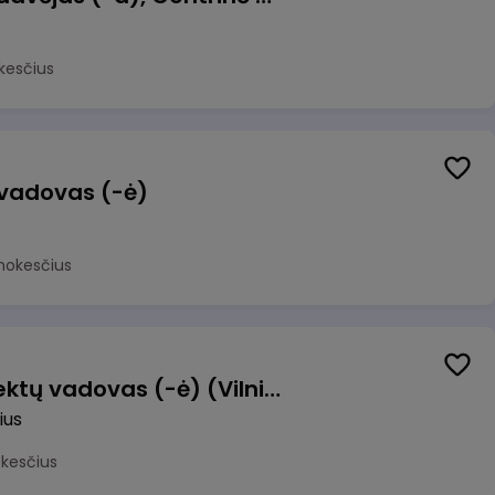
kesčius
 vadovas (-ė)
mokesčius
Transformacijos projektų vadovas (-ė) (Vilnius, LT)
ius
okesčius