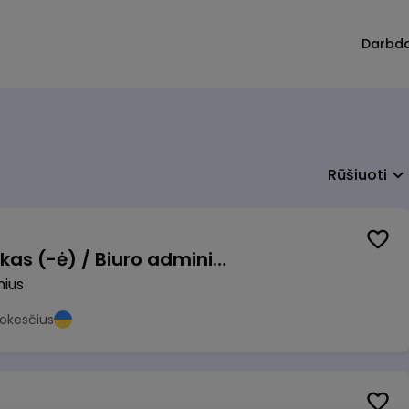
Darbd
Rūšiuoti
Pardavimų vadybininkas (-ė) / Biuro administratorius (-ė) (B2B)
nius
okesčius