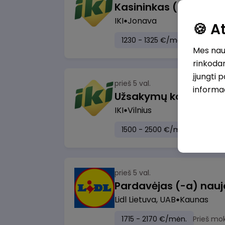
IKI
Jonava
🍪 
1230 - 1325 €/mėn.
Prieš mo
Mes naud
rinkodar
įjungti 
prieš 5 val.
informa
IKI
Vilnius
1500 - 2500 €/mėn.
Prieš m
prieš 5 val.
Lidl Lietuva, UAB
Kaunas
1715 - 2170 €/mėn.
Prieš mo