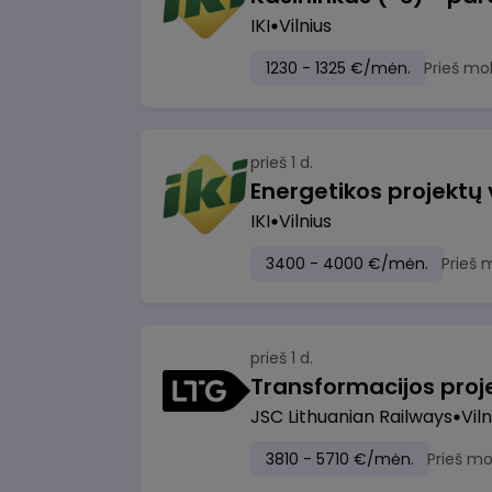
IKI
Vilnius
1230 - 1325 €/mėn.
Prieš mo
prieš 1 d.
Energetikos projektų
IKI
Vilnius
3400 - 4000 €/mėn.
Prieš 
prieš 1 d.
JSC Lithuanian Railways
Viln
3810 - 5710 €/mėn.
Prieš m