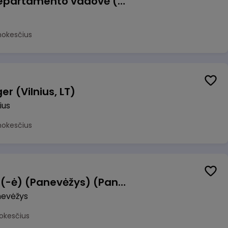
Veiklos atsparumo departamento vadovė (-as)
mokesčius
r (Vilnius, LT)
ius
mokesčius
Manevrų operatorius (-ė) (Panevėžys) (Panevėžys, LT)
evėžys
okesčius