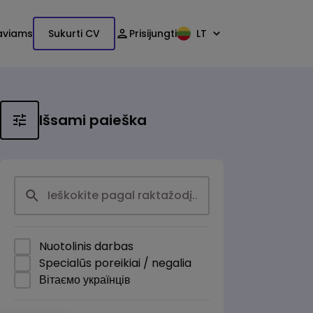
aviams
Sukurti CV
Prisijungti
LT
Išsami paieška
Nuotolinis darbas
Specialūs poreikiai / negalia
Вітаємо українців