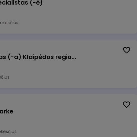
cialistas (-ė)
mokesčius
Pagalbinis darbuotojas (-a) Klaipėdos regioninėje kepykloje (indų plovime)
sčius
arke
okesčius