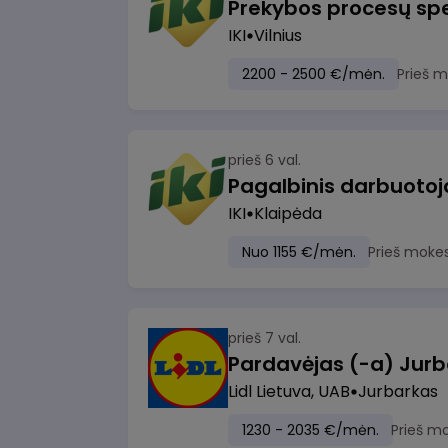
Prekybos procesų spe
IKI
Vilnius
2200 - 2500 €/mėn.
Prieš 
prieš 6 val.
IKI
Klaipėda
Nuo 1155 €/mėn.
Prieš moke
prieš 7 val.
Pardavėjas (-a) Jurb
Lidl Lietuva, UAB
Jurbarkas
1230 - 2035 €/mėn.
Prieš m