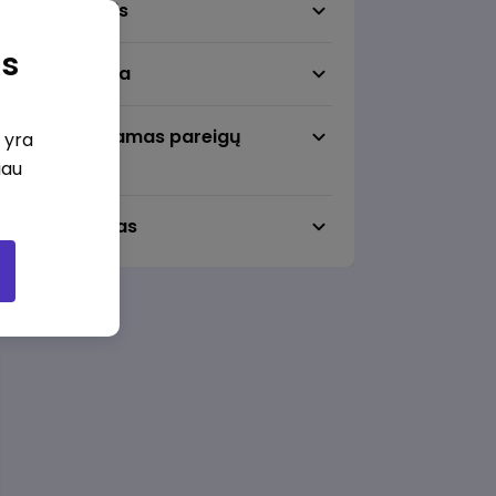
Darbo sritis
as
Darbo vieta
Pageidaujamas pareigų
i yra
lygmuo
iau
Darbo laikas