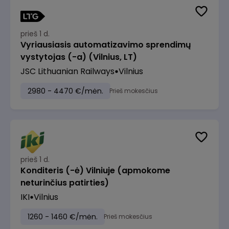
prieš 1 d.
Vyriausiasis automatizavimo sprendimų
vystytojas (-a) (Vilnius, LT)
JSC Lithuanian Railways
Vilnius
2980 - 4470 €/mėn.
Prieš mokesčius
prieš 1 d.
Konditeris (-ė) Vilniuje (apmokome
neturinčius patirties)
IKI
Vilnius
1260 - 1460 €/mėn.
Prieš mokesčius