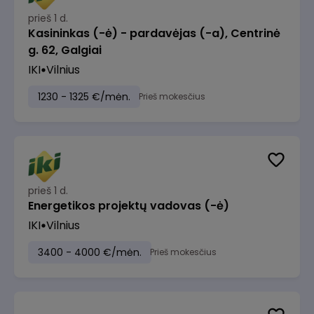
prieš 1 d.
Kasininkas (-ė) - pardavėjas (-a), Centrinė
g. 62, Galgiai
IKI
Vilnius
1230 - 1325 €/mėn.
Prieš mokesčius
prieš 1 d.
Energetikos projektų vadovas (-ė)
IKI
Vilnius
3400 - 4000 €/mėn.
Prieš mokesčius