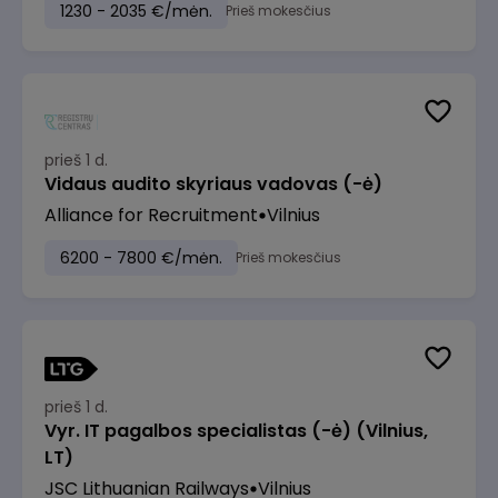
1230 - 2035 €/mėn.
Prieš mokesčius
prieš 1 d.
Vidaus audito skyriaus vadovas (-ė)
Alliance for Recruitment
Vilnius
6200 - 7800 €/mėn.
Prieš mokesčius
prieš 1 d.
Vyr. IT pagalbos specialistas (-ė) (Vilnius,
LT)
JSC Lithuanian Railways
Vilnius