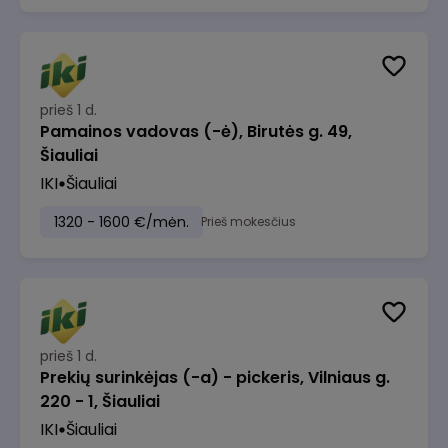
prieš 1 d.
Pamainos vadovas (-ė), Birutės g. 49,
Šiauliai
IKI
Šiauliai
1320 - 1600 €/mėn.
Prieš mokesčius
prieš 1 d.
Prekių surinkėjas (-a) - pickeris, Vilniaus g.
220 - 1, Šiauliai
IKI
Šiauliai