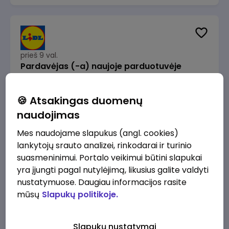
prieš 9 val.
Pardavėjas (-a) naujoje parduotuvėje
Rokeliuose (NEMOKAMAS TRANSPORTAS)
Lidl Lietuva, UAB
Kaunas
🍪 Atsakingas duomenų
1715 - 2170 €/mėn.
Prieš mokesčius
naudojimas
Mes naudojame slapukus (angl. cookies)
lankytojų srauto analizei, rinkodarai ir turinio
suasmeninimui. Portalo veikimui būtini slapukai
yra įjungti pagal nutylėjimą, likusius galite valdyti
prieš 9 val.
nustatymuose. Daugiau informacijos rasite
Darbo užmokesčio buhalteris(ė)
mūsų
Slapukų politikoje.
Alliance for Recruitment
Vilnius
3000 - 3650 €/mėn.
Slapukų nustatymai
Prieš mokesčius