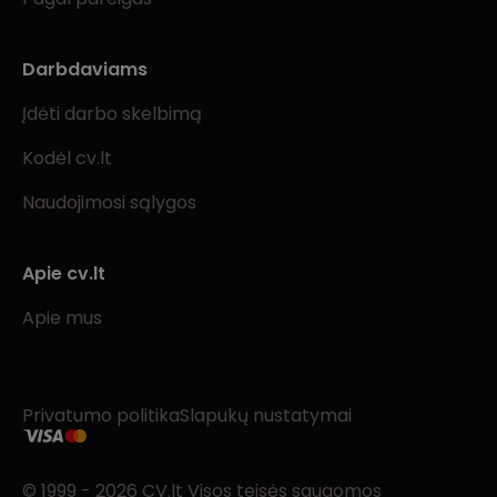
Darbdaviams
Įdėti darbo skelbimą
Kodėl cv.lt
Naudojimosi sąlygos
Apie cv.lt
Apie mus
Privatumo politika
Slapukų nustatymai
© 1999 - 2026 CV.lt Visos teisės saugomos