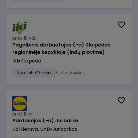
prieš 10 val.
Pagalbinis darbuotojas (-a) Klaipėdos
regioninėje kepykloje (indų plovime)
IKI
Klaipėda
Nuo 1155 €/mėn.
Prieš mokesčius
prieš 11 val.
Pardavėjas (-a) Jurbarke
Lidl Lietuva, UAB
Jurbarkas