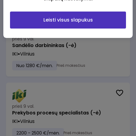
Leisti visus slapukus
prieš 9 val.
Sandėlio darbininkas (-ė)
IKI
Vilnius
Nuo 1280 €/mėn.
Prieš mokesčius
prieš 9 val.
Prekybos procesų specialistas (-ė)
IKI
Vilnius
2200 - 2500 €/mėn.
Prieš mokesčius