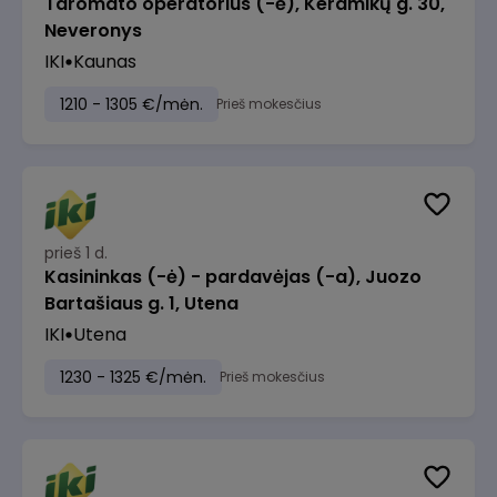
Taromato operatorius (-ė), Keramikų g. 30,
Neveronys
IKI
Kaunas
1210 - 1305 €/mėn.
Prieš mokesčius
prieš 1 d.
Kasininkas (-ė) - pardavėjas (-a), Juozo
Bartašiaus g. 1, Utena
IKI
Utena
1230 - 1325 €/mėn.
Prieš mokesčius