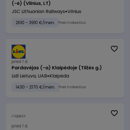
(-ė) (Vilnius, LT)
JSC Lithuanian Railways
Vilnius
2610 - 3910 €/mėn.
Prieš mokesčius
prieš 1 d.
Pardavėjas (-a) Klaipėdoje (Tilžės g.)
Lidl Lietuva, UAB
Klaipėda
1430 - 2170 €/mėn.
Prieš mokesčius
prieš 1 d.