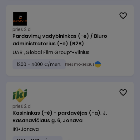
prieš 2 d.
Pardavimų vadybininkas (-ė) / Biuro
administratorius (-ė) (B2B)
UAB „Global Film Group“
Vilnius
1200 - 4000 €/mėn.
Prieš mokesčius
prieš 2 d.
Kasininkas (-ė) - pardavėjas (-a), J.
Basanavičiaus g. 6, Jonava
IKI
Jonava