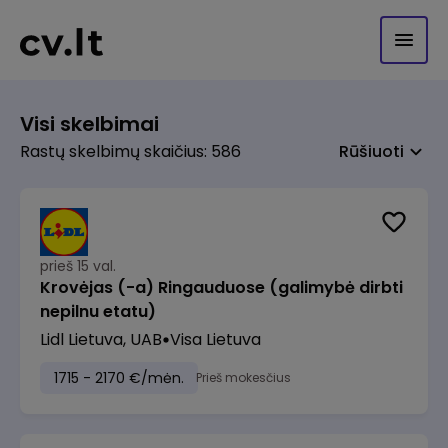
Visi skelbimai
Rastų skelbimų skaičius: 586
Rūšiuoti
prieš 15 val.
Krovėjas (-a) Ringauduose (galimybė dirbti
nepilnu etatu)
Lidl Lietuva, UAB
Visa Lietuva
1715 - 2170 €/mėn.
Prieš mokesčius