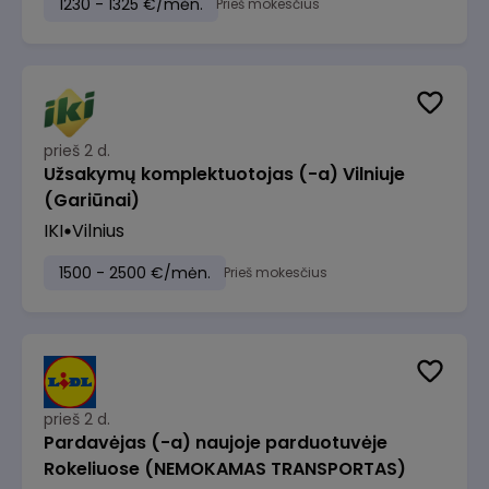
1230 - 1325 €/mėn.
Prieš mokesčius
prieš 2 d.
Užsakymų komplektuotojas (-a) Vilniuje
(Gariūnai)
IKI
Vilnius
1500 - 2500 €/mėn.
Prieš mokesčius
prieš 2 d.
Pardavėjas (-a) naujoje parduotuvėje
Rokeliuose (NEMOKAMAS TRANSPORTAS)