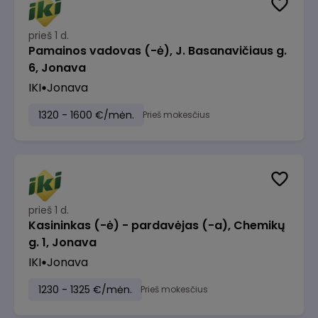
prieš 1 d.
Pamainos vadovas (-ė), J. Basanavičiaus g.
6, Jonava
IKI
Jonava
1320 - 1600 €/mėn.
Prieš mokesčius
prieš 1 d.
Kasininkas (-ė) - pardavėjas (-a), Chemikų
g. 1, Jonava
IKI
Jonava
1230 - 1325 €/mėn.
Prieš mokesčius