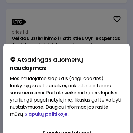
prieš 1 d.
Veiklos užtikrinimo ir atitikties vyr. ekspertas
(-ė) (Radviliškis) (Radviliškis, LT)
JSC Lithuanian Railways
Radviliškis
🍪 Atsakingas duomenų
2610 - 3910 €/mėn.
Prieš mokesčius
naudojimas
Mes naudojame slapukus (angl. cookies)
lankytojų srauto analizei, rinkodarai ir turinio
suasmeninimui. Portalo veikimui būtini slapukai
yra įjungti pagal nutylėjimą, likusius galite valdyti
prieš 1 d.
nustatymuose. Daugiau informacijos rasite
Veiklos užtikrinimo ir atitikties vyr. ekspertas
mūsų
Slapukų politikoje.
(-ė) (Kaunas) (Kaunas, LT)
JSC Lithuanian Railways
Kaunas
Slapukų nustatymai