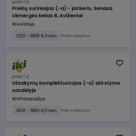
prieš 1 d.
Prekių surinkėjas (-a) - pickeris, Senasis
Ukmergės kelias 8, Avižieniai
IKI
Vilnius
1230 - 1968 €/mėn.
Prieš mokesčius
prieš 1 d.
Užsakymų komplektuotojas (-a) skirstymo
sandėlyje
IKI
Panevėžys
1500 - 1850 €/mėn.
Prieš mokesčius