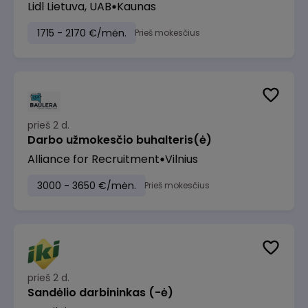
Lidl Lietuva, UAB
Kaunas
1715 - 2170 €/mėn.
Prieš mokesčius
prieš 2 d.
Darbo užmokesčio buhalteris(ė)
Alliance for Recruitment
Vilnius
3000 - 3650 €/mėn.
Prieš mokesčius
prieš 2 d.
Sandėlio darbininkas (-ė)