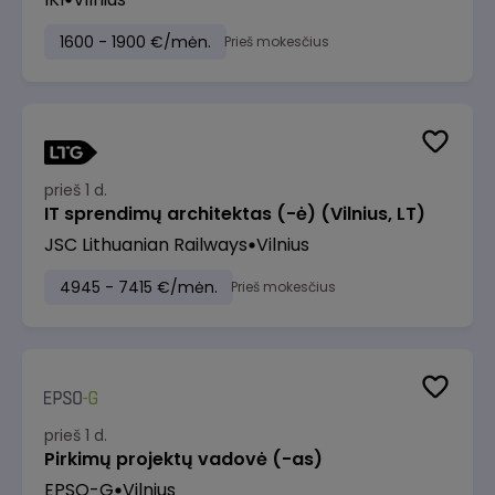
1600 - 1900 €/mėn.
Prieš mokesčius
prieš 1 d.
IT sprendimų architektas (-ė) (Vilnius, LT)
JSC Lithuanian Railways
Vilnius
4945 - 7415 €/mėn.
Prieš mokesčius
prieš 1 d.
Pirkimų projektų vadovė (-as)
EPSO-G
Vilnius