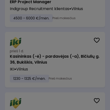
ERP Project Manager
Indigroup Recruitment klientas
Vilnius
4500 - 6000 €/mėn.
Prieš mokesčius
prieš 1 d.
Kasininkas (-ė) - pardavėjas (-a), Bičiulių g.
36, Bukiškis, Vilnius
IKI
Vilnius
1230 - 1325 €/mėn.
Prieš mokesčius