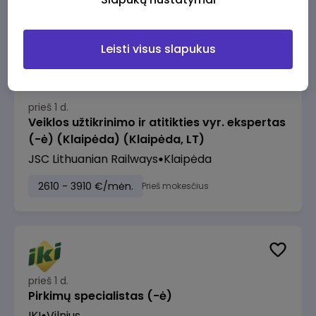
2610 - 3910 €/mėn.
Prieš mokesčius
Leisti visus slapukus
prieš 1 d.
Veiklos užtikrinimo ir atitikties vyr. ekspertas
(-ė) (Klaipėda) (Klaipėda, LT)
JSC Lithuanian Railways
Klaipėda
2610 - 3910 €/mėn.
Prieš mokesčius
prieš 1 d.
Pirkimų specialistas (-ė)
IKI
Vilnius