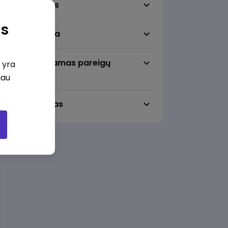
Darbo sritis
as
Darbo vieta
Pageidaujamas pareigų
i yra
lygmuo
iau
Darbo laikas