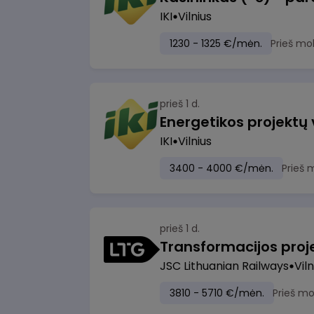
IKI
Vilnius
1230 - 1325 €/mėn.
Prieš mo
prieš 1 d.
Energetikos projektų
IKI
Vilnius
3400 - 4000 €/mėn.
Prieš 
prieš 1 d.
JSC Lithuanian Railways
Viln
3810 - 5710 €/mėn.
Prieš m