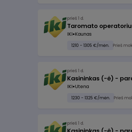
prieš 1 d.
IKI
Kaunas
1210 - 1305 €/mėn.
Prieš mo
prieš 1 d.
IKI
Utena
1230 - 1325 €/mėn.
Prieš mo
prieš 1 d.