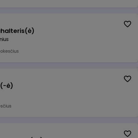
halteris(ė)
lnius
mokesčius
 (-ė)
sčius