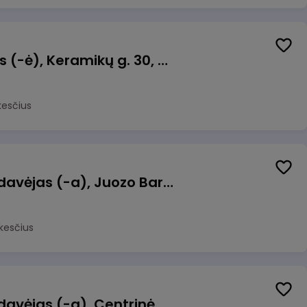
Taromato operatorius (-ė), Keramikų g. 30, Neveronys
kesčius
Kasininkas (-ė) - pardavėjas (-a), Juozo Bartašiaus g. 1, Utena
kesčius
Kasininkas (-ė) - pardavėjas (-a), Centrinė g. 62, Galgiai