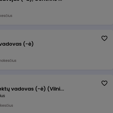
kesčius
 vadovas (-ė)
mokesčius
Transformacijos projektų vadovas (-ė) (Vilnius, LT)
ius
okesčius