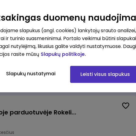
Kasininkas (-ė) - pardavėjas (-a), J. Basanavičiaus g. 6, Jonava
Atsakingas duomenų naudojim
kesčius
ojame slapukus (angl. cookies) lankytojų srauto analizei,
ai ir turinio suasmeninimui. Portalo veikimui būtini slapuka
pagal nutylėjimą, likusius galite valdyti nustatymuose. Daug
cijos rasite mūsų
Slapukų politikoje.
Užsakymų komplektuotojas (-a) Vilniuje (Gariūnai)
Slapukų nustatymai
Leisti visus slapukus
okesčius
Pardavėjas (-a) naujoje parduotuvėje Rokeliuose (NEMOKAMAS TRANSPORTAS)
kesčius