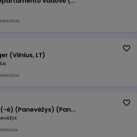
Veiklos atsparumo departamento vadovė (-as)
mokesčius
r (Vilnius, LT)
ius
mokesčius
Manevrų operatorius (-ė) (Panevėžys) (Panevėžys, LT)
evėžys
okesčius