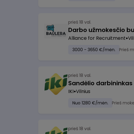
prieš 18 val.
Darbo užmokesčio bu
Alliance for Recruitment
Vi
3000 - 3650 €/mėn.
Prieš 
prieš 18 val.
Sandėlio darbininkas
IKI
Vilnius
Nuo 1280 €/mėn.
Prieš moke
prieš 18 val.