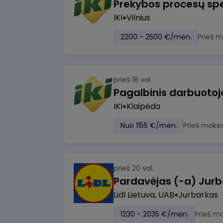
Prekybos procesų spe
IKI
Vilnius
2200 - 2500 €/mėn.
Prieš 
prieš 18 val.
IKI
Klaipėda
Nuo 1155 €/mėn.
Prieš moke
prieš 20 val.
Pardavėjas (-a) Jurb
Lidl Lietuva, UAB
Jurbarkas
1230 - 2035 €/mėn.
Prieš m