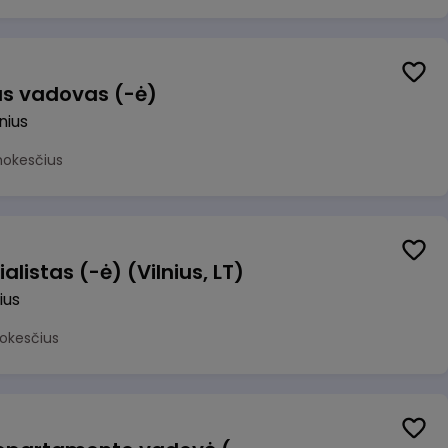
us vadovas (-ė)
lnius
mokesčius
alistas (-ė) (Vilnius, LT)
ius
okesčius