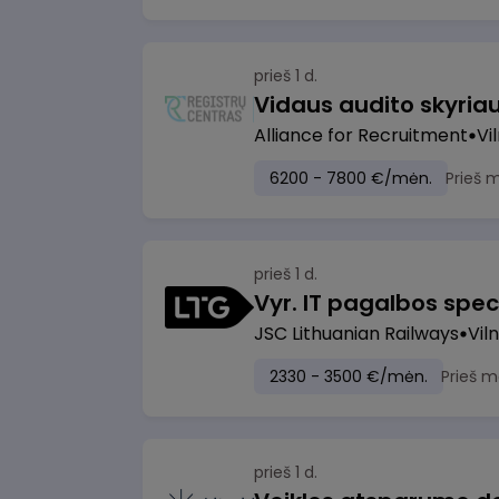
prieš 1 d.
Vidaus audito skyria
Alliance for Recruitment
Vi
6200 - 7800 €/mėn.
Prieš 
prieš 1 d.
Vyr. IT pagalbos speci
JSC Lithuanian Railways
Viln
2330 - 3500 €/mėn.
Prieš m
prieš 1 d.