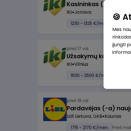
IKI
Jonava
🍪 
1230 - 1325 €/mėn.
Prieš mo
Mes naud
rinkodar
įjungti 
prieš 17 val.
informa
IKI
Vilnius
1500 - 2500 €/mėn.
Prieš m
prieš 18 val.
Lidl Lietuva, UAB
Kaunas
1715 - 2170 €/mėn.
Prieš mo