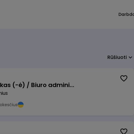
Darbd
Rūšiuoti
Pardavimų vadybininkas (-ė) / Biuro administratorius (-ė) (B2B)
nius
okesčius